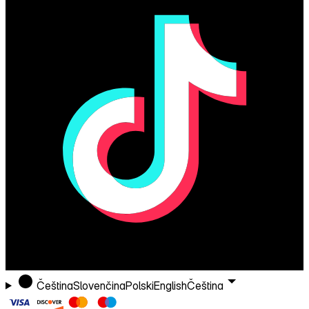
Čeština
Slovenčina
Polski
English
Čeština