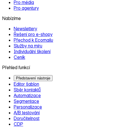
Pro média
Pro agentury
Nabízíme
Newslettery
Řešení pro e‑shopy
Přechod k Ecomailu
Služby na míru
Individuální školení
Ceník
Přehled funkcí
Představení nástroje
Editor šablon
Sběr kontaktů
Automatizace
Segmentace
Personalizace
A/B testování
Doručitelnost
CDP