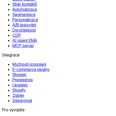
Sběr kontaktů
Automatizace
Segmentace
Personalizace
A/B testování
Doručitelnost
CDP
AI agent EMA
MCP server
Integrace
Možnosti propojení
E‑commerce pluginy
Shoptet
Prestashop
Upgates
Shopify
Zapier
Integromat
Pro vývojáře