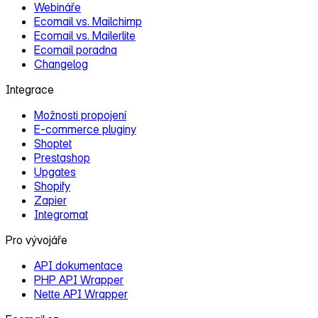
Webináře
Ecomail vs. Mailchimp
Ecomail vs. Mailerlite
Ecomail poradna
Changelog
Integrace
Možnosti propojení
E‑commerce pluginy
Shoptet
Prestashop
Upgates
Shopify
Zapier
Integromat
Pro vývojáře
API dokumentace
PHP API Wrapper
Nette API Wrapper