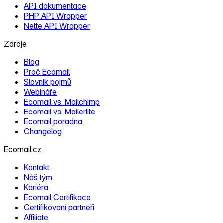
API dokumentace
PHP API Wrapper
Nette API Wrapper
Zdroje
Blog
Proč Ecomail
Slovník pojmů
Webináře
Ecomail vs. Mailchimp
Ecomail vs. Mailerlite
Ecomail poradna
Changelog
Ecomail.cz
Kontakt
Náš tým
Kariéra
Ecomail Certifikace
Certifikovaní partneři
Affiliate