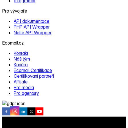
Integromat
Pro vývojáře
API dokumentace
PHP API Wrapper
Nette API Wrapper
Ecomail.cz
Kontakt
Náš tým
Kariéra
Ecomail Certifikace
Certifikovaní partneři
Affiliate
Pro média
Pro agentury