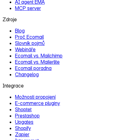
AI agent EMA
MCP server
Zdroje
Blog
Proč Ecomail
Slovník pojmů
Webináře
Ecomail vs. Mailchimp
Ecomail vs. Mailerlite
Ecomail poradna
Changelog
Integrace
Možnosti propojení
E‑commerce pluginy
Shoptet
Prestashop
Upgates
Shopify
Zapier