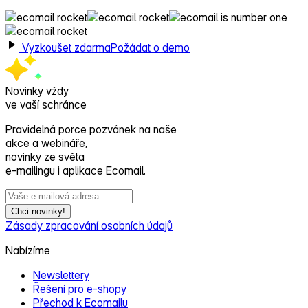
Vyzkoušet zdarma
Požádat o demo
Novinky vždy
ve vaší schránce
Pravidelná porce pozvánek na naše
akce a webináře,
novinky ze světa
e‑mailingu i aplikace Ecomail.
Chci novinky!
Zásady zpracování osobních údajů
Nabízíme
Newslettery
Řešení pro e‑shopy
Přechod k Ecomailu