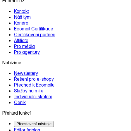
Ecomail.cz
Kontakt
Náš tým
Kariéra
Ecomail Certifikace
Certifikovaní partneři
Affiliate
Pro média
Pro agentury
Nabízíme
Newslettery
Řešení pro e‑shopy
Přechod k Ecomailu
Služby na míru
Individuální školení
Ceník
Přehled funkcí
Představení nástroje
Editor šablon