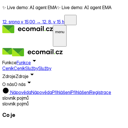
✨ Live demo: AI agent EMA
✨ Live demo: AI agent EMA
12. srpna v 15:00 →
12. 8. v 15 h
menu
Funkce
Funkce
Ceník
Ceník
Služby
Služby
Zdroje
Zdroje
O nás
O nás
Nápověda
Nápověda
Přihlášení
Přihlášení
Registrace
slovník pojmů
slovník pojmů
Co je
Server