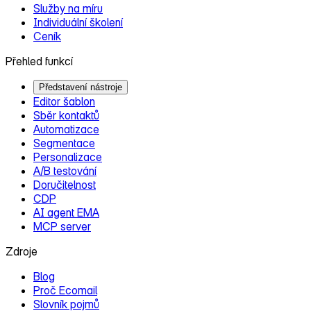
Služby na míru
Individuální školení
Ceník
Přehled funkcí
Představení nástroje
Editor šablon
Sběr kontaktů
Automatizace
Segmentace
Personalizace
A/B testování
Doručitelnost
CDP
AI agent EMA
MCP server
Zdroje
Blog
Proč Ecomail
Slovník pojmů