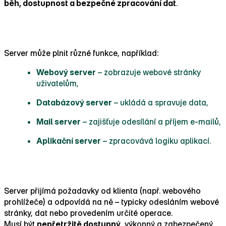
běh, dostupnost a bezpečné zpracování dat
.
K čemu server slouží?
Server může plnit různé funkce, například:
Webový server
– zobrazuje webové stránky
uživatelům,
Databázový server
– ukládá a spravuje data,
Mail server
– zajišťuje odesílání a příjem e‑mailů,
Aplikační server
– zpracovává logiku aplikací.
Jak server funguje?
Server přijímá požadavky od klienta (např. webového
prohlížeče) a odpovídá na ně – typicky odesláním webové
stránky, dat nebo provedením určité operace.
Musí být
nepřetržitě dostupný
, výkonný a zabezpečený.