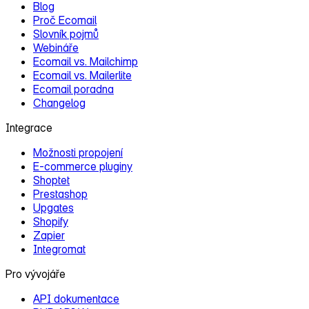
Blog
Proč Ecomail
Slovník pojmů
Webináře
Ecomail vs. Mailchimp
Ecomail vs. Mailerlite
Ecomail poradna
Changelog
Integrace
Možnosti propojení
E‑commerce pluginy
Shoptet
Prestashop
Upgates
Shopify
Zapier
Integromat
Pro vývojáře
API dokumentace