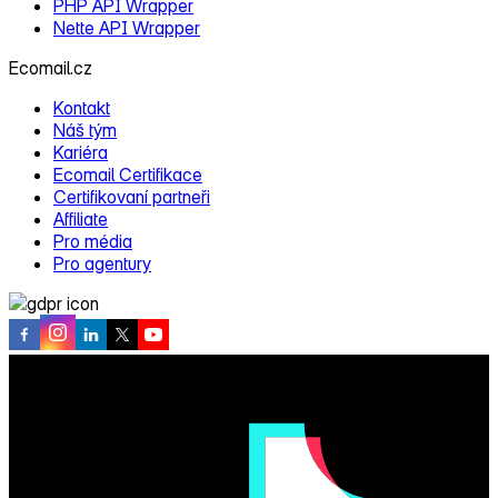
PHP API Wrapper
Nette API Wrapper
Ecomail.cz
Kontakt
Náš tým
Kariéra
Ecomail Certifikace
Certifikovaní partneři
Affiliate
Pro média
Pro agentury