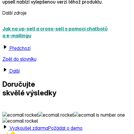
upsell nabízí vylepšenou verzi téhož produktu.
Další zdroje
Jak na up‑sell a cross‑sell s pomocí chatbotů
a e‑mailingu
Předchozí
Zpět do slovníku
Další
Doručujte
skvělé výsledky
s Ecomailem!
Vyzkoušet zdarma
Požádat o demo