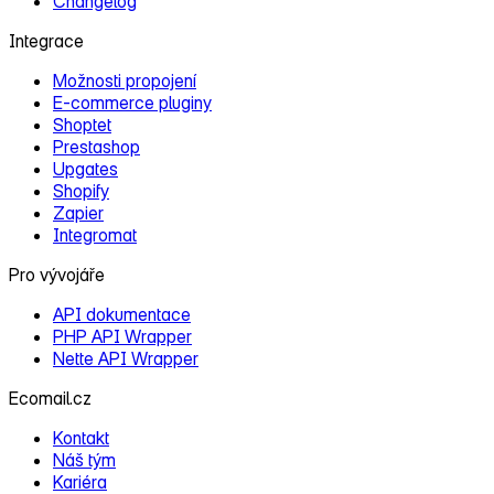
Changelog
Integrace
Možnosti propojení
E‑commerce pluginy
Shoptet
Prestashop
Upgates
Shopify
Zapier
Integromat
Pro vývojáře
API dokumentace
PHP API Wrapper
Nette API Wrapper
Ecomail.cz
Kontakt
Náš tým
Kariéra