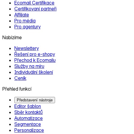
Ecomail Certifikace
Certifikovaní partneři
Affiliate
Pro média
Pro agentury
Nabízíme
Newslettery
Řešení pro e‑shopy
Přechod k Ecomailu
Služby na míru
Individuální školení
Ceník
Přehled funkcí
Představení nástroje
Editor šablon
Sběr kontaktů
Automatizace
Segmentace
Personalizace