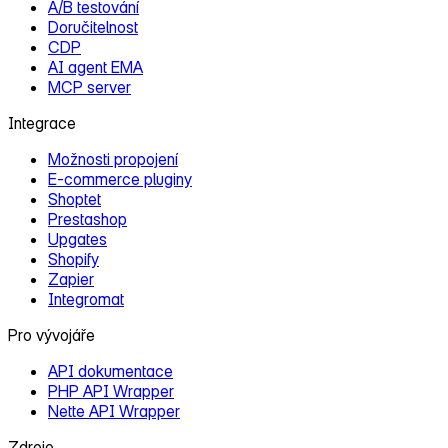
A/B testování
Doručitelnost
CDP
AI agent EMA
MCP server
Integrace
Možnosti propojení
E‑commerce pluginy
Shoptet
Prestashop
Upgates
Shopify
Zapier
Integromat
Pro vývojáře
API dokumentace
PHP API Wrapper
Nette API Wrapper
Zdroje