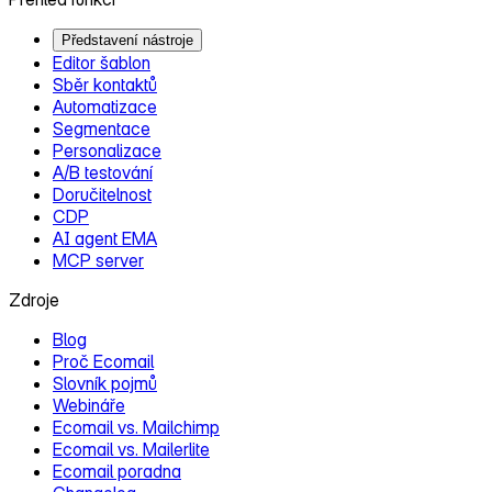
Představení nástroje
Editor šablon
Sběr kontaktů
Automatizace
Segmentace
Personalizace
A/B testování
Doručitelnost
CDP
AI agent EMA
MCP server
Zdroje
Blog
Proč Ecomail
Slovník pojmů
Webináře
Ecomail vs. Mailchimp
Ecomail vs. Mailerlite
Ecomail poradna