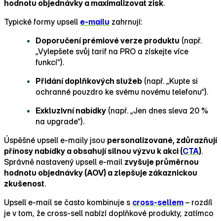
hodnotu objednávky a maximalizovat zisk
.
Typické formy upsell
e‑mailu
zahrnují:
Doporučení prémiové verze produktu
(např.
„Vylepšete svůj tarif na PRO a získejte více
funkcí“).
Přidání doplňkových služeb
(např. „Kupte si
ochranné pouzdro ke svému novému telefonu“).
Exkluzivní nabídky
(např. „Jen dnes sleva 20 %
na upgrade“).
Úspěšné upsell e‑maily jsou
personalizované, zdůrazňují
přínosy nabídky a obsahují silnou výzvu k akci (
CTA
)
.
Správně nastavený upsell e‑mail
zvyšuje průměrnou
hodnotu objednávky (AOV) a zlepšuje zákaznickou
zkušenost
.
Upsell e‑mail se často kombinuje s
cross‑sellem
– rozdíl
je v tom, že cross‑sell nabízí doplňkové produkty, zatímco