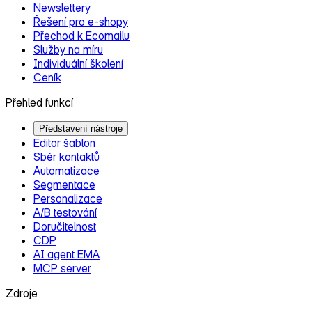
Newslettery
Řešení pro e‑shopy
Přechod k Ecomailu
Služby na míru
Individuální školení
Ceník
Přehled funkcí
Představení nástroje
Editor šablon
Sběr kontaktů
Automatizace
Segmentace
Personalizace
A/B testování
Doručitelnost
CDP
AI agent EMA
MCP server
Zdroje