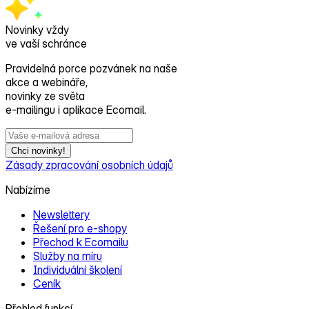
Novinky vždy
ve vaší schránce
Pravidelná porce pozvánek na naše
akce a webináře,
novinky ze světa
e‑mailingu i aplikace Ecomail.
Chci novinky!
Zásady zpracování osobních údajů
Nabízíme
Newslettery
Řešení pro e‑shopy
Přechod k Ecomailu
Služby na míru
Individuální školení
Ceník
Přehled funkcí