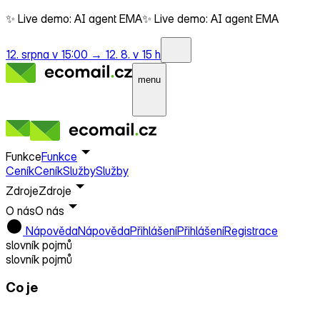
✨ Live demo: AI agent EMA
✨ Live demo: AI agent EMA
12. srpna v 15:00 →
12. 8. v 15 h
menu
Funkce
Funkce
Ceník
Ceník
Služby
Služby
Zdroje
Zdroje
O nás
O nás
Nápověda
Nápověda
Přihlášení
Přihlášení
Registrace
slovník pojmů
slovník pojmů
Co je
Upsell e-mail