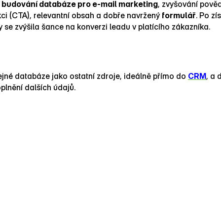
k
budování databáze pro e‑mail marketing
, zvyšování pově
akci (CTA), relevantní obsah a dobře navržený
formulář
. Po zí
y se zvýšila šance na konverzi leadu v platícího zákazníka.
jné databáze jako ostatní zdroje, ideálně přímo do
CRM
, a 
plnění dalších údajů.