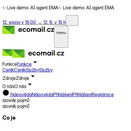
✨ Live demo: AI agent EMA
✨ Live demo: AI agent EMA
12. srpna v 15:00 →
12. 8. v 15 h
menu
Funkce
Funkce
Ceník
Ceník
Služby
Služby
Zdroje
Zdroje
O nás
O nás
Nápověda
Nápověda
Přihlášení
Přihlášení
Registrace
slovník pojmů
slovník pojmů
Co je
Lead Ads