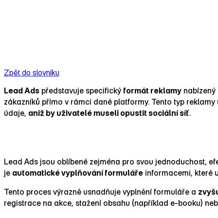
Zpět do slovníku
Lead Ads
představuje specifický
formát reklamy
nabízený 
zákazníků přímo v rámci dané platformy. Tento typ reklamy
údaje,
aniž by uživatelé museli opustit sociální síť
.
Výhody Lead Ads
Lead Ads jsou oblíbené zejména pro svou jednoduchost, efek
je
automatické vyplňování formuláře
informacemi, které u
Tento proces výrazně usnadňuje vyplnění formuláře a
zvyšu
registrace na akce, stažení obsahu (například e‑booku) neb