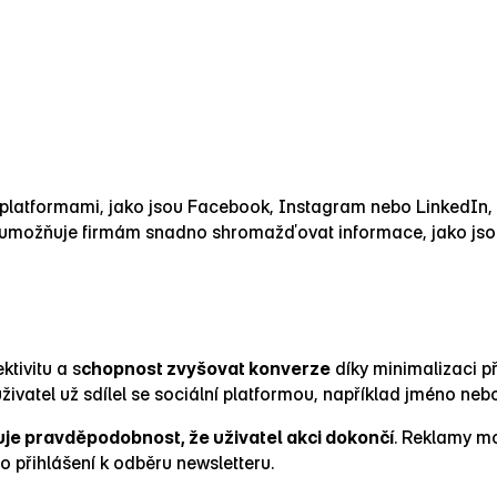
platformami, jako jsou Facebook, Instagram nebo LinkedIn, 
 umožňuje firmám snadno shromažďovat informace, jako jsou e
tivitu a s
chopnost zvyšovat konverze
díky minimalizaci p
živatel už sdílel se sociální platformou, například jméno neb
je pravděpodobnost, že uživatel akci dokončí
. Reklamy mo
o přihlášení k odběru newsletteru.