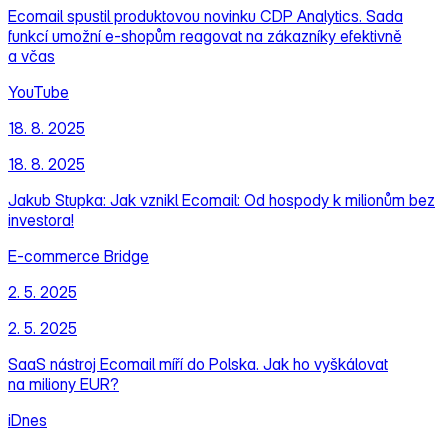
Ecomail spustil produktovou novinku CDP Analytics. Sada
funkcí umožní e‑shopům reagovat na zákazníky efektivně
a včas
YouTube
18. 8. 2025
18. 8. 2025
Jakub Stupka: Jak vznikl Ecomail: Od hospody k milionům bez
investora!
E‑commerce Bridge
2. 5. 2025
2. 5. 2025
SaaS nástroj Ecomail míří do Polska. Jak ho vyškálovat
na miliony EUR?
iDnes