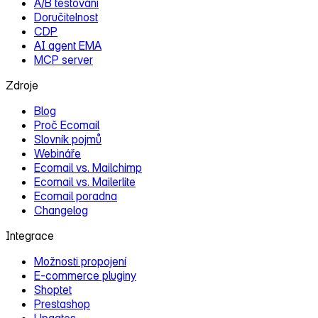
A/B testování
Doručitelnost
CDP
AI agent EMA
MCP server
Zdroje
Blog
Proč Ecomail
Slovník pojmů
Webináře
Ecomail vs. Mailchimp
Ecomail vs. Mailerlite
Ecomail poradna
Changelog
Integrace
Možnosti propojení
E‑commerce pluginy
Shoptet
Prestashop
Upgates