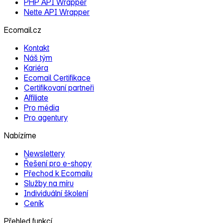
PHP API Wrapper
Nette API Wrapper
Ecomail.cz
Kontakt
Náš tým
Kariéra
Ecomail Certifikace
Certifikovaní partneři
Affiliate
Pro média
Pro agentury
Nabízíme
Newslettery
Řešení pro e‑shopy
Přechod k Ecomailu
Služby na míru
Individuální školení
Ceník
Přehled funkcí