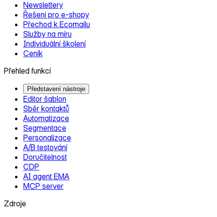
Newslettery
Řešení pro e‑shopy
Přechod k Ecomailu
Služby na míru
Individuální školení
Ceník
Přehled funkcí
Představení nástroje
Editor šablon
Sběr kontaktů
Automatizace
Segmentace
Personalizace
A/B testování
Doručitelnost
CDP
AI agent EMA
MCP server
Zdroje