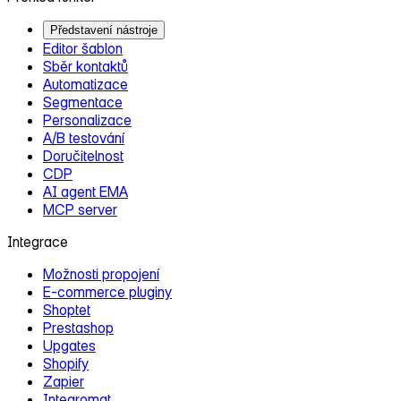
Představení nástroje
Editor šablon
Sběr kontaktů
Automatizace
Segmentace
Personalizace
A/B testování
Doručitelnost
CDP
AI agent EMA
MCP server
Integrace
Možnosti propojení
E‑commerce pluginy
Shoptet
Prestashop
Upgates
Shopify
Zapier
Integromat