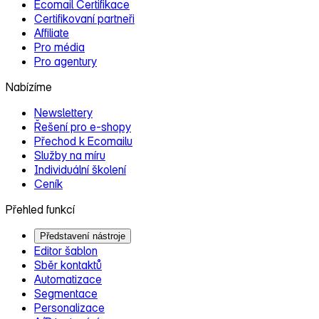
Ecomail Certifikace
Certifikovaní partneři
Affiliate
Pro média
Pro agentury
Nabízíme
Newslettery
Řešení pro e‑shopy
Přechod k Ecomailu
Služby na míru
Individuální školení
Ceník
Přehled funkcí
Představení nástroje
Editor šablon
Sběr kontaktů
Automatizace
Segmentace
Personalizace