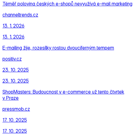
Téměř polovina českých e‑shopů nevyužívá e‑mail marketing
channeltrends.cz
13. 1. 2026
13. 1. 2026
E‑mailing žije, rozesílky rostou dvouciferným tempem
positiv.cz
23. 10. 2025
23. 10. 2025
ShopMasters: Budoucnost v e‑commerce už tento čtvrtek
v Praze
pressmob.cz
17. 10. 2025
17. 10. 2025