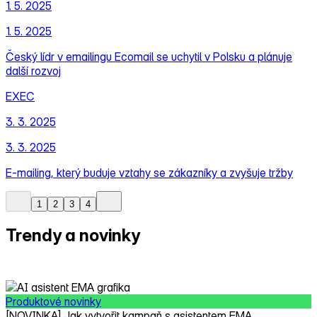
1. 5. 2025
1. 5. 2025
Český lídr v emailingu Ecomail se uchytil v Polsku a plánuje
další rozvoj
EXEC
3. 3. 2025
3. 3. 2025
E‑mailing, který buduje vztahy se zákazníky a zvyšuje tržby
1
2
3
4
Trendy a novinky
ze světa e‑mail marketingu
Produktové novinky
[NOVINKA] Jak vytvořit kampaň s asistentem EMA