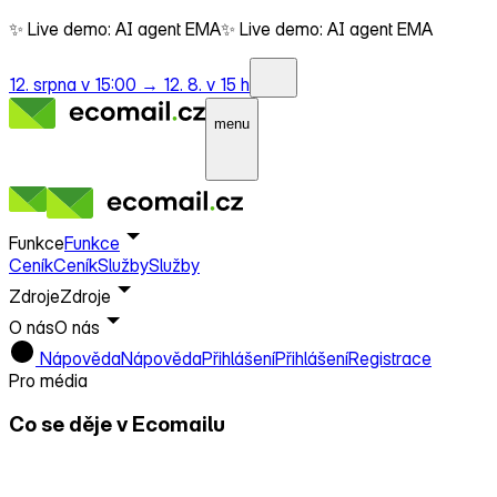
✨ Live demo: AI agent EMA
✨ Live demo: AI agent EMA
12. srpna v 15:00 →
12. 8. v 15 h
menu
Funkce
Funkce
Ceník
Ceník
Služby
Služby
Zdroje
Zdroje
O nás
O nás
Nápověda
Nápověda
Přihlášení
Přihlášení
Registrace
Pro média
Co se děje v Ecomailu
Aktuality a tiskové
zprávy