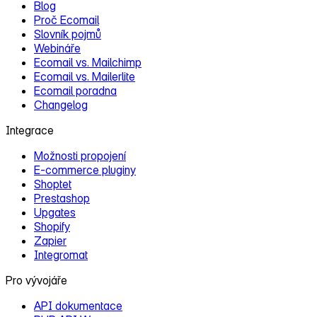
Blog
Proč Ecomail
Slovník pojmů
Webináře
Ecomail vs. Mailchimp
Ecomail vs. Mailerlite
Ecomail poradna
Changelog
Integrace
Možnosti propojení
E‑commerce pluginy
Shoptet
Prestashop
Upgates
Shopify
Zapier
Integromat
Pro vývojáře
API dokumentace