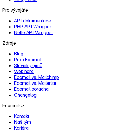
Pro vývojáře
API dokumentace
PHP API Wrapper
Nette API Wrapper
Zdroje
Blog
Proč Ecomail
Slovník pojmů
Webináře
Ecomail vs. Mailchimp
Ecomail vs. Mailerlite
Ecomail poradna
Changelog
Ecomail.cz
Kontakt
Náš tým
Kariéra