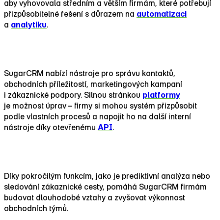
aby vyhovovala středním a větším firmám, které potřebují
přizpůsobitelné řešení s důrazem na
automatizaci
a
analytiku
.
Funkce a možnosti SugarCRM
SugarCRM nabízí nástroje pro správu kontaktů,
obchodních příležitostí, marketingových kampaní
i zákaznické podpory. Silnou stránkou
platformy
je možnost úprav – firmy si mohou systém přizpůsobit
podle vlastních procesů a napojit ho na další interní
nástroje díky otevřenému
API
.
Výhody pro firmy
Díky pokročilým funkcím, jako je prediktivní analýza nebo
sledování zákaznické cesty, pomáhá SugarCRM firmám
budovat dlouhodobé vztahy a zvyšovat výkonnost
obchodních týmů.