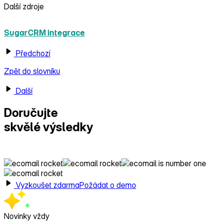
Další zdroje
SugarCRM integrace
Předchozí
Zpět do slovníku
Další
Doručujte
skvělé výsledky
s Ecomailem!
Vyzkoušet zdarma
Požádat o demo
Novinky vždy