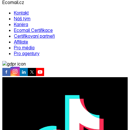
Ecomail.cz
Kontakt
Náš tým
Kariéra
Ecomail Certifikace
Certifikovaní partneři
Affiliate
Pro média
Pro agentury