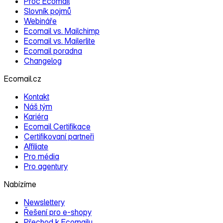
Proč Ecomail
Slovník pojmů
Webináře
Ecomail vs. Mailchimp
Ecomail vs. Mailerlite
Ecomail poradna
Changelog
Ecomail.cz
Kontakt
Náš tým
Kariéra
Ecomail Certifikace
Certifikovaní partneři
Affiliate
Pro média
Pro agentury
Nabízíme
Newslettery
Řešení pro e‑shopy
Přechod k Ecomailu