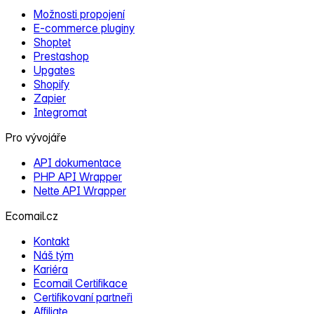
Možnosti propojení
E‑commerce pluginy
Shoptet
Prestashop
Upgates
Shopify
Zapier
Integromat
Pro vývojáře
API dokumentace
PHP API Wrapper
Nette API Wrapper
Ecomail.cz
Kontakt
Náš tým
Kariéra
Ecomail Certifikace
Certifikovaní partneři
Affiliate