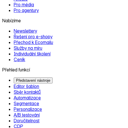
Pro média
Pro agentury
Nabízíme
Newslettery
Řešení pro e‑shopy
Přechod k Ecomailu
Služby na míru
Individuální školení
Ceník
Přehled funkcí
Představení nástroje
Editor šablon
Sběr kontaktů
Automatizace
Segmentace
Personalizace
A/B testování
Doručitelnost
CDP