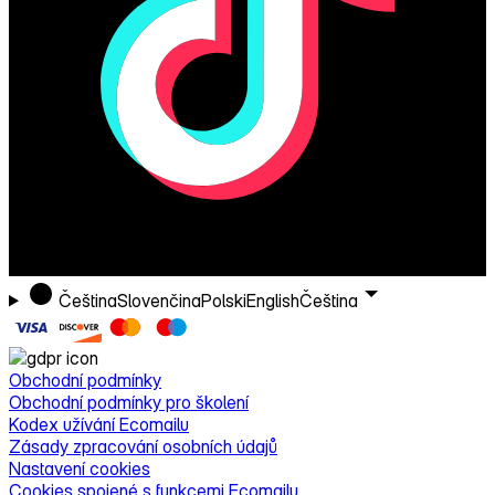
Čeština
Slovenčina
Polski
English
Čeština
Obchodní podmínky
Obchodní podmínky pro školení
Kodex užívání Ecomailu
Zásady zpracování osobních údajů
Nastavení cookies
Cookies spojené s funkcemi Ecomailu