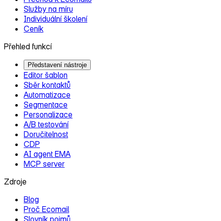
Služby na míru
Individuální školení
Ceník
Přehled funkcí
Představení nástroje
Editor šablon
Sběr kontaktů
Automatizace
Segmentace
Personalizace
A/B testování
Doručitelnost
CDP
AI agent EMA
MCP server
Zdroje
Blog
Proč Ecomail
Slovník pojmů