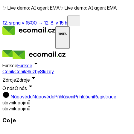
✨ Live demo: AI agent EMA
✨ Live demo: AI agent EMA
12. srpna v 15:00 →
12. 8. v 15 h
menu
Funkce
Funkce
Ceník
Ceník
Služby
Služby
Zdroje
Zdroje
O nás
O nás
Nápověda
Nápověda
Přihlášení
Přihlášení
Registrace
slovník pojmů
slovník pojmů
Co je
SugarCRM