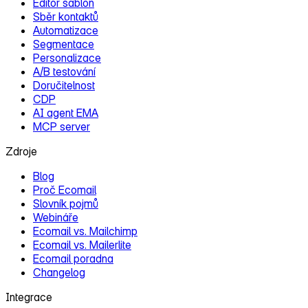
Editor šablon
Sběr kontaktů
Automatizace
Segmentace
Personalizace
A/B testování
Doručitelnost
CDP
AI agent EMA
MCP server
Zdroje
Blog
Proč Ecomail
Slovník pojmů
Webináře
Ecomail vs. Mailchimp
Ecomail vs. Mailerlite
Ecomail poradna
Changelog
Integrace