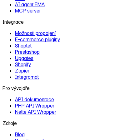
AI agent EMA
MCP server
Integrace
Možnosti propojení
E‑commerce pluginy
Shoptet
Prestashop
Upgates
Shopify
Zapier
Integromat
Pro vývojáře
API dokumentace
PHP API Wrapper
Nette API Wrapper
Zdroje
Blog