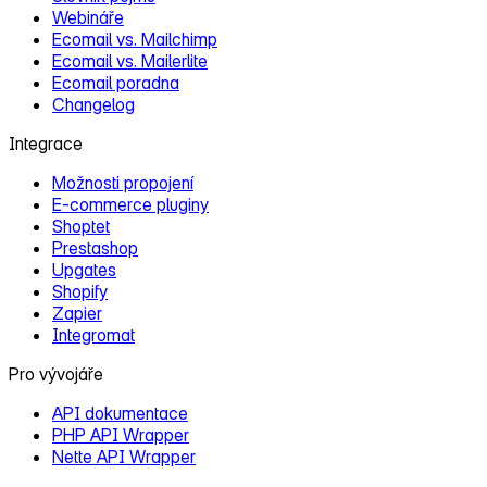
Webináře
Ecomail vs. Mailchimp
Ecomail vs. Mailerlite
Ecomail poradna
Changelog
Integrace
Možnosti propojení
E‑commerce pluginy
Shoptet
Prestashop
Upgates
Shopify
Zapier
Integromat
Pro vývojáře
API dokumentace
PHP API Wrapper
Nette API Wrapper