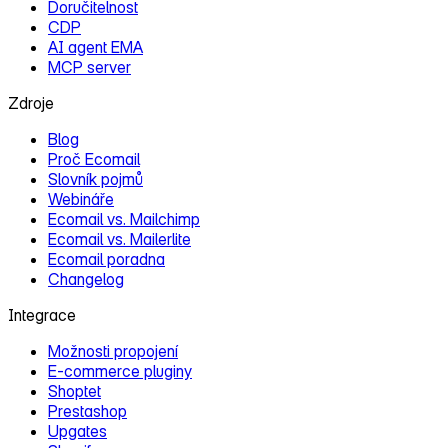
Doručitelnost
CDP
AI agent EMA
MCP server
Zdroje
Blog
Proč Ecomail
Slovník pojmů
Webináře
Ecomail vs. Mailchimp
Ecomail vs. Mailerlite
Ecomail poradna
Changelog
Integrace
Možnosti propojení
E‑commerce pluginy
Shoptet
Prestashop
Upgates