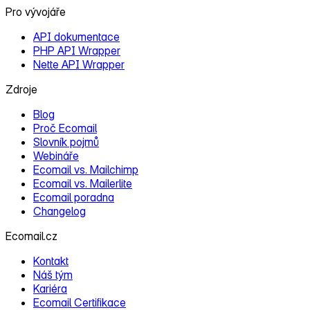
Pro vývojáře
API dokumentace
PHP API Wrapper
Nette API Wrapper
Zdroje
Blog
Proč Ecomail
Slovník pojmů
Webináře
Ecomail vs. Mailchimp
Ecomail vs. Mailerlite
Ecomail poradna
Changelog
Ecomail.cz
Kontakt
Náš tým
Kariéra
Ecomail Certifikace