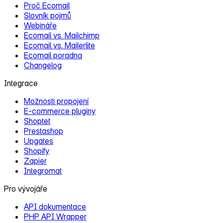
Proč Ecomail
Slovník pojmů
Webináře
Ecomail vs. Mailchimp
Ecomail vs. Mailerlite
Ecomail poradna
Changelog
Integrace
Možnosti propojení
E‑commerce pluginy
Shoptet
Prestashop
Upgates
Shopify
Zapier
Integromat
Pro vývojáře
API dokumentace
PHP API Wrapper