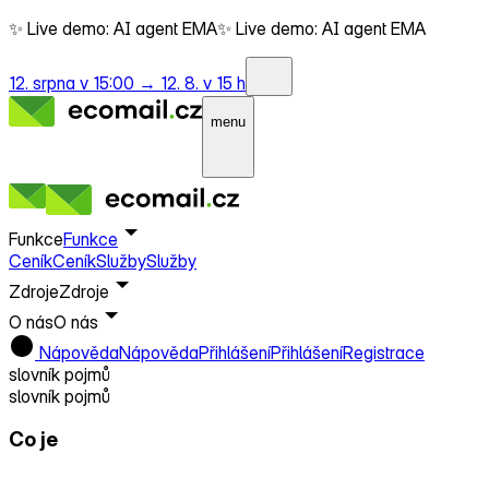
✨ Live demo: AI agent EMA
✨ Live demo: AI agent EMA
12. srpna v 15:00 →
12. 8. v 15 h
menu
Funkce
Funkce
Ceník
Ceník
Služby
Služby
Zdroje
Zdroje
O nás
O nás
Nápověda
Nápověda
Přihlášení
Přihlášení
Registrace
slovník pojmů
slovník pojmů
Co je
Persona