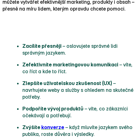
můžete vytvářet efektivnější marketing, produkty i obsah –
přesně na míru lidem, kterým opravdu chcete pomoci.
Proč je tvorba person důležitá
Zacílíte přesněji
– oslovujete správné lidi
správným jazykem.
Zefektivníte marketingovou komunikaci
– víte,
co říct a kde to říct.
Zlepšíte uživatelskou zkušenost (UX)
–
navrhujete weby a služby s ohledem na skutečné
potřeby.
Podpoříte vývoj produktů
– víte, co zákazníci
očekávají a potřebují.
Zvýšíte
konverze
– když mluvíte jazykem svého
publika, roste důvěra i výsledky.