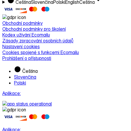
Čeština
Slovenčina
Polski
English
Čeština
Obchodní podmínky
Obchodní podmínky pro školení
Kodex užívání Ecomailu
Zásady zpracování osobních údajů
Nastavení cookies
Cookies spojené s funkcemi Ecomailu
Prohlášení o přístupnosti
Čeština
Slovenčina
Polski
Aplikace:
Aplikace: