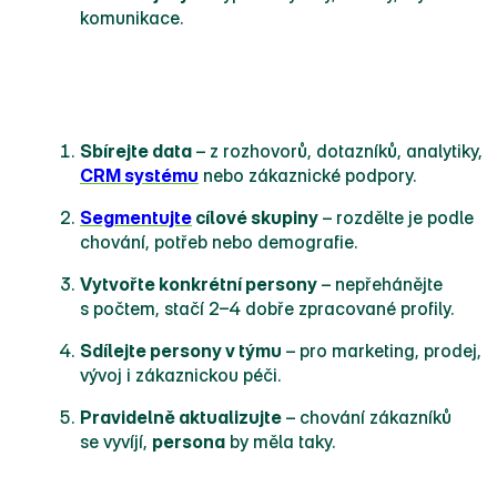
komunikace.
Jak vytvořit personu krok za krokem
Sbírejte data
– z rozhovorů, dotazníků, analytiky,
CRM systému
nebo zákaznické podpory.
Segmentujte
cílové skupiny
– rozdělte je podle
chování, potřeb nebo demografie.
Vytvořte konkrétní persony
– nepřehánějte
s počtem, stačí 2–4 dobře zpracované profily.
Sdílejte persony v týmu
– pro marketing, prodej,
vývoj i zákaznickou péči.
Pravidelně aktualizujte
– chování zákazníků
se vyvíjí,
persona
by měla taky.