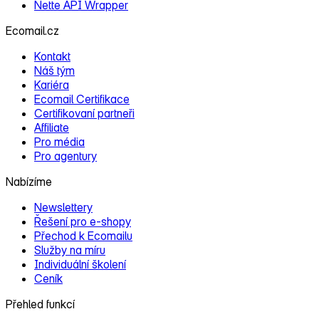
Nette API Wrapper
Ecomail.cz
Kontakt
Náš tým
Kariéra
Ecomail Certifikace
Certifikovaní partneři
Affiliate
Pro média
Pro agentury
Nabízíme
Newslettery
Řešení pro e‑shopy
Přechod k Ecomailu
Služby na míru
Individuální školení
Ceník
Přehled funkcí