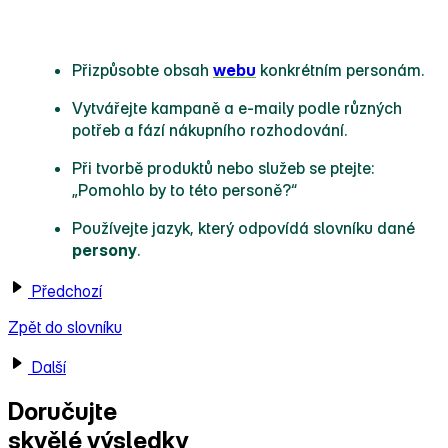
Tipy pro využití person v praxi
Přizpůsobte obsah
webu
konkrétním personám.
Vytvářejte kampaně a e‑maily podle různých
potřeb a fází nákupního rozhodování.
Při tvorbě produktů nebo služeb se ptejte:
„Pomohlo by to této personě?“
Používejte jazyk, který odpovídá slovníku dané
persony
.
Předchozí
Zpět do slovníku
Další
Doručujte
skvělé výsledky