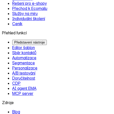
Řešení pro e‑shopy
Přechod k Ecomailu
Služby na míru
Individuální školení
Ceník
Přehled funkcí
Představení nástroje
Editor šablon
Sběr kontaktů
Automatizace
Segmentace
Personalizace
A/B testování
Doručitelnost
CDP
AI agent EMA
MCP server
Zdroje
Blog