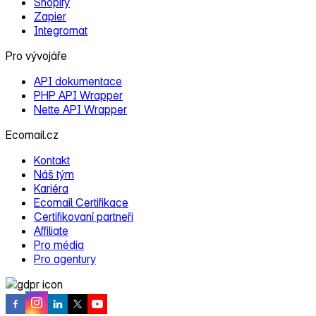
Shopify
Zapier
Integromat
Pro vývojáře
API dokumentace
PHP API Wrapper
Nette API Wrapper
Ecomail.cz
Kontakt
Náš tým
Kariéra
Ecomail Certifikace
Certifikovaní partneři
Affiliate
Pro média
Pro agentury