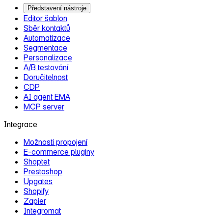
Představení nástroje
Editor šablon
Sběr kontaktů
Automatizace
Segmentace
Personalizace
A/B testování
Doručitelnost
CDP
AI agent EMA
MCP server
Integrace
Možnosti propojení
E‑commerce pluginy
Shoptet
Prestashop
Upgates
Shopify
Zapier
Integromat