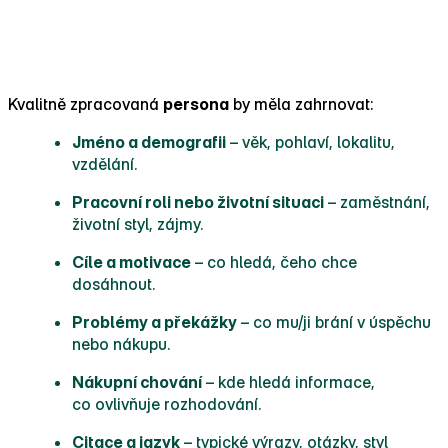
Co persona obsahuje
Kvalitně zpracovaná
persona
by měla zahrnovat:
Jméno a demografii
– věk, pohlaví, lokalitu,
vzdělání.
Pracovní roli nebo životní situaci
– zaměstnání,
životní styl, zájmy.
Cíle a motivace
– co hledá, čeho chce
dosáhnout.
Problémy a překážky
– co mu/ji brání v úspěchu
nebo nákupu.
Nákupní chování
– kde hledá informace,
co ovlivňuje rozhodování.
Citace a jazyk
– typické výrazy, otázky, styl