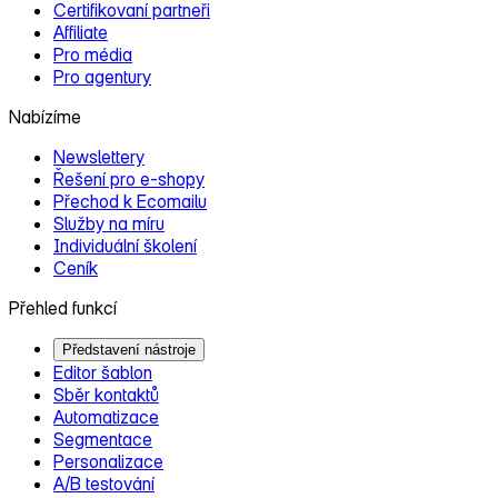
Certifikovaní partneři
Affiliate
Pro média
Pro agentury
Nabízíme
Newslettery
Řešení pro e‑shopy
Přechod k Ecomailu
Služby na míru
Individuální školení
Ceník
Přehled funkcí
Představení nástroje
Editor šablon
Sběr kontaktů
Automatizace
Segmentace
Personalizace
A/B testování