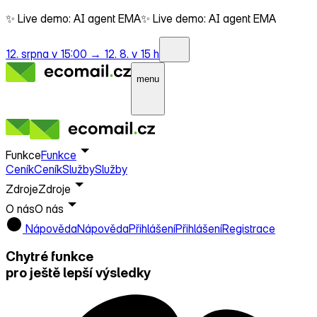
✨ Live demo: AI agent EMA
✨ Live demo: AI agent EMA
12. srpna v 15:00 →
12. 8. v 15 h
menu
Funkce
Funkce
Ceník
Ceník
Služby
Služby
Zdroje
Zdroje
O nás
O nás
Nápověda
Nápověda
Přihlášení
Přihlášení
Registrace
Chytré funkce
pro ještě lepší výsledky