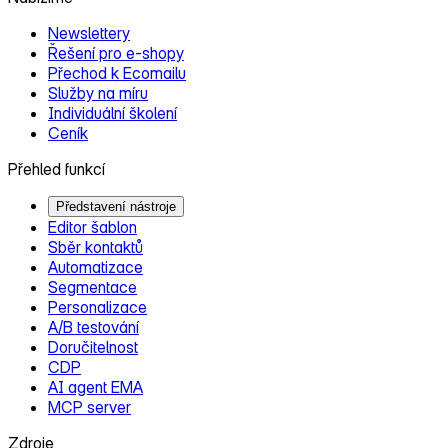
Newslettery
Řešení pro e‑shopy
Přechod k Ecomailu
Služby na míru
Individuální školení
Ceník
Přehled funkcí
Představení nástroje
Editor šablon
Sběr kontaktů
Automatizace
Segmentace
Personalizace
A/B testování
Doručitelnost
CDP
AI agent EMA
MCP server
Zdroje