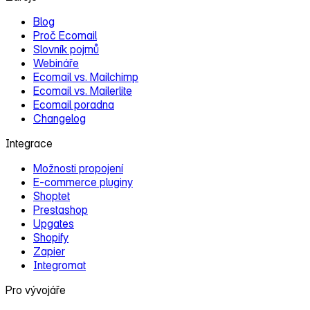
Blog
Proč Ecomail
Slovník pojmů
Webináře
Ecomail vs. Mailchimp
Ecomail vs. Mailerlite
Ecomail poradna
Changelog
Integrace
Možnosti propojení
E‑commerce pluginy
Shoptet
Prestashop
Upgates
Shopify
Zapier
Integromat
Pro vývojáře