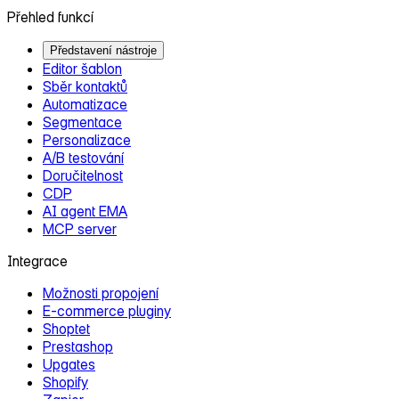
Přehled funkcí
Představení nástroje
Editor šablon
Sběr kontaktů
Automatizace
Segmentace
Personalizace
A/B testování
Doručitelnost
CDP
AI agent EMA
MCP server
Integrace
Možnosti propojení
E‑commerce pluginy
Shoptet
Prestashop
Upgates
Shopify