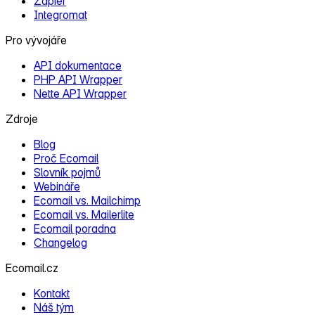
Zapier
Integromat
Pro vývojáře
API dokumentace
PHP API Wrapper
Nette API Wrapper
Zdroje
Blog
Proč Ecomail
Slovník pojmů
Webináře
Ecomail vs. Mailchimp
Ecomail vs. Mailerlite
Ecomail poradna
Changelog
Ecomail.cz
Kontakt
Náš tým