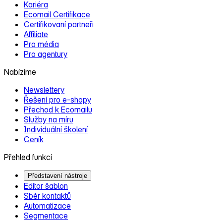
Kariéra
Ecomail Certifikace
Certifikovaní partneři
Affiliate
Pro média
Pro agentury
Nabízíme
Newslettery
Řešení pro e‑shopy
Přechod k Ecomailu
Služby na míru
Individuální školení
Ceník
Přehled funkcí
Představení nástroje
Editor šablon
Sběr kontaktů
Automatizace
Segmentace