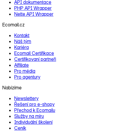
API dokumentace
PHP API Wrapper
Nette API Wrapper
Ecomail.cz
Kontakt
Náš tým
Kariéra
Ecomail Certifikace
Certifikovaní partneři
Affiliate
Pro média
Pro agentury
Nabízíme
Newslettery
Řešení pro e‑shopy
Přechod k Ecomailu
Služby na míru
Individuální školení
Ceník