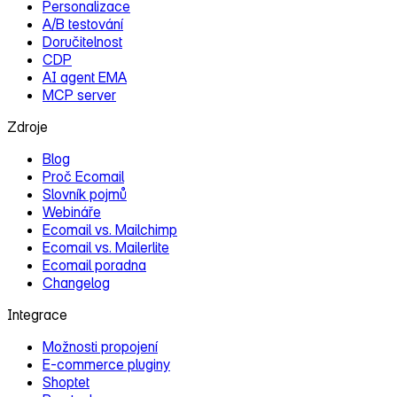
Personalizace
A/B testování
Doručitelnost
CDP
AI agent EMA
MCP server
Zdroje
Blog
Proč Ecomail
Slovník pojmů
Webináře
Ecomail vs. Mailchimp
Ecomail vs. Mailerlite
Ecomail poradna
Changelog
Integrace
Možnosti propojení
E‑commerce pluginy
Shoptet