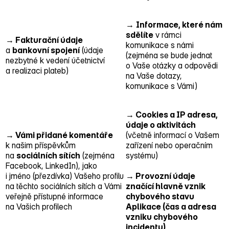
→
Informace, které nám
sdělíte
v rámci
→ Fakturační údaje
komunikace s námi
a
bankovní spojení
(údaje
(zejména se bude jednat
nezbytné k vedení účetnictví
o Vaše otázky a odpovědi
a realizaci plateb)
na Vaše dotazy,
komunikace s Vámi)
→ Cookies a IP adresa,
údaje o aktivitách
→ Vámi přidané komentáře
(včetně informací o Vašem
k našim příspěvkům
zařízení nebo operačním
na
sociálních sítích
(zejména
systému)
Facebook, LinkedIn), jako
i jméno (přezdívka) Vašeho profilu
→ Provozní údaje
na těchto sociálních sítích a Vámi
značící hlavně vznik
veřejně přístupné informace
chybového stavu
na Vašich profilech
Aplikace (čas a adresa
vzniku chybového
incidentu)