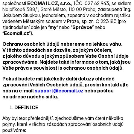
společnosti
ECOMAIL.CZ, s.r.o.
, IČO: 027 62 943, se sídlem
Na příkopě 388/1, Staré Město, 110 00 Praha
, zastoupená Ing.
Jakubem Stupkou, jednatelem, zapsaná v obchodním rejstříku
vedeném Městským soudem v Praze, sp. zn. C 223183 (pro
zjednodušení dále jen “
my
” nebo “
Správce
” nebo
“
Ecomail.cz
”).
Ochranu osobních údajů nebereme na lehkou váhu.
V těchto zásadách se dozvíte, za jakým účelem,
z jakého důvodu a jakým způsobem Vaše Osobní údaje
zpracováváme. Najdete také informace o tom, jaká jsou
Vaše práva v souvislosti s ochranou osobních údajů.
Pokud budete mít jakékoliv další dotazy ohledně
zpracování Vašich Osobních údajů, prosím kontaktujte
nás na e‑mail
support@ecomail.cz
nebo poštou
na adrese našeho sídla.
DEFINICE
Aby byl text přehlednější, zjednodušíme vám čtení několika
pojmy, které v těchto zásadách zpracování osobních údajů
používáme: