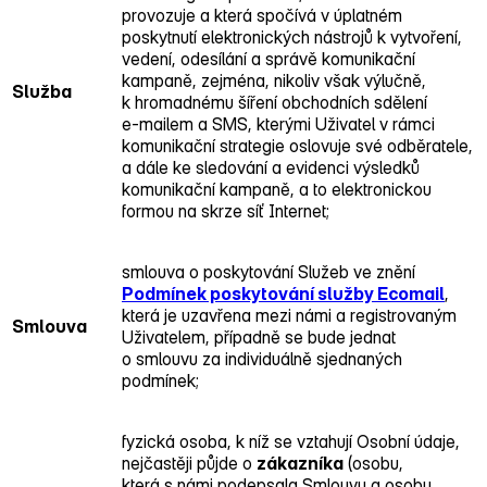
provozuje a která spočívá v úplatném
poskytnutí elektronických nástrojů k vytvoření,
vedení, odesílání a správě komunikační
kampaně, zejména, nikoliv však výlučně,
Služba
k hromadnému šíření obchodních sdělení
e‑mailem a SMS, kterými Uživatel v rámci
komunikační strategie oslovuje své odběratele,
a dále ke sledování a evidenci výsledků
komunikační kampaně, a to elektronickou
formou na skrze síť Internet;
smlouva o poskytování Služeb ve znění
Podmínek poskytování služby Ecomail
,
která je uzavřena mezi námi a registrovaným
Smlouva
Uživatelem, případně se bude jednat
o smlouvu za individuálně sjednaných
podmínek;
fyzická osoba, k níž se vztahují Osobní údaje,
nejčastěji půjde o
zákazníka
(osobu,
která s námi podepsala Smlouvu a osobu,