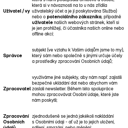
která si v návaznosti na to u nás zřídila
Uživatel / vy
uživatelský účet a je jí poskytována Služba)
nebo o
potenciálního zákazníka
, případně
uživatele
našich webových stránek, kteří si
je jen prohlížejí, či účastníka našich online nebo
offline akcí;
subjekt (ve vztahu k Vašim údajům jsme to my),
Správce
který sám nebo společně s jinými určuje účely
a prostředky zpracování Osobních údajů;
využíváme jiné subjekty, aby nám např. zajistili
bezpečné ukládání dat nebo abychom vám
Zpracovatel
zaslali newsletter. Během této spolupráce
mohou zpracovávat Osobní údaje, které jste
nám poskytli;
Zpracování
zjednodušeně se jedná jakékoli nakládání
Osobních
s Osobními údaji ‑ ať už je to jejich uložení,
údajů
sdílení, smazání, nebo měnění;