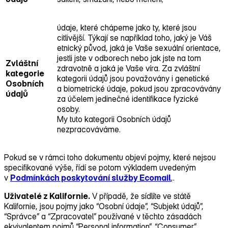
údaje, které chápeme jako ty, které jsou
citlivější. Týkají se například toho, jaký je Váš
etnický původ, jaká je Vaše sexuální orientace,
jestli jste v odborech nebo jak jste na tom
Zvláštní
zdravotně a jaká je Vaše víra. Za zvláštní
kategorie
kategorii údajů jsou považovány i genetické
Osobních
a biometrické údaje, pokud jsou zpracovávány
údajů
za účelem jedinečné identifikace fyzické
osoby.
My tuto kategorii Osobních údajů
nezpracováváme.
Pokud se v rámci toho dokumentu objeví pojmy, které nejsou
specifikované výše, řídí se potom výkladem uvedeným
v
Podmínkách poskytování služby Ecomail
,.
Uživatelé z Kalifornie.
V případě, že sídlíte ve státě
Kalifornie, jsou pojmy jako “Osobní údaje”, “Subjekt údajů”,
“Správce” a “Zpracovatel” používané v těchto zásadách
ekvivalentem pojmů “Personal information”, “Consumer”,