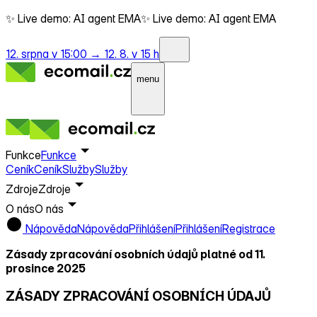
✨ Live demo: AI agent EMA
✨ Live demo: AI agent EMA
12. srpna v 15:00 →
12. 8. v 15 h
menu
Funkce
Funkce
Ceník
Ceník
Služby
Služby
Zdroje
Zdroje
O nás
O nás
Nápověda
Nápověda
Přihlášení
Přihlášení
Registrace
Zásady zpracování osobních údajů platné od 11.
prosince 2025
ZÁSADY ZPRACOVÁNÍ OSOBNÍCH ÚDAJŮ