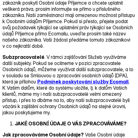
zákazník poskytl Osobní údaje Příjemce a chcete uplatnit
veškerá práva, prosím informujte se přímo u příslušného
zákazníka. Naši zaměstnanci mají omezenou možnost přístupu
k Osobním údajům Příjemce. Pokud si přesto, přejete podat
svůj požadavek týkající se uplatnění práv týkající se Osobních
údajů Příjemce přímo Ecomailu, uveďte prosím také název
našeho zákazníka. Vaši žádost předáme tomuto zákazníkovi
v co nejkratší době.
Subzpracovatelé
. V rámci zajišťování Služeb využíváme
další subjekty. Pokud se ocitneme v pozici zpracovatele
Osobních údajů, můžeme využívat další subzpracovatele, a to
v souladu se Smlouvou o zpracování osobních údajů (DPA),
která je přílohou
Podmínek poskytování služby Ecomail
.
K Vašim datům, které do systému uložíte, tj. k datům Vašich
klientů, máme my i naši subzpracovatelé velmi omezený
přístup, i přes to dbáme na to, aby naši subzpracovatelé byli
vázáni k zajištění ochrany Osobních údajů na stejné úrovni,
jakou poskytujeme my.
JAKÉ OSOBNÍ ÚDAJE O VÁS ZPRACOVÁVÁME?
Jak zpracováváme Osobní údaje?
Vaše Osobní údaje