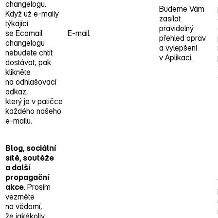
changelogu.
Budeme Vám
Když už e‑maily
zasílat
týkající
pravidelný
se Ecomail
E‑mail.
přehled oprav
changelogu
a vylepšení
nebudete chtít
v Aplikaci.
dostávat, pak
klikněte
na odhlašovací
odkaz,
který je v patičce
každého našeho
e‑mailu.
Blog, sociální
sítě, soutěže
a další
propagační
akce
. Prosím
vezměte
na vědomí,
že jakékoliv