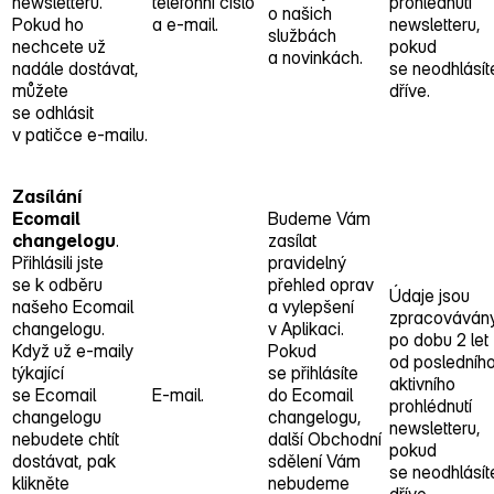
newsletteru.
telefonní číslo
prohlédnutí
o našich
Pokud ho
a e‑mail.
newsletteru,
službách
nechcete už
pokud
a novinkách.
nadále dostávat,
se neodhlásít
můžete
dříve.
se odhlásit
v patičce e‑mailu.
Zasílání
Ecomail
Budeme Vám
changelogu
.
zasílat
Přihlásili jste
pravidelný
se k odběru
přehled oprav
Údaje jsou
našeho Ecomail
a vylepšení
zpracováván
changelogu.
v Aplikaci.
po dobu 2 let
Když už e‑maily
Pokud
od posledníh
týkající
se přihlásíte
aktivního
se Ecomail
E‑mail.
do Ecomail
prohlédnutí
changelogu
changelogu,
newsletteru,
nebudete chtít
další Obchodní
pokud
dostávat, pak
sdělení Vám
se neodhlásít
klikněte
nebudeme