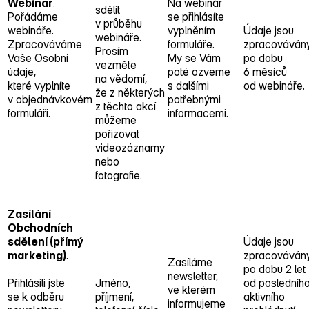
Webinář
.
Na webinář
sdělit
Pořádáme
se přihlásíte
v průběhu
webináře.
vyplněním
Údaje jsou
webináře.
Zpracováváme
formuláře.
zpracováván
Prosím
Vaše Osobní
My se Vám
po dobu
vezměte
údaje,
poté ozveme
6 měsíců
na vědomí,
které vyplníte
s dalšími
od webináře.
že z některých
v objednávkovém
potřebnými
z těchto akcí
formuláři.
informacemi.
můžeme
pořizovat
videozáznamy
nebo
fotografie.
Zasílání
Obchodních
sdělení (přímý
Údaje jsou
marketing)
.
zpracováván
Zasíláme
po dobu 2 let
newsletter,
Přihlásili jste
Jméno,
od posledníh
ve kterém
se k odběru
příjmení,
aktivního
informujeme