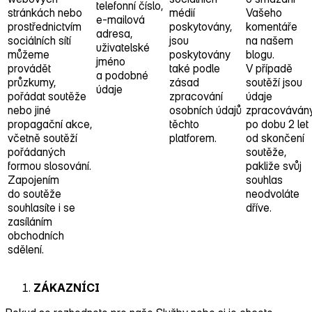
telefonní číslo,
stránkách nebo
médií
Vašeho
e‑mailová
prostřednictvím
poskytovány,
komentáře
adresa,
sociálních sítí
jsou
na našem
uživatelské
můžeme
poskytovány
blogu.
jméno
provádět
také podle
V případě
a podobné
průzkumy,
zásad
soutěží jsou
údaje
pořádat soutěže
zpracování
údaje
nebo jiné
osobních údajů
zpracováván
propagační akce,
těchto
po dobu 2 let
včetně soutěží
platforem.
od skončení
pořádaných
soutěže,
formou slosování.
pakliže svůj
Zapojením
souhlas
do soutěže
neodvoláte
souhlasíte i se
dříve.
zasíláním
obchodních
sdělení.
ZÁKAZNÍCI