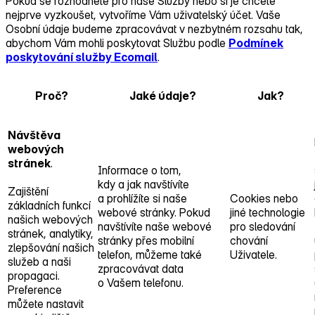
Pokud se rozhodnete pro naše Služby nebo si je chcete
nejprve vyzkoušet, vytvoříme Vám uživatelský účet. Vaše
Osobní údaje budeme zpracovávat v nezbytném rozsahu tak,
abychom Vám mohli poskytovat Službu podle
Podmínek
poskytování služby Ecomail
.
Proč?
Jaké údaje?
Jak?
Návštěva
webových
stránek
.
Informace o tom,
kdy a jak navštívíte
Zajištění
a prohlížíte si naše
Cookies nebo
základních funkcí
webové stránky. Pokud
jiné technologie
našich webových
navštívíte naše webové
pro sledování
stránek, analytiky,
stránky přes mobilní
chování
zlepšování našich
telefon, můžeme také
Uživatele.
služeb a naši
zpracovávat data
propagaci.
o Vašem telefonu.
Preference
můžete nastavit