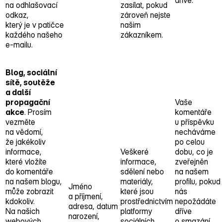
dříve.
na odhlašovací
zasílat, pokud
odkaz,
zároveň nejste
který je v patičce
našim
každého našeho
zákazníkem.
e‑mailu.
Blog, sociální
sítě, soutěže
a další
propagační
Vaše
akce
. Prosím
komentáře
vezměte
u příspěvku
na vědomí,
necháváme
že jakékoliv
po celou
informace,
Veškeré
dobu, co je
které vložíte
informace,
zveřejněn
do komentáře
sdělení nebo
na našem
na našem blogu,
materiály,
profilu, pokud
Jméno
může zobrazit
které jsou
nás
a příjmení,
kdokoliv.
prostřednictvím
nepožádáte
adresa, datum
Na našich
platformy
dříve
narození,
webových
sociálních
o smazání