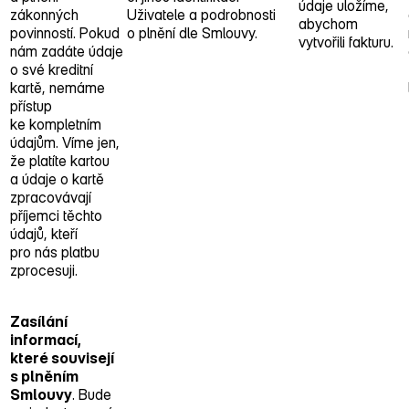
údaje uložíme,
zákonných
Uživatele a podrobnosti
abychom
povinností. Pokud
o plnění dle Smlouvy.
vytvořili fakturu.
nám zadáte údaje
o své kreditní
kartě, nemáme
přístup
ke kompletním
údajům. Víme jen,
že platíte kartou
a údaje o kartě
zpracovávají
příjemci těchto
údajů, kteří
pro nás platbu
zprocesuji.
Zasílání
informací,
které souvisejí
s plněním
Smlouvy
. Bude