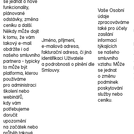
se jednat o nové
funkcionality,
Vaše Osobní
plánované
údaje
odstávky, změna
zpracováváme
ceníku a další.
také pro účely
Někdy může dojít
zasílání
k tomu, že vám
Jméno, příjmení,
informací
takový e‑mail
e‑mailová adresa,
týkajících
obdržíte i od
fakturační adresa, či jiná
se našeho
našeho smluvního
identifikaci Uživatele
smluvního
partnera ‑ typicky
a podrobnosti o plnění dle
vztahu. Může
to může být
Smlouvy.
se jednat
platforma, kterou
o změnu
používáme
podmínek
pro administraci
poskytování
školení nebo
služby nebo
webinářů,
ceníku.
kdy vám
potřebujeme
doručit
upozornění
na začátek nebo
průběh takové