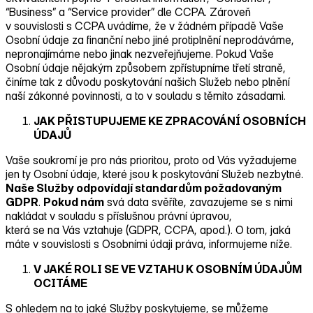
“Business” a “Service provider” dle CCPA. Zároveň
v souvislosti s CCPA uvádíme, že v žádném případě Vaše
Osobní údaje za finanční nebo jiné protiplnění neprodáváme,
nepronajímáme nebo jinak nezveřejňujeme. Pokud Vaše
Osobní údaje nějakým způsobem zpřístupníme třetí straně,
činíme tak z důvodu poskytování našich Služeb nebo plnění
naší zákonné povinnosti, a to v souladu s těmito zásadami.
JAK PŘISTUPUJEME KE ZPRACOVÁNÍ OSOBNÍCH
ÚDAJŮ
Vaše soukromí je pro nás prioritou, proto od Vás vyžadujeme
jen ty Osobní údaje, které jsou k poskytování Služeb nezbytné.
Naše Služby odpovídají standardům požadovaným
GDPR
.
Pokud nám
svá data svěříte, zavazujeme se s nimi
nakládat v souladu s příslušnou právní úpravou,
která se na Vás vztahuje (GDPR, CCPA, apod.). O tom, jaká
máte v souvislosti s Osobními údaji práva, informujeme níže.
V JAKÉ ROLI SE VE VZTAHU K OSOBNÍM ÚDAJŮM
OCITÁME
S ohledem na to jaké Služby poskytujeme, se můžeme