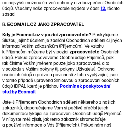
co nejvyšší možnou úroveň ochrany a zabezpečení Osobních
údajů. Všechny naše zpracovatele najdete v části
12.
těchto
zásad.
B.
ECOMAIL.CZ JAKO ZPRACOVATEL
Kdy je Ecomail.cz v pozici zpracovatele?
Poskytujeme
Službu, jejímž účelem je zasílání Obchodních sdělení či jiných
informací Vašim zákazníkům (Příjemcům). Ve vztahu
k Příjemcům můžeme být v pozici
zpracovatele
Osobních
údajů. Pokud zpracováváme Osobní údaje Příjemců, pak
tak činíme Vaším jménem pouze jako zpracovatel, a to
v souladu s Vašimi pokyny (tj. pokyny Uživatele). Ochrana
osobních údajů a práva a povinnosti z toho vyplývající, jsou
v tomto případě upravena Smlouvou o zpracování osobních
údajů (DPA), která je přílohou
Podmínek poskytování
služby Ecomail
.
Jste‑li Příjemcem Obchodních sdělení některého z našich
zákazníků, doporučujeme Vám si pečlivě přečíst jejich
dokumentaci týkající se zpracování Osobních údajů Příjemců.
V ní byste měli zjistit, jak tento zákazník shromažďuje
a používá informace o Vás (Příjemcích). Pokud nám náš