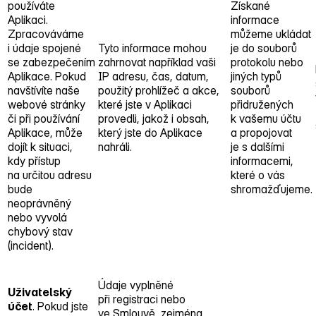
používáte
Získané
Aplikaci.
informace
Zpracováváme
můžeme ukládat
i údaje spojené
Tyto informace mohou
je do souborů
se zabezpečením
zahrnovat například vaši
protokolu nebo
Aplikace. Pokud
IP adresu, čas, datum,
jiných typů
navštívíte naše
použitý prohlížeč a akce,
souborů
webové stránky
které jste v Aplikaci
přidružených
či při používání
provedli, jakož i obsah,
k vašemu účtu
Aplikace, může
který jste do Aplikace
a propojovat
dojít k situaci,
nahráli.
je s dalšími
kdy přístup
informacemi,
na určitou adresu
které o vás
bude
shromažďujeme.
neoprávněný
nebo vyvolá
chybový stav
(incident).
Údaje vyplněné
Uživatelský
při registraci nebo
účet
. Pokud jste
ve Smlouvě, zejména