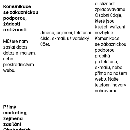
či stížnosti
Komunikace
zpracováváme
se zákaznickou
Osobní údaje,
podporou,
které jsou
žádosti
k jejich vyřízení
a stížnosti
.
Jméno, příjmení, telefonní
nezbytné.
číslo, e‑mail, uživatelský
Komunikace
Můžete nám
účet.
se zákaznickou
zaslat dotaz
podporou
dotaz e‑mailem,
probíhá
nebo
po telefonu,
prostřednictvím
e‑mailu, nebo
webu.
přímo na našem
webu. Naše
telefonní hovory
nahráváme.
Přímý
marketing,
zejména
zasílání