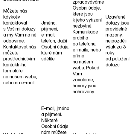
zpracováváme
Osobní údaje,
Můžete nás
které jsou
kdykoliv
Uzavřené
k jeho vyřízení
kontaktovat
Jméno,
dotazy jsou
nezbytné.
s Vašimi dotazy
příjmení,
pravidelně
Komunikace
a my Vám na ně
e‑mail,
mazány,
probíhá
odpovíme.
telefon, další
nejpozději
po telefonu,
Kontaktovat nás
Osobní údaje,
však za 3
e‑mailu, nebo
můžete
které nám
roky
přímo
prostřednictvím
sdělíte.
od položení
na našem
kontaktního
dotazu.
webu. Pokud
formuláře
Vám
na našem webu,
zavoláme,
nebo na e‑mail.
hovory jsou
nahrávány.
E‑mail, jméno
a příjmení.
Některé
Osobní údaje
nám můžete