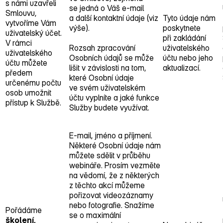
s námi uzavřeli
se jedná o Váš e‑mail
Smlouvu,
a další kontaktní údaje (viz
Tyto údaje nám
vytvoříme Vám
výše).
poskytnete
uživatelský účet.
při zakládání
V rámci
Rozsah zpracování
uživatelského
uživatelského
Osobních údajů se může
účtu nebo jeho
účtu můžete
lišit v závislosti na tom,
aktualizací.
předem
které Osobní údaje
určenému počtu
ve svém uživatelském
osob umožnit
účtu vyplníte a jaké funkce
přístup k Službě.
Služby budete využívat.
E‑mail, jméno a příjmení.
Některé Osobní údaje nám
můžete sdělit v průběhu
webináře. Prosím vezměte
na vědomí, že z některých
z těchto akcí můžeme
pořizovat videozáznamy
nebo fotografie. Snažíme
Pořádáme
se o maximální
školení,