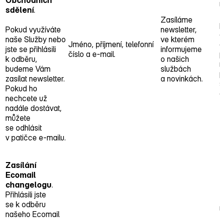
Obchodních
sdělení
.
Zasíláme
Pokud využíváte
newsletter,
naše Služby nebo
ve kterém
Jméno, příjmení, telefonní
jste se přihlásili
informujeme
číslo a e‑mail.
k odběru,
o našich
budeme Vám
službách
zasílat newsletter.
a novinkách.
Pokud ho
nechcete už
nadále dostávat,
můžete
se odhlásit
v patičce e‑mailu.
Zasílání
Ecomail
changelogu
.
Přihlásili jste
se k odběru
našeho Ecomail