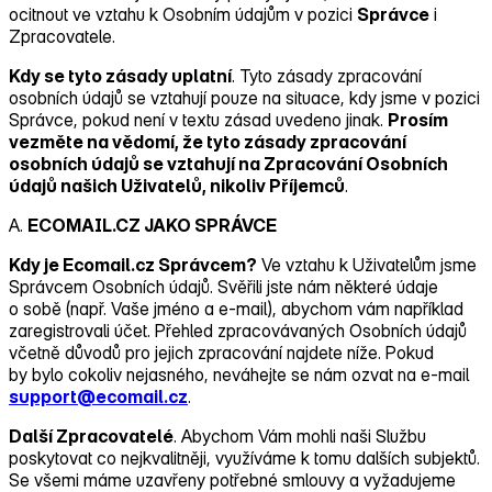
ocitnout ve vztahu k Osobním údajům v pozici
Správce
i
Zpracovatele
.
Kdy se tyto zásady uplatní
. Tyto zásady zpracování
osobních údajů se vztahují pouze na situace, kdy jsme v pozici
Správce, pokud není v textu zásad uvedeno jinak.
Prosím
vezměte na vědomí, že tyto zásady zpracování
osobních údajů se vztahují na Zpracování Osobních
údajů našich Uživatelů, nikoliv Příjemců
.
A.
ECOMAIL.CZ JAKO SPRÁVCE
Kdy je Ecomail.cz Správcem?
Ve vztahu k Uživatelům jsme
Správcem Osobních údajů. Svěřili jste nám některé údaje
o sobě (např. Vaše jméno a e‑mail), abychom vám například
zaregistrovali účet. Přehled zpracovávaných Osobních údajů
včetně důvodů pro jejich zpracování najdete níže. Pokud
by bylo cokoliv nejasného, neváhejte se nám ozvat na e‑mail
support@ecomail.cz
.
Další Zpracovatelé
. Abychom Vám mohli naši Službu
poskytovat co nejkvalitněji, využíváme k tomu dalších subjektů.
Se všemi máme uzavřeny potřebné smlouvy a vyžadujeme