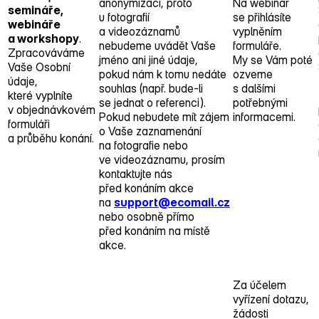
anonymizaci, proto
Na webinář
semináře,
u fotografií
se přihlásíte
webináře
a videozáznamů
vyplněním
a workshopy
.
nebudeme uvádět Vaše
formuláře.
Zpracováváme
jméno ani jiné údaje,
My se Vám poté
Vaše Osobní
pokud nám k tomu nedáte
ozveme
údaje,
souhlas (např. bude‑li
s dalšími
které vyplníte
se jednat o referenci).
potřebnými
v objednávkovém
Pokud nebudete mít zájem
informacemi.
formuláři
o Vaše zaznamenání
a průběhu konání.
na fotografie nebo
ve videozáznamu, prosím
kontaktujte nás
před konáním akce
na
support@ecomail.cz
nebo osobně přímo
před konáním na místě
akce.
Za účelem
vyřízení dotazu,
žádosti