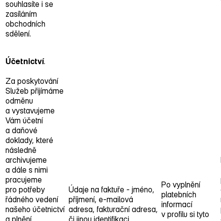
souhlasíte i se
zasíláním
obchodních
sdělení.
Účetnictví
.
Za poskytování
Služeb přijímáme
odměnu
a vystavujeme
Vám účetní
a daňové
doklady, které
následně
archivujeme
a dále s nimi
pracujeme
Po vyplnění
pro potřeby
Údaje na faktuře ‑ jméno,
platebních
řádného vedení
příjmení, e‑mailová
informací
našeho účetnictví
adresa, fakturační adresa,
v profilu si tyto
a plnění
či jinou identifikaci