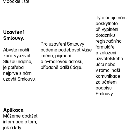
v cookie liště.
Tyto údaje nám
poskytnete
při vyplnění
Uzavření
dotazníku
Smlouvy
.
registračního
Pro uzavření Smlouvy
formuláře
Abyste mohli
budeme potřebovat Vaše
a založení
začít využívat
jméno, příjmení
uživatelského
Službu naplno,
a e‑mailovou adresu,
účtu nebo
je potřeba
případně další údaje.
v rámci naší
nejprve s námi
komunikace
uzavřít Smlouvu.
za účelem
podpisu
Smlouvy.
Aplikace
.
Můžeme obdržet
informace o tom,
jak a kdy