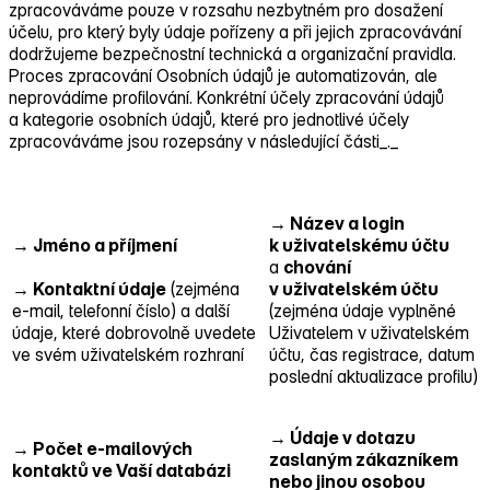
zpracováváme pouze v rozsahu nezbytném pro dosažení
účelu, pro který byly údaje pořízeny a při jejich zpracovávání
dodržujeme bezpečnostní technická a organizační pravidla.
Proces zpracování Osobních údajů je automatizován, ale
neprovádíme profilování. Konkrétní účely zpracování údajů
a kategorie osobních údajů, které pro jednotlivé účely
zpracováváme jsou rozepsány v následující části_._
→ Název a login
→ Jméno a příjmení
k uživatelskému účtu
a
chování
→ Kontaktní údaje
(zejména
v uživatelském účtu
e‑mail, telefonní číslo) a další
(zejména údaje vyplněné
údaje, které dobrovolně uvedete
Uživatelem v uživatelském
ve svém uživatelském rozhraní
účtu, čas registrace, datum
poslední aktualizace profilu)
→ Údaje v dotazu
→ Počet e‑mailových
zaslaným zákazníkem
kontaktů ve Vaší databázi
nebo jinou osobou