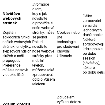
Informace
o tom,
Návštěva
kdy a jak
Délka
webových
navštívíte
zpracování
stránek
.
a prohlížíte si
se liší dle
naše webové
jednotlivých
Zajištění
stránky, může
Cookies nebo
druhů cookie.
základních funkcí
se jednat
jiné
Některé
našich webových
Pokud
technologie
zpracovávají
stránek, analytiky,
navštívíte
pro sledování
údaje pouze
zlepšování našich
naše webové
chování
po dobu
služeb a naši
stránky přes
Uživatele.
session
propagaci.
mobilní
(návštěvy),
Preference
telefon,
některé
můžete nastavit
můžeme také
po dobu delší
v cookie liště.
zpracovávat
data o Vašem
telefonu.
Za účelem
vyřízení dotazu
Zaslání dotazu
.