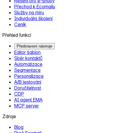
Řešení pro e‑shopy
Přechod k Ecomailu
Služby na míru
Individuální školení
Ceník
Přehled funkcí
Představení nástroje
Editor šablon
Sběr kontaktů
Automatizace
Segmentace
Personalizace
A/B testování
Doručitelnost
CDP
AI agent EMA
MCP server
Zdroje
Blog
Proč Ecomail