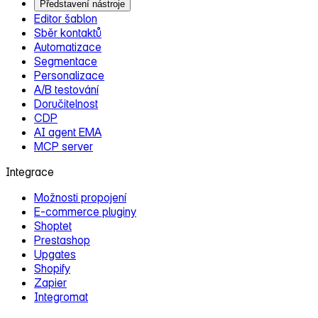
Představení nástroje
Editor šablon
Sběr kontaktů
Automatizace
Segmentace
Personalizace
A/B testování
Doručitelnost
CDP
AI agent EMA
MCP server
Integrace
Možnosti propojení
E‑commerce pluginy
Shoptet
Prestashop
Upgates
Shopify
Zapier
Integromat