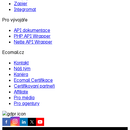
Zapier
Integromat
Pro vývojáře
API dokumentace
PHP API Wrapper
Nette API Wrapper
Ecomail.cz
Kontakt
Náš tým
Kariéra
Ecomail Certifikace
Certifikovaní partneři
Affiliate
Pro média
Pro agentury