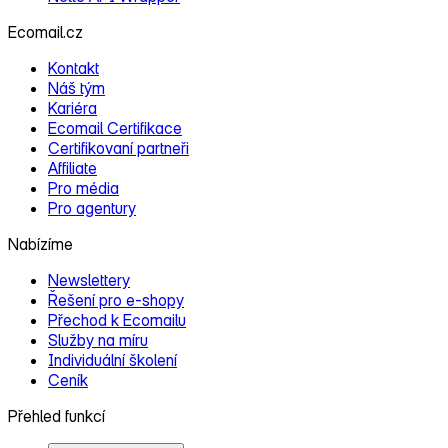
Ecomail.cz
Kontakt
Náš tým
Kariéra
Ecomail Certifikace
Certifikovaní partneři
Affiliate
Pro média
Pro agentury
Nabízíme
Newslettery
Řešení pro e‑shopy
Přechod k Ecomailu
Služby na míru
Individuální školení
Ceník
Přehled funkcí