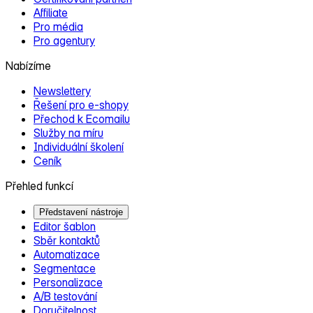
Affiliate
Pro média
Pro agentury
Nabízíme
Newslettery
Řešení pro e‑shopy
Přechod k Ecomailu
Služby na míru
Individuální školení
Ceník
Přehled funkcí
Představení nástroje
Editor šablon
Sběr kontaktů
Automatizace
Segmentace
Personalizace
A/B testování
Doručitelnost