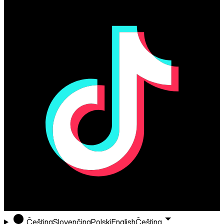
Čeština
Slovenčina
Polski
English
Čeština