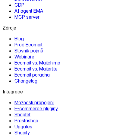
CDP
AI agent EMA
MCP server
Zdroje
Blog
Proč Ecomail
Slovník pojmů
Webináře
Ecomail vs. Mailchimp
Ecomail vs. Mailerlite
Ecomail poradna
Changelog
Integrace
Možnosti propojení
E‑commerce pluginy
Shoptet
Prestashop
Upgates
Shopify