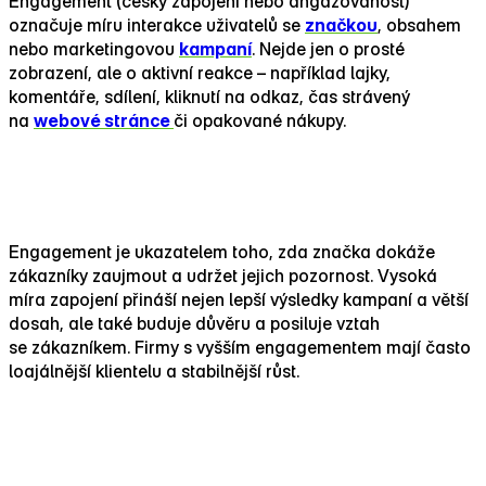
Engagement (česky zapojení nebo angažovanost)
označuje míru interakce uživatelů se
značkou
, obsahem
nebo marketingovou
kampaní
. Nejde jen o prosté
zobrazení, ale o aktivní reakce – například lajky,
komentáře, sdílení, kliknutí na odkaz, čas strávený
na
webové stránce
či opakované nákupy.
Proč je engagement důležitý?
Engagement je ukazatelem toho, zda značka dokáže
zákazníky zaujmout a udržet jejich pozornost. Vysoká
míra zapojení přináší nejen lepší výsledky kampaní a větší
dosah, ale také buduje důvěru a posiluje vztah
se zákazníkem. Firmy s vyšším engagementem mají často
loajálnější klientelu a stabilnější růst.
Jak zvýšit engagement?