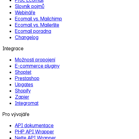
Slovník pojmů
Webináře
Ecomail vs. Mailchimp
Ecomail vs. Mailerlite
Ecomail poradna
Changelog
Integrace
Možnosti propojení
E‑commerce pluginy
Shoptet
Prestashop
Upgates
Shopify
Zapier
Integromat
Pro vývojáře
API dokumentace
PHP API Wrapper
Nette API Wrapper