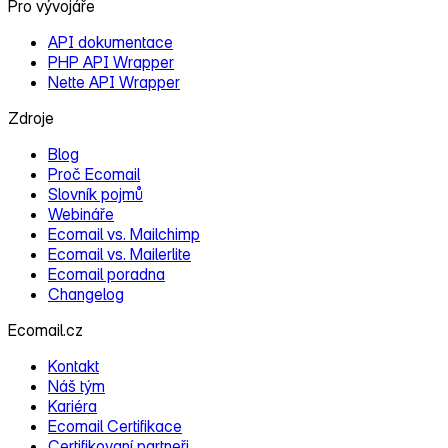
Pro vývojáře
API dokumentace
PHP API Wrapper
Nette API Wrapper
Zdroje
Blog
Proč Ecomail
Slovník pojmů
Webináře
Ecomail vs. Mailchimp
Ecomail vs. Mailerlite
Ecomail poradna
Changelog
Ecomail.cz
Kontakt
Náš tým
Kariéra
Ecomail Certifikace
Certifikovaní partneři