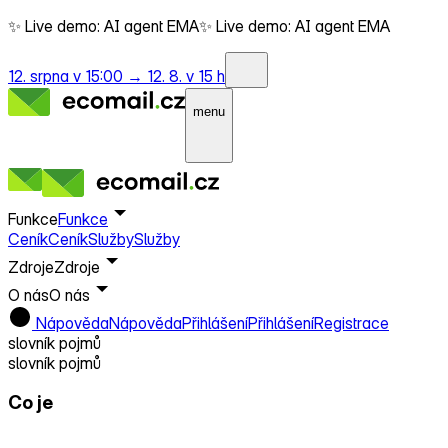
✨ Live demo: AI agent EMA
✨ Live demo: AI agent EMA
12. srpna v 15:00 →
12. 8. v 15 h
menu
Funkce
Funkce
Ceník
Ceník
Služby
Služby
Zdroje
Zdroje
O nás
O nás
Nápověda
Nápověda
Přihlášení
Přihlášení
Registrace
slovník pojmů
slovník pojmů
Co je
Engagement