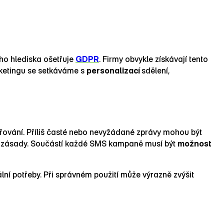
ího hlediska ošetřuje
GDPR
. Firmy obvykle získávají tento
rketingu se setkáváme s
personalizací
sdělení,
dřování. Příliš časté nebo nevyžádané zprávy mohou být
cké zásady. Součástí každé SMS kampaně musí být
možnost
lní potřeby. Při správném použití může výrazně zvýšit