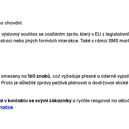
o chování.
výslovný souhlas se zasíláním zpráv, který v EU z legislativn
gistraci nebo jiných formách interakce. Také v rámci SMS ma
ou omezeny na
160 znaků
, což vyžaduje přesné a úderné vyja
. Proto je důležité zprávy pečlivě plánovat a dodržovat eti
at v kontaktu se svými zákazníky
a rychle reagovat na aktuá
načce
.