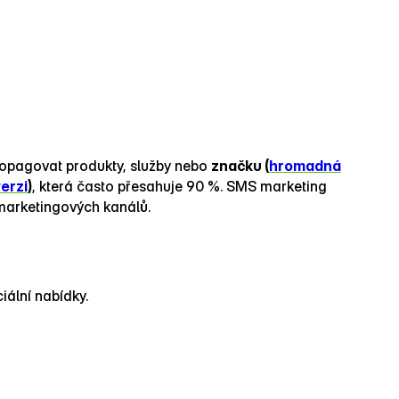
propagovat produkty, služby nebo
značku (
hromadná
erzi
)
, která často přesahuje 90 %. SMS marketing
 marketingových kanálů.
iální nabídky.