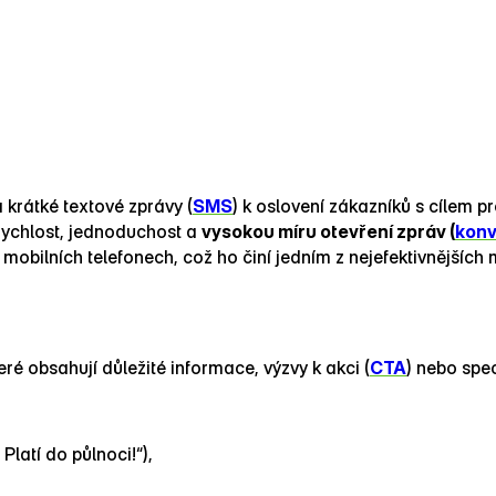
 krátké textové zprávy (
SMS
) k oslovení zákazníků s cílem 
 rychlost, jednoduchost a
vysokou míru otevření zpráv (
konv
obilních telefonech, což ho činí jedním z nejefektivnějších
eré obsahují důležité informace, výzvy k akci (
CTA
) nebo spec
Platí do půlnoci!“),