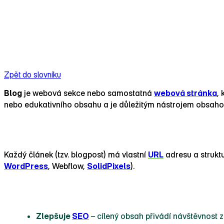
Zpět do slovníku
Blog
je webová sekce nebo samostatná
webová stránka
,
nebo edukativního obsahu a je důležitým nástrojem obsah
Jak blog funguje
Každý článek (tzv. blogpost) má vlastní
URL
adresu a struktu
WordPress
, Webflow,
SolidPixels
).
Proč je blog důležitý
Zlepšuje
SEO
– cílený obsah přivádí návštěvnost 