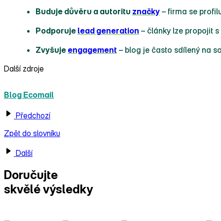
Buduje důvěru a autoritu
značky
– firma se profil
Podporuje
lead generation
– články lze propojit s
Zvyšuje
engagement
– blog je často sdílený na so
Další zdroje
Blog Ecomail
Předchozí
Zpět do slovníku
Další
Doručujte
skvělé výsledky
s Ecomailem!