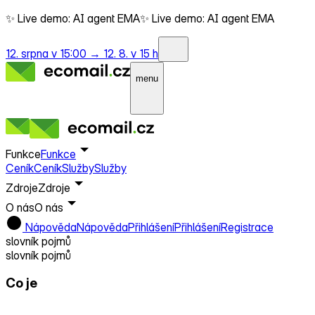
✨ Live demo: AI agent EMA
✨ Live demo: AI agent EMA
12. srpna v 15:00 →
12. 8. v 15 h
menu
Funkce
Funkce
Ceník
Ceník
Služby
Služby
Zdroje
Zdroje
O nás
O nás
Nápověda
Nápověda
Přihlášení
Přihlášení
Registrace
slovník pojmů
slovník pojmů
Co je
Blog