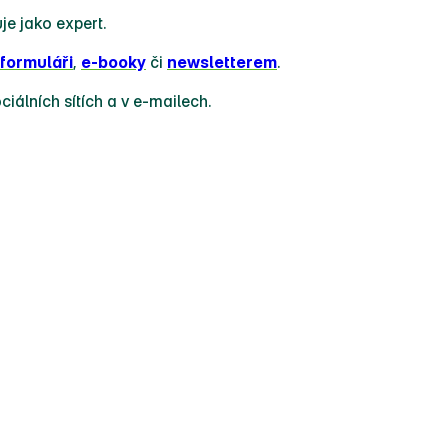
uje jako expert.
formuláři
,
e‑booky
či
newsletterem
.
ciálních sítích a v e‑mailech.