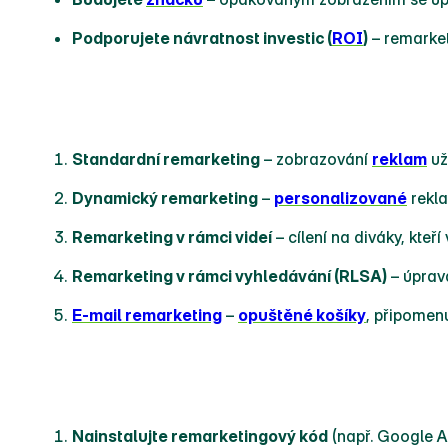
Podporujete návratnost investic (
ROI
)
– remarket
Typy remarketingu
Standardní remarketing
– zobrazování
reklam
už
Dynamický remarketing
–
personalizované
rekla
Remarketing v rámci videí
– cílení na diváky, kteř
Remarketing v rámci vyhledávání (RLSA)
– úprava
E‑mail remarketing
–
opuštěné košíky
, připomen
Jak nastavit remarketing
Nainstalujte remarketingový kód
(např. Google A