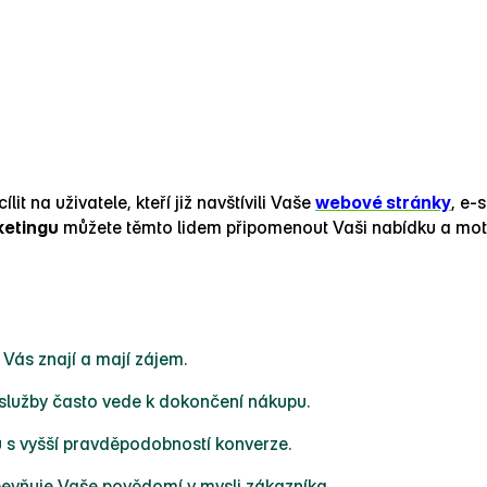
it na uživatele, kteří již navštívili Vaše
webové stránky
, e‑
ketingu
můžete těmto lidem připomenout Vaši nabídku a moti
ž Vás znají a mají zájem.
služby často vede k dokončení nákupu.
ů s vyšší pravděpodobností konverze.
vňuje Vaše povědomí v mysli zákazníka.