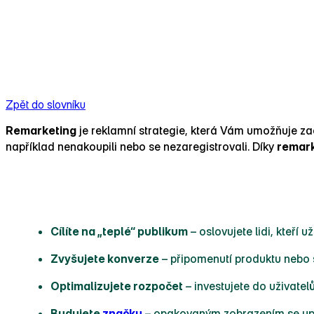
Zpět do slovníku
Remarketing
je reklamní strategie, která Vám umožňuje zacíl
například nenakoupili nebo se nezaregistrovali. Díky
remar
Proč je remarketing tak účinný
Cílíte na „teplé“ publikum
– oslovujete lidi, kteří u
Zvyšujete konverze
– připomenutí produktu nebo 
Optimalizujete rozpočet
– investujete do uživatel
Budujete
značku
– opakovaným zobrazením se upe