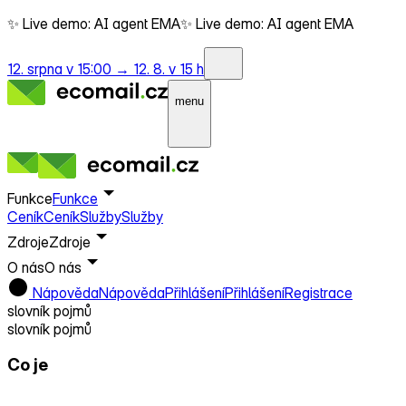
✨ Live demo: AI agent EMA
✨ Live demo: AI agent EMA
12. srpna v 15:00 →
12. 8. v 15 h
menu
Funkce
Funkce
Ceník
Ceník
Služby
Služby
Zdroje
Zdroje
O nás
O nás
Nápověda
Nápověda
Přihlášení
Přihlášení
Registrace
slovník pojmů
slovník pojmů
Co je
Remarketing