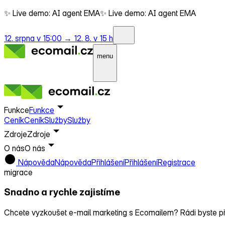
✨ Live demo: AI agent EMA
✨ Live demo: AI agent EMA
12. srpna v 15:00 →
12. 8. v 15 h
menu
Funkce
Funkce
Ceník
Ceník
Služby
Služby
Zdroje
Zdroje
O nás
O nás
Nápověda
Nápověda
Přihlášení
Přihlášení
Registrace
migrace
Snadno a rychle zajistíme
přechod k Ecomailu
Chcete vyzkoušet e‑mail marketing s Ecomailem? Rádi byste pře