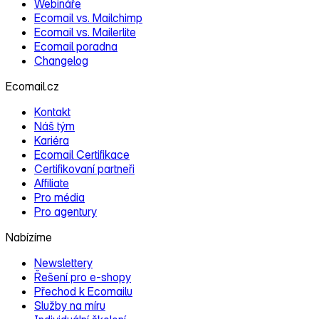
Webináře
Ecomail vs. Mailchimp
Ecomail vs. Mailerlite
Ecomail poradna
Changelog
Ecomail.cz
Kontakt
Náš tým
Kariéra
Ecomail Certifikace
Certifikovaní partneři
Affiliate
Pro média
Pro agentury
Nabízíme
Newslettery
Řešení pro e‑shopy
Přechod k Ecomailu
Služby na míru