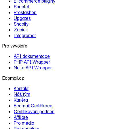
E‑commerce pluginy
Shoptet
Prestashop
Upgates
Shopify
Zapier
Integromat
Pro vývojáře
API dokumentace
PHP API Wrapper
Nette API Wrapper
Ecomail.cz
Kontakt
Náš tým
Kariéra
Ecomail Certifikace
Certifikovaní partneři
Affiliate
Pro média
Pro agentury