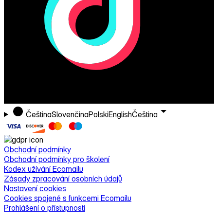
Čeština
Slovenčina
Polski
English
Čeština
Obchodní podmínky
Obchodní podmínky pro školení
Kodex užívání Ecomailu
Zásady zpracování osobních údajů
Nastavení cookies
Cookies spojené s funkcemi Ecomailu
Prohlášení o přístupnosti