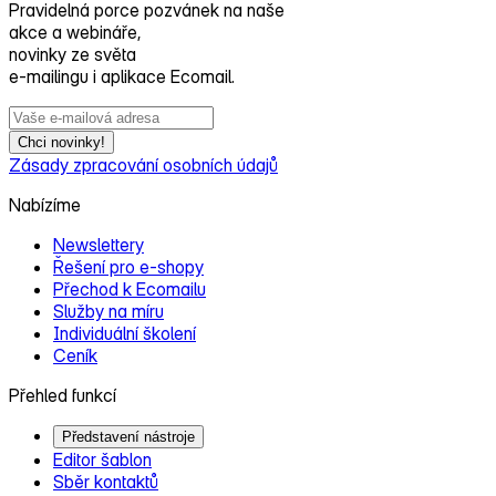
Pravidelná porce pozvánek na naše
akce a webináře,
novinky ze světa
e‑mailingu i aplikace Ecomail.
Chci novinky!
Zásady zpracování osobních údajů
Nabízíme
Newslettery
Řešení pro e‑shopy
Přechod k Ecomailu
Služby na míru
Individuální školení
Ceník
Přehled funkcí
Představení nástroje
Editor šablon
Sběr kontaktů