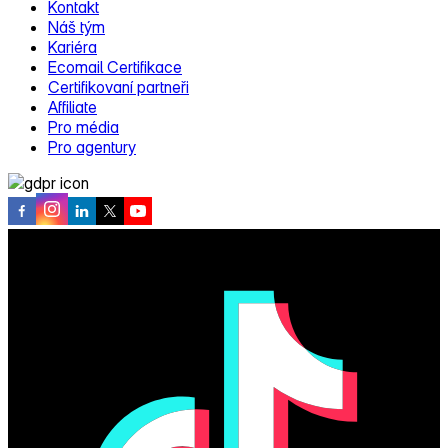
Kontakt
Náš tým
Kariéra
Ecomail Certifikace
Certifikovaní partneři
Affiliate
Pro média
Pro agentury