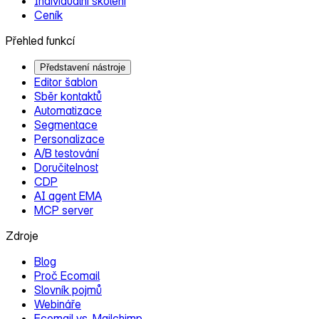
Individuální školení
Ceník
Přehled funkcí
Představení nástroje
Editor šablon
Sběr kontaktů
Automatizace
Segmentace
Personalizace
A/B testování
Doručitelnost
CDP
AI agent EMA
MCP server
Zdroje
Blog
Proč Ecomail
Slovník pojmů
Webináře
Ecomail vs. Mailchimp