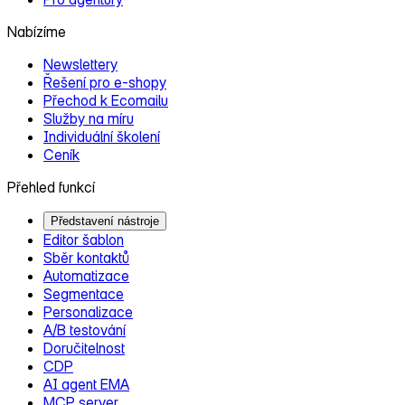
Nabízíme
Newslettery
Řešení pro e‑shopy
Přechod k Ecomailu
Služby na míru
Individuální školení
Ceník
Přehled funkcí
Představení nástroje
Editor šablon
Sběr kontaktů
Automatizace
Segmentace
Personalizace
A/B testování
Doručitelnost
CDP
AI agent EMA
MCP server