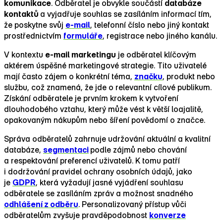
komunikace
. Odběratel je obvykle součástí
databáze
kontaktů
a vyjadřuje souhlas se zasíláním informací tím,
že poskytne svůj
e‑mail
, telefonní číslo nebo jiný kontakt
prostřednictvím
formuláře
, registrace nebo jiného kanálu.
V kontextu
e‑mail marketingu
je odběratel klíčovým
aktérem úspěšné marketingové strategie. Tito uživatelé
mají často zájem o konkrétní téma,
značku
, produkt nebo
službu, což znamená, že jde o relevantní cílové publikum.
Získání odběratele je prvním krokem k vytvoření
dlouhodobého vztahu, který může vést k větší loajalitě,
opakovaným nákupům nebo šíření povědomí o značce.
Správa odběratelů zahrnuje udržování aktuální a kvalitní
databáze,
segmentaci
podle zájmů nebo chování
a respektování preferencí uživatelů. K tomu patří
i dodržování pravidel ochrany osobních údajů, jako
je
GDPR
, která vyžadují jasné vyjádření souhlasu
odběratele se zasíláním zpráv a možnost snadného
odhlášení z odběru
. Personalizovaný přístup vůči
odběratelům zvyšuje pravděpodobnost
konverze