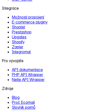
Integrace
Možnosti propojení
E‑commerce pluginy
Shoptet
Prestashop
Upgates
Shopify
Zapier
Integromat
Pro vývojáře
API dokumentace
PHP API Wrapper
Nette API Wrapper
Zdroje
Blog
Proč Ecomail
Slovník pojmů