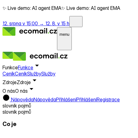
✨ Live demo: AI agent EMA
✨ Live demo: AI agent EMA
12. srpna v 15:00 →
12. 8. v 15 h
menu
Funkce
Funkce
Ceník
Ceník
Služby
Služby
Zdroje
Zdroje
O nás
O nás
Nápověda
Nápověda
Přihlášení
Přihlášení
Registrace
slovník pojmů
slovník pojmů
Co je
Odběratel