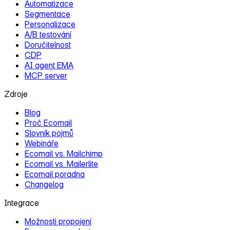
Automatizace
Segmentace
Personalizace
A/B testování
Doručitelnost
CDP
AI agent EMA
MCP server
Zdroje
Blog
Proč Ecomail
Slovník pojmů
Webináře
Ecomail vs. Mailchimp
Ecomail vs. Mailerlite
Ecomail poradna
Changelog
Integrace
Možnosti propojení