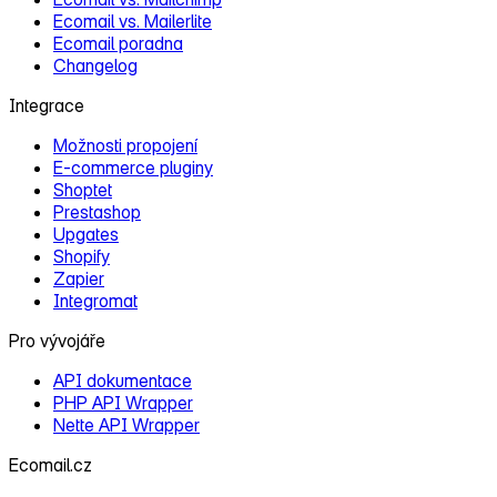
Ecomail vs. Mailerlite
Ecomail poradna
Changelog
Integrace
Možnosti propojení
E‑commerce pluginy
Shoptet
Prestashop
Upgates
Shopify
Zapier
Integromat
Pro vývojáře
API dokumentace
PHP API Wrapper
Nette API Wrapper
Ecomail.cz