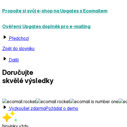
Propojte si svůj e‑shop na Upgates s Ecomailem
Ověřený Upgates doplněk pro e‑mailing
Předchozí
Zpět do slovníku
Další
Doručujte
skvělé výsledky
s Ecomailem!
Vyzkoušet zdarma
Požádat o demo
Novinky vždy