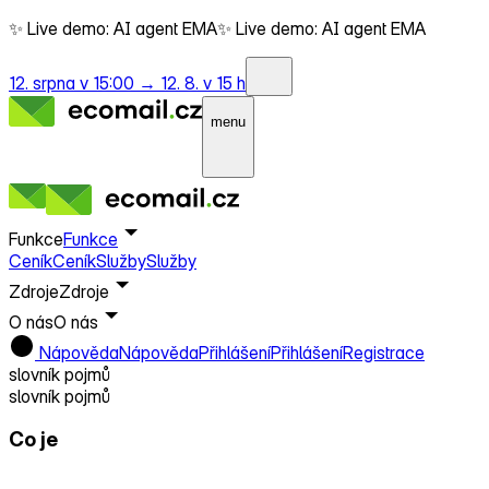
✨ Live demo: AI agent EMA
✨ Live demo: AI agent EMA
12. srpna v 15:00 →
12. 8. v 15 h
menu
Funkce
Funkce
Ceník
Ceník
Služby
Služby
Zdroje
Zdroje
O nás
O nás
Nápověda
Nápověda
Přihlášení
Přihlášení
Registrace
slovník pojmů
slovník pojmů
Co je
Upgates