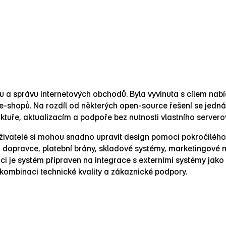
 a správu internetových obchodů. Byla vyvinuta s cílem nabídn
h e‑shopů. Na rozdíl od některých open‑source řešení se jedn
uktuře, aktualizacím a podpoře bez nutnosti vlastního server
uživatelé si mohou snadno upravit design pomocí pokročilého
 dopravce, platební brány, skladové systémy, marketingové ná
i je systém připraven na integrace s externími systémy jako
 kombinaci technické kvality a zákaznické podpory.