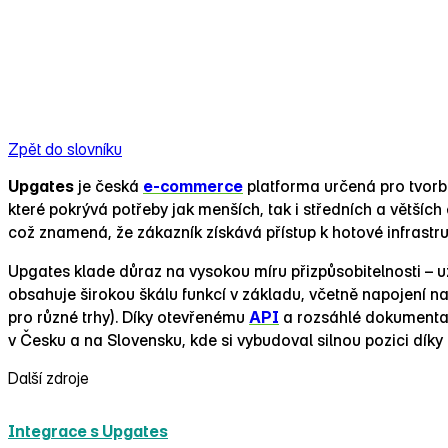
Zpět do slovníku
Upgates
je česká
e‑commerce
platforma určená pro tvorbu
které pokrývá potřeby jak menších, tak i středních a většíc
což znamená, že zákazník získává přístup k hotové infrastr
Upgates klade důraz na vysokou míru přizpůsobitelnosti – 
obsahuje širokou škálu funkcí v základu, včetně napojení na
pro různé trhy). Díky otevřenému
API
a rozsáhlé dokumentac
v Česku a na Slovensku, kde si vybudoval silnou pozici díky
Další zdroje
Integrace s Upgates