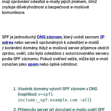
mají oprávnění odesílat e‑maily jejich jménem, čímž
zvyšuje důvěryhodnost a bezpečnost e‑mailové
komunikace.
Co je SPF?
SPF je jednoduchý
DNS záznam
, který uvádí seznam
IP
adres
nebo serverů oprávněných k odesílání e‑mailů
z konkrétní domény. Když e‑mailový server příjemce obdrží
zprávu, ověří, zda byla odeslána z autorizovaného serveru
podle SPF záznamu. Pokud ověření selže, může být e‑mail
označen jako
spam
nebo úplně odmítnut.
Jak SPF funguje?
Vlastník domény vytvoří SPF záznam v DNS
(například:
v=spf1
).
include:_spf.example.com ~all
Příjemcův server při doručení e‑mailu ověří SPF