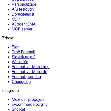
Personalizace
A/B testování
Doručitelnost
CDP
AI agent EMA
MCP server
Zdroje
Blog
Proč Ecomail
Slovník pojmů
Webináře
Ecomail vs. Mailchimp
Ecomail vs. Mailerlite
Ecomail poradna
Changelog
Integrace
Možnosti propojení
E‑commerce pluginy
Shoptet