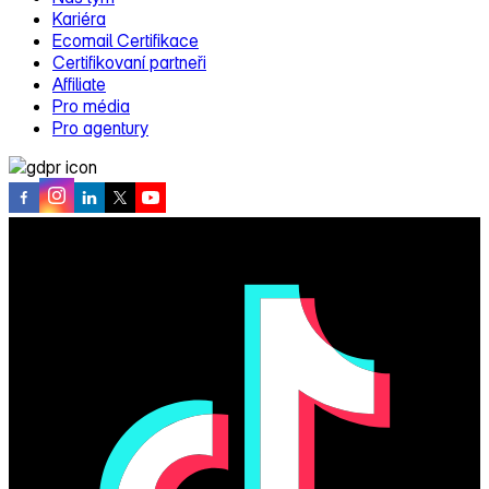
Kariéra
Ecomail Certifikace
Certifikovaní partneři
Affiliate
Pro média
Pro agentury