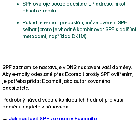
SPF ověřuje pouze odesílací IP adresu, nikoli
obsah e‑mailu.
Pokud je e‑mail přeposlán, může ověření SPF
selhat (proto je vhodné kombinovat SPF s dalšími
metodami, například DKIM).
Jak nastavit SPF pro Ecomail
SPF záznam se nastavuje v DNS nastavení vaší domény.
Aby e‑maily odeslané přes Ecomail prošly SPF ověřením,
je potřeba přidat Ecomail jako autorizovaného
odesílatele.
Podrobný návod včetně konkrétních hodnot pro vaši
doménu najdete v nápovědě:
→
Jak nastavit SPF záznam v Ecomailu
SPF, DKIM a DMARC — proč potřebujete všechny