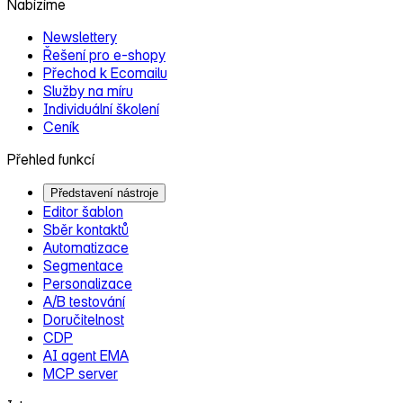
Nabízíme
Newslettery
Řešení pro e‑shopy
Přechod k Ecomailu
Služby na míru
Individuální školení
Ceník
Přehled funkcí
Představení nástroje
Editor šablon
Sběr kontaktů
Automatizace
Segmentace
Personalizace
A/B testování
Doručitelnost
CDP
AI agent EMA
MCP server