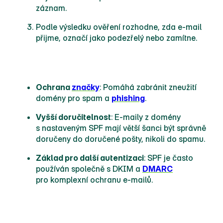
záznam.
Podle výsledku ověření rozhodne, zda e‑mail
přijme, označí jako podezřelý nebo zamítne.
Výhody SPF
Ochrana
značky
: Pomáhá zabránit zneužití
domény pro spam a
phishing
.
Vyšší doručitelnost
: E‑maily z domény
s nastaveným SPF mají větší šanci být správně
doručeny do doručené pošty, nikoli do spamu.
Základ pro další autentizaci
: SPF je často
používán společně s DKIM a
DMARC
pro komplexní ochranu e‑mailů.
Omezení SPF