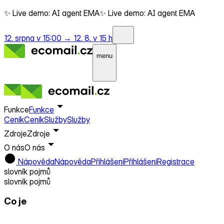
✨ Live demo: AI agent EMA
✨ Live demo: AI agent EMA
12. srpna v 15:00 →
12. 8. v 15 h
menu
Funkce
Funkce
Ceník
Ceník
Služby
Služby
Zdroje
Zdroje
O nás
O nás
Nápověda
Nápověda
Přihlášení
Přihlášení
Registrace
slovník pojmů
slovník pojmů
Co je
SPF (Sender Policy Framework)