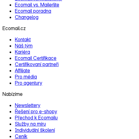
Ecomail vs. Mailerlite
Ecomail poradna
Changelog
Ecomail.cz
Kontakt
Náš tým
Kariéra
Ecomail Certifikace
Certifikovaní partneři
Affiliate
Pro média
Pro agentury
Nabízíme
Newslettery
Řešení pro e‑shopy
Přechod k Ecomailu
Služby na míru
Individuální školení
Ceník