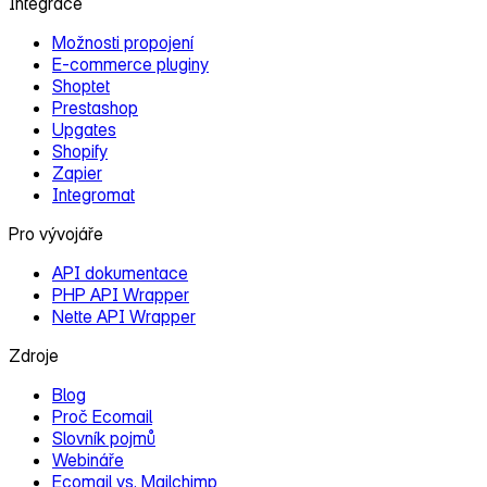
Integrace
Možnosti propojení
E‑commerce pluginy
Shoptet
Prestashop
Upgates
Shopify
Zapier
Integromat
Pro vývojáře
API dokumentace
PHP API Wrapper
Nette API Wrapper
Zdroje
Blog
Proč Ecomail
Slovník pojmů
Webináře
Ecomail vs. Mailchimp