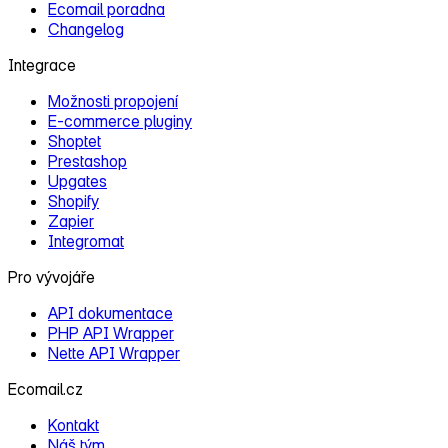
Ecomail poradna
Changelog
Integrace
Možnosti propojení
E‑commerce pluginy
Shoptet
Prestashop
Upgates
Shopify
Zapier
Integromat
Pro vývojáře
API dokumentace
PHP API Wrapper
Nette API Wrapper
Ecomail.cz
Kontakt
Náš tým