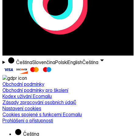
Čeština
Slovenčina
Polski
English
Čeština
Obchodní podmínky
Obchodní podmínky pro školení
Kodex užívání Ecomailu
Zásady zpracování osobních údajů
Nastavení cookies
Cookies spojené s funkcemi Ecomailu
Prohlášení o přístupnosti
Čeština