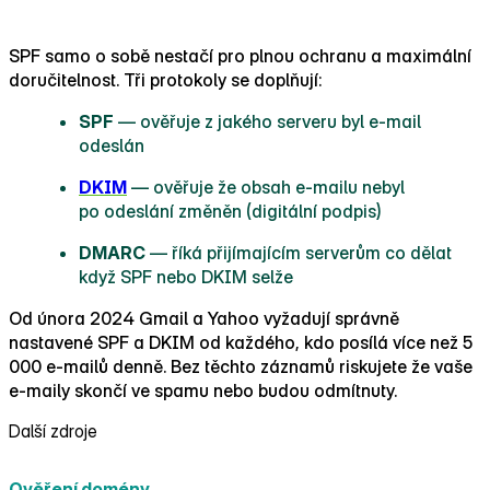
tři
SPF samo o sobě nestačí pro plnou ochranu a maximální
doručitelnost. Tři protokoly se doplňují:
SPF
— ověřuje z jakého serveru byl e‑mail
odeslán
DKIM
— ověřuje že obsah e‑mailu nebyl
po odeslání změněn (digitální podpis)
DMARC
— říká přijímajícím serverům co dělat
když SPF nebo DKIM selže
Od února 2024 Gmail a Yahoo vyžadují správně
nastavené SPF a DKIM od každého, kdo posílá více než 5
000 e‑mailů denně. Bez těchto záznamů riskujete že vaše
e‑maily skončí ve spamu nebo budou odmítnuty.
Další zdroje
Ověření domény