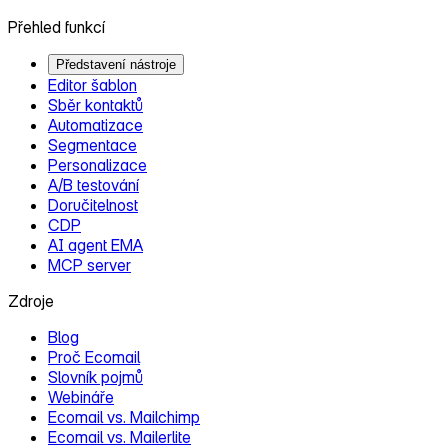
Přehled funkcí
Představení nástroje
Editor šablon
Sběr kontaktů
Automatizace
Segmentace
Personalizace
A/B testování
Doručitelnost
CDP
AI agent EMA
MCP server
Zdroje
Blog
Proč Ecomail
Slovník pojmů
Webináře
Ecomail vs. Mailchimp
Ecomail vs. Mailerlite