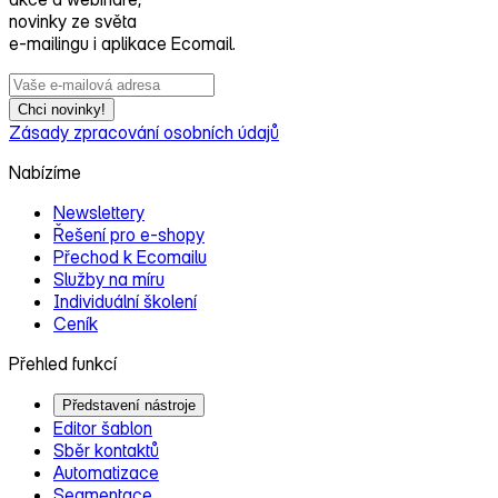
novinky ze světa
e‑mailingu i aplikace Ecomail.
Chci novinky!
Zásady zpracování osobních údajů
Nabízíme
Newslettery
Řešení pro e‑shopy
Přechod k Ecomailu
Služby na míru
Individuální školení
Ceník
Přehled funkcí
Představení nástroje
Editor šablon
Sběr kontaktů
Automatizace
Segmentace