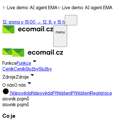
✨ Live demo: AI agent EMA
✨ Live demo: AI agent EMA
12. srpna v 15:00 →
12. 8. v 15 h
menu
Funkce
Funkce
Ceník
Ceník
Služby
Služby
Zdroje
Zdroje
O nás
O nás
Nápověda
Nápověda
Přihlášení
Přihlášení
Registrace
slovník pojmů
slovník pojmů
Co je
Reporty / analytika