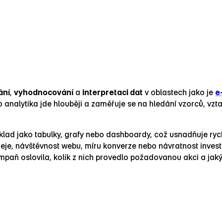
ání
,
vyhodnocování
a
interpretaci dat
v oblastech jako je
e
 analytika jde hlouběji a zaměřuje se na hledání vzorců, vzt
íklad jako tabulky, grafy nebo dashboardy, což usnadňuje r
deje, návštěvnost webu, míru konverze nebo návratnost invest
kampaň oslovila, kolik z nich provedlo požadovanou akci a jaký 