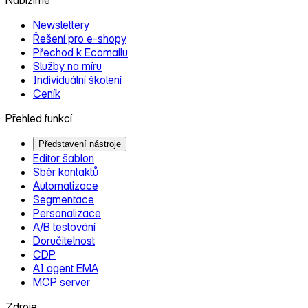
Newslettery
Řešení pro e‑shopy
Přechod k Ecomailu
Služby na míru
Individuální školení
Ceník
Přehled funkcí
Představení nástroje
Editor šablon
Sběr kontaktů
Automatizace
Segmentace
Personalizace
A/B testování
Doručitelnost
CDP
AI agent EMA
MCP server
Zdroje