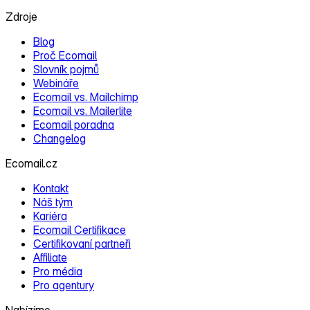
Zdroje
Blog
Proč Ecomail
Slovník pojmů
Webináře
Ecomail vs. Mailchimp
Ecomail vs. Mailerlite
Ecomail poradna
Changelog
Ecomail.cz
Kontakt
Náš tým
Kariéra
Ecomail Certifikace
Certifikovaní partneři
Affiliate
Pro média
Pro agentury
Nabízíme