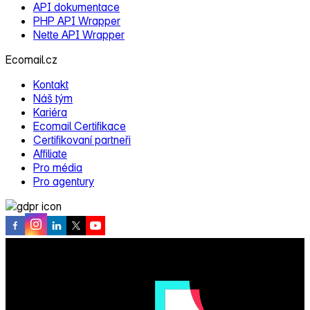
API dokumentace
PHP API Wrapper
Nette API Wrapper
Ecomail.cz
Kontakt
Náš tým
Kariéra
Ecomail Certifikace
Certifikovaní partneři
Affiliate
Pro média
Pro agentury