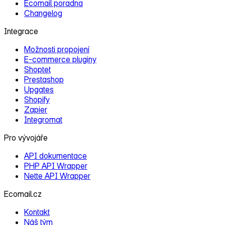
Ecomail poradna
Changelog
Integrace
Možnosti propojení
E‑commerce pluginy
Shoptet
Prestashop
Upgates
Shopify
Zapier
Integromat
Pro vývojáře
API dokumentace
PHP API Wrapper
Nette API Wrapper
Ecomail.cz
Kontakt
Náš tým