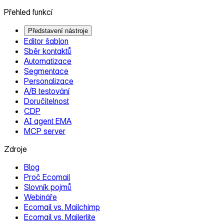
Přehled funkcí
Představení nástroje
Editor šablon
Sběr kontaktů
Automatizace
Segmentace
Personalizace
A/B testování
Doručitelnost
CDP
AI agent EMA
MCP server
Zdroje
Blog
Proč Ecomail
Slovník pojmů
Webináře
Ecomail vs. Mailchimp
Ecomail vs. Mailerlite