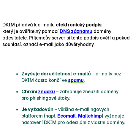
Jak DKIM funguje
DKIM přidává k e‑mailu
elektronický podpis
,
který je ověřitelný pomocí
DNS záznamu
domény
odesílatele. Příjemcův server si tento podpis ověří a pokud
souhlasí, označí e‑mail jako důvěryhodný.
Proč je DKIM důležitý
Zvyšuje doručitelnost e‑mailů
– e‑maily bez
DKIM často končí ve
spamu
.
Chrání
značku
– zabraňuje zneužití domény
pro phishingové útoky.
Je vyžadován
– většina e‑mailingových
platforem (např.
Ecomail
,
Mailchimp
) vyžaduje
nastavení DKIM pro odesílání z vlastní domény.