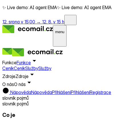
✨ Live demo: AI agent EMA
✨ Live demo: AI agent EMA
12. srpna v 15:00 →
12. 8. v 15 h
menu
Funkce
Funkce
Ceník
Ceník
Služby
Služby
Zdroje
Zdroje
O nás
O nás
Nápověda
Nápověda
Přihlášení
Přihlášení
Registrace
slovník pojmů
slovník pojmů
Co je
DKIM (DomainKeys Identified Mail)