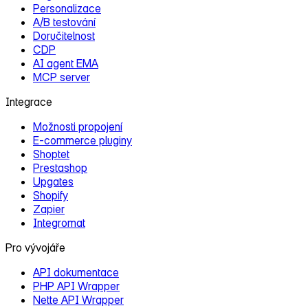
Personalizace
A/B testování
Doručitelnost
CDP
AI agent EMA
MCP server
Integrace
Možnosti propojení
E‑commerce pluginy
Shoptet
Prestashop
Upgates
Shopify
Zapier
Integromat
Pro vývojáře
API dokumentace
PHP API Wrapper
Nette API Wrapper