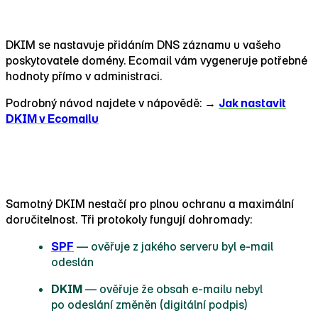
Jak nastavit DKIM pro Ecomail
DKIM se nastavuje přidáním DNS záznamu u vašeho
poskytovatele domény. Ecomail vám vygeneruje potřebné
hodnoty přímo v administraci.
Podrobný návod najdete v nápovědě: →
Jak nastavit
DKIM v Ecomailu
DKIM, SPF a DMARC — proč potřebujete všechny
tři
Samotný DKIM nestačí pro plnou ochranu a maximální
doručitelnost. Tři protokoly fungují dohromady:
SPF
— ověřuje z jakého serveru byl e‑mail
odeslán
DKIM
— ověřuje že obsah e‑mailu nebyl
po odeslání změněn (digitální podpis)