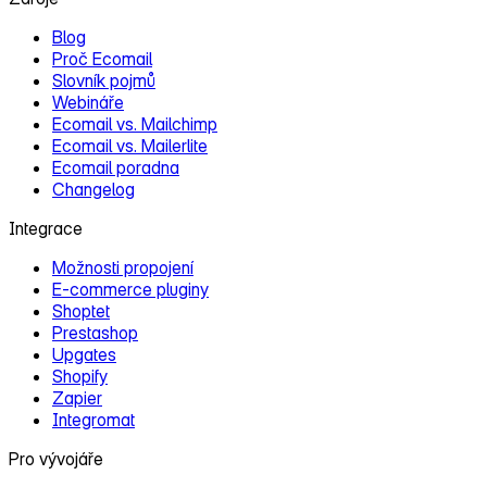
Blog
Proč Ecomail
Slovník pojmů
Webináře
Ecomail vs. Mailchimp
Ecomail vs. Mailerlite
Ecomail poradna
Changelog
Integrace
Možnosti propojení
E‑commerce pluginy
Shoptet
Prestashop
Upgates
Shopify
Zapier
Integromat
Pro vývojáře