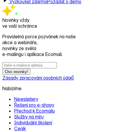
Vyzkoušet zdarma
Požádat o demo
Novinky vždy
ve vaší schránce
Pravidelná porce pozvánek na naše
akce a webináře,
novinky ze světa
e‑mailingu i aplikace Ecomail.
Chci novinky!
Zásady zpracování osobních údajů
Nabízíme
Newslettery
Řešení pro e‑shopy
Přechod k Ecomailu
Služby na míru
Individuální školení
Ceník