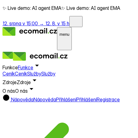
✨ Live demo: AI agent EMA
✨ Live demo: AI agent EMA
12. srpna v 15:00 →
12. 8. v 15 h
menu
Funkce
Funkce
Ceník
Ceník
Služby
Služby
Zdroje
Zdroje
O nás
O nás
Nápověda
Nápověda
Přihlášení
Přihlášení
Registrace