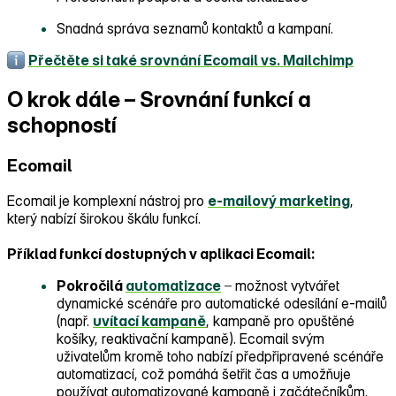
Snadná správa seznamů kontaktů a kampaní.
Přečtěte si také srovnání Ecomail vs. Mailchimp
O krok dále – ⁠⁠Srovnání funkcí a
schopností
Ecomail
Ecomail je komplexní nástroj pro
e‑mailový marketing
,
který nabízí širokou škálu funkcí.
Příklad funkcí dostupných v aplikaci Ecomail:
Pokročilá
automatizace
–
možnost vytvářet
dynamické scénáře pro automatické odesílání e‑mailů
(např.
uvítací kampaně
, kampaně pro opuštěné
košíky, reaktivační kampaně). Ecomail svým
uživatelům kromě toho nabízí předpřipravené scénáře
automatizací, což pomáhá šetřit čas a umožňuje
používat automatizované kampaně i začátečníkům.