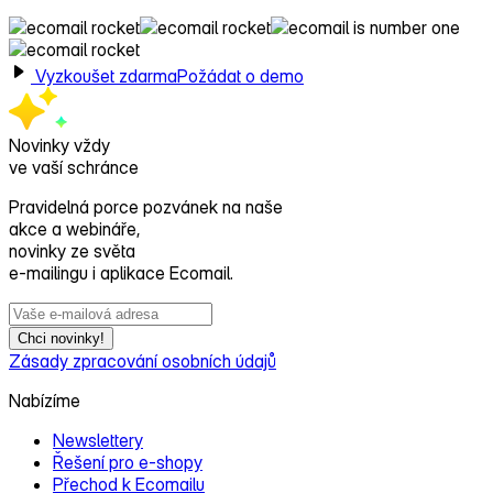
Vyzkoušet zdarma
Požádat o demo
Novinky vždy
ve vaší schránce
Pravidelná porce pozvánek na naše
akce a webináře,
novinky ze světa
e‑mailingu i aplikace Ecomail.
Chci novinky!
Zásady zpracování osobních údajů
Nabízíme
Newslettery
Řešení pro e‑shopy
Přechod k Ecomailu