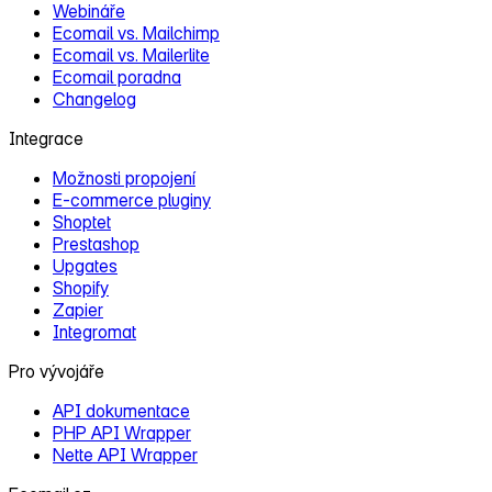
Webináře
Ecomail vs. Mailchimp
Ecomail vs. Mailerlite
Ecomail poradna
Changelog
Integrace
Možnosti propojení
E‑commerce pluginy
Shoptet
Prestashop
Upgates
Shopify
Zapier
Integromat
Pro vývojáře
API dokumentace
PHP API Wrapper
Nette API Wrapper