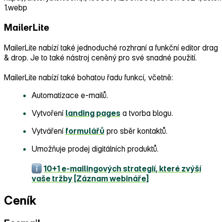
MailerLite
MailerLite nabízí také jednoduché rozhraní a funkční editor drag
& drop. Je to také nástroj ceněný pro své snadné použití.
MailerLite nabízí také bohatou řadu funkcí, včetně:
Automatizace e‑mailů.
Vytvoření
landing pages
a tvorba blogu.
Vytváření
formulářů
pro sběr kontaktů.
Umožňuje prodej digitálních produktů.
10+1 e‑mailingových strategií, které zvýší
vaše tržby [Záznam webináře]
Ceník