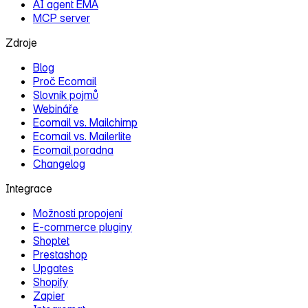
AI agent EMA
MCP server
Zdroje
Blog
Proč Ecomail
Slovník pojmů
Webináře
Ecomail vs. Mailchimp
Ecomail vs. Mailerlite
Ecomail poradna
Changelog
Integrace
Možnosti propojení
E‑commerce pluginy
Shoptet
Prestashop
Upgates
Shopify
Zapier