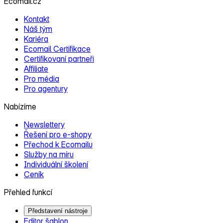
Ecomail.cz
Kontakt
Náš tým
Kariéra
Ecomail Certifikace
Certifikovaní partneři
Affiliate
Pro média
Pro agentury
Nabízíme
Newslettery
Řešení pro e‑shopy
Přechod k Ecomailu
Služby na míru
Individuální školení
Ceník
Přehled funkcí
Představení nástroje
Editor šablon