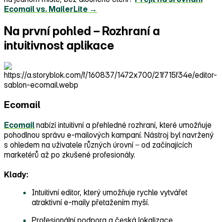
Ecomail vs. MailerLite →
Na první pohled –⁠⁠⁠⁠⁠⁠⁠⁠⁠⁠ Rozhraní a
intuitivnost aplikace
Ecomail
Ecomail
nabízí intuitivní a přehledné rozhraní, které umožňuje
pohodlnou správu e‑mailových kampaní. Nástroj byl navržený
s ohledem na uživatele různých úrovní
–⁠⁠⁠⁠⁠⁠
od začínajících
marketérů až po zkušené profesionály.
Klady:
Intuitivní editor, který umožňuje rychle vytvářet
atraktivní e‑maily přetažením myší.
Profesionální podpora a česká lokalizace