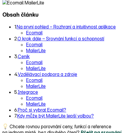
Obsah článku
1.
Na první pohled –⁠⁠⁠⁠⁠⁠⁠⁠⁠⁠ Rozhraní a intuitivnost aplikace
Ecomail
2.
O krok dále – ⁠⁠Srovnání funkcí a schopností
Ecomail
MailerLite
3.
Ceník
Ecomail
MailerLite
4.
Vzdělávací podpora a zdroje
Ecomail
MailerLite
5.
Integrace
Ecomail
MailerLite
6.
Proč si vybrat Ecomail?
7.
Kdy může být MailerLite lepší volbou?
Chcete rovnou porovnání ceny, funkcí a reference
na jednom místě, bez dlouhého čtení?
Přejít na srovnání