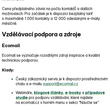
Cena předplatného závisí na počtu kontaktů a dalších
možnostech. Pro začátek je k dispozici bezplatný tarif
s maximálně 1 000 kontakty a 12 000 odeslanými e‑maily
měsíčně.
Vzdělávací podpora a zdroje
Ecomail
Ecomail se vyznačuje rozsáhlými zdroji inspirace a kvalitní
technickou podporou.
Klady:
Český zákaznický servis je k dispozici prostřednictvím
chatu a e‑mailu
support@ecomail.cz
Webináře,
blogové články
,
e‑booky
a
případové
studie
pro podporu vzdělávání, které najdete
na ecomail.cz v horním menu v sekci “Naučte se”