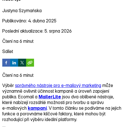
Justyna Szymańska
Publikováno: 4. dubna 2025
Poslední aktualizace: 5. srpna 2026
Čtení na 6 minut
Sdílet
Čtení na 6 minut
Výběr
správného nástroje pro e‑mailový marketing
může
významně ovlivnit účinnost kampaně a úroveň zapojení
publika. Ecomail a
MailerLite
jsou dva oblíbené nástroje,
které nabízejí rozsáhlé možnosti pro tvorbu a správu
e‑mailových
kampaní
. V tomto článku se podíváme na jejich
funkce a porovnáme klíčové faktory, které mohou být
rozhodující při výběru ideální platformy.