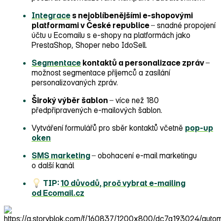
Integrace
s nejoblíbenějšími e‑shopovými
platformami v České republice
–
snadné propojení
účtu u Ecomailu s e‑shopy na platformách jako
PrestaShop, Shoper nebo IdoSell.
Segmentace
kontaktů a personalizace zpráv
–
možnost segmentace příjemců a zasílání
personalizovaných zpráv.
Široký výběr šablon
–
více než 180
předpřipravených e‑mailových šablon.
Vytváření formulářů pro sběr kontaktů včetně
pop‑up
oken
SMS marketing
–
obohacení e‑mail marketingu
o další kanál
TIP:
10 důvodů, proč vybrat e‑mailing
od Ecomail.cz