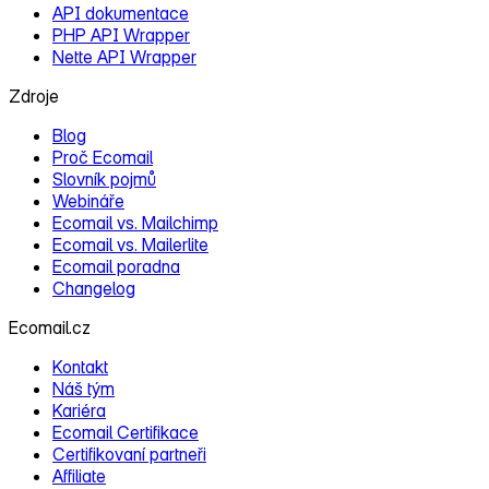
API dokumentace
PHP API Wrapper
Nette API Wrapper
Zdroje
Blog
Proč Ecomail
Slovník pojmů
Webináře
Ecomail vs. Mailchimp
Ecomail vs. Mailerlite
Ecomail poradna
Changelog
Ecomail.cz
Kontakt
Náš tým
Kariéra
Ecomail Certifikace
Certifikovaní partneři
Affiliate