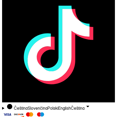
Čeština
Slovenčina
Polski
English
Čeština