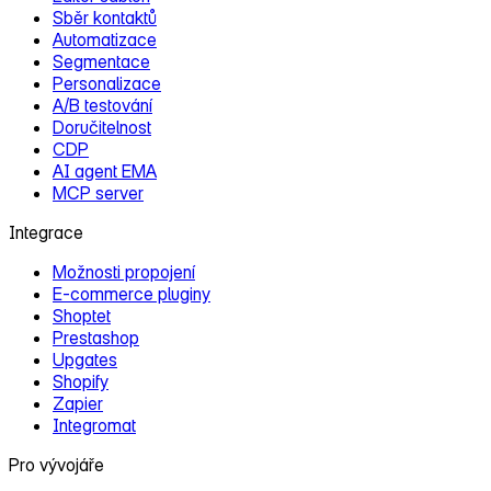
Sběr kontaktů
Automatizace
Segmentace
Personalizace
A/B testování
Doručitelnost
CDP
AI agent EMA
MCP server
Integrace
Možnosti propojení
E‑commerce pluginy
Shoptet
Prestashop
Upgates
Shopify
Zapier
Integromat
Pro vývojáře