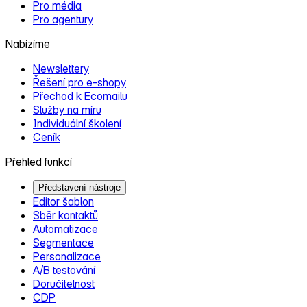
Pro média
Pro agentury
Nabízíme
Newslettery
Řešení pro e‑shopy
Přechod k Ecomailu
Služby na míru
Individuální školení
Ceník
Přehled funkcí
Představení nástroje
Editor šablon
Sběr kontaktů
Automatizace
Segmentace
Personalizace
A/B testování
Doručitelnost
CDP