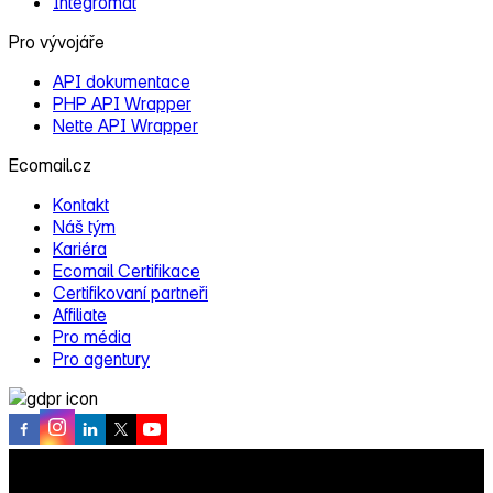
Integromat
Pro vývojáře
API dokumentace
PHP API Wrapper
Nette API Wrapper
Ecomail.cz
Kontakt
Náš tým
Kariéra
Ecomail Certifikace
Certifikovaní partneři
Affiliate
Pro média
Pro agentury