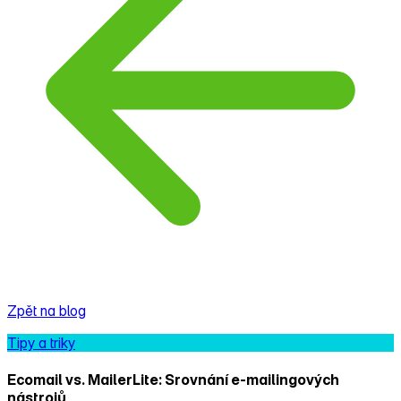
Zpět na blog
Tipy a triky
Ecomail vs. MailerLite: Srovnání e‑mailingových
nástrojů