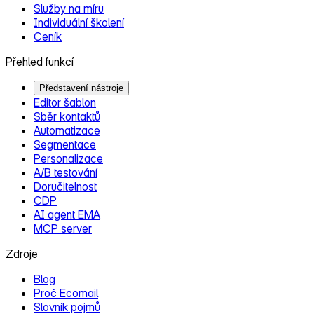
Služby na míru
Individuální školení
Ceník
Přehled funkcí
Představení nástroje
Editor šablon
Sběr kontaktů
Automatizace
Segmentace
Personalizace
A/B testování
Doručitelnost
CDP
AI agent EMA
MCP server
Zdroje
Blog
Proč Ecomail
Slovník pojmů