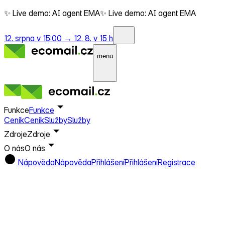
✨ Live demo: AI agent EMA
✨ Live demo: AI agent EMA
12. srpna v 15:00 →
12. 8. v 15 h
menu
Funkce
Funkce
Ceník
Ceník
Služby
Služby
Zdroje
Zdroje
O nás
O nás
Nápověda
Nápověda
Přihlášení
Přihlášení
Registrace