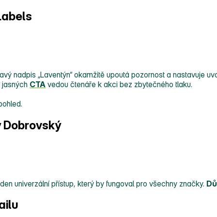
Labels
 Hravý nadpis „Laventýn“ okamžitě upoutá pozornost a nastavuje 
e jasných
CTA
vedou čtenáře k akci bez zbytečného tlaku.
pohled.
y Dobrovský
n univerzální přístup, který by fungoval pro všechny značky.
Dů
ailu