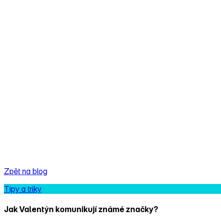
Zpět na blog
Tipy a triky
Jak Valentýn komunikují známé značky?