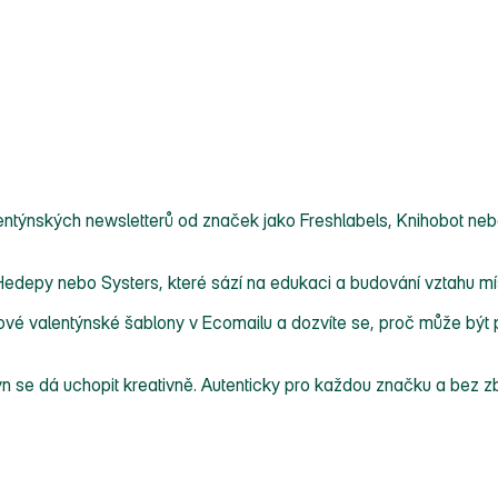
ntýnských newsletterů od značek jako Freshlabels, Knihobot nebo 
edepy nebo Systers, které sází na edukaci a budování vztahu místo
ové valentýnské šablony v Ecomailu a dozvíte se, proč může být p
ntýn se dá uchopit kreativně. Autenticky pro každou značku a bez z