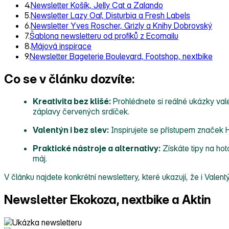
4.
Newsletter Košík, Jelly Cat a Zalando
5.
Newsletter Lazy Oaf, Disturbia a Fresh Labels
6.
Newsletter Yves Roscher, Grizly a Knihy Dobrovský
7.
Šablona newsletteru od profíků z Ecomailu
8.
Májová inspirace
9.
Newsletter Bageterie Boulevard, Footshop, nextbike
Co se v článku dozvíte:
Kreativita bez klišé:
Prohlédnete si reálné ukázky vale
záplavy červených srdíček.
Valentýn i bez slev:
Inspirujete se přístupem značek H
Praktické nástroje a alternativy:
Získáte tipy na hot
máj.
V článku najdete konkrétní newslettery, které ukazují, že i Vale
Newsletter Ekokoza, nextbike a Aktin