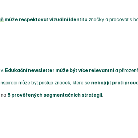
aň
může respektovat vizuální identitu
značky a pracovat s barv
ev.
Edukační newsletter může být více relevantní
a přirozen
nspirací může být přístup značek, které se
nebojí jít proti prou
e na
5 prověřených segmentačních strategií
.