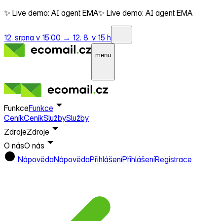
✨ Live demo: AI agent EMA
✨ Live demo: AI agent EMA
12. srpna v 15:00 →
12. 8. v 15 h
menu
Funkce
Funkce
Ceník
Ceník
Služby
Služby
Zdroje
Zdroje
O nás
O nás
Nápověda
Nápověda
Přihlášení
Přihlášení
Registrace