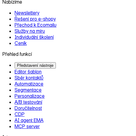
Nabízíme
Newslettery
Řešení pro e‑shopy
Přechod k Ecomailu
Služby na míru
Individuální školení
Ceník
Přehled funkcí
Představení nástroje
Editor šablon
Sběr kontaktů
Automatizace
Segmentace
Personalizace
A/B testování
Doručitelnost
CDP
AI agent EMA
MCP server