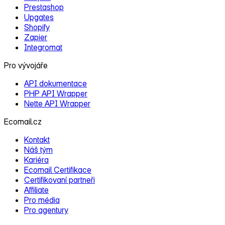
Prestashop
Upgates
Shopify
Zapier
Integromat
Pro vývojáře
API dokumentace
PHP API Wrapper
Nette API Wrapper
Ecomail.cz
Kontakt
Náš tým
Kariéra
Ecomail Certifikace
Certifikovaní partneři
Affiliate
Pro média
Pro agentury