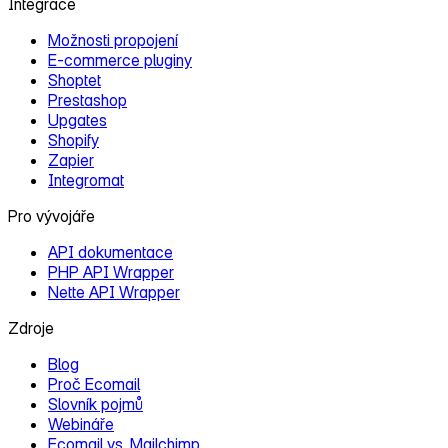
Integrace
Možnosti propojení
E‑commerce pluginy
Shoptet
Prestashop
Upgates
Shopify
Zapier
Integromat
Pro vývojáře
API dokumentace
PHP API Wrapper
Nette API Wrapper
Zdroje
Blog
Proč Ecomail
Slovník pojmů
Webináře
Ecomail vs. Mailchimp