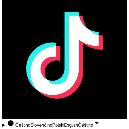
Čeština
Slovenčina
Polski
English
Čeština