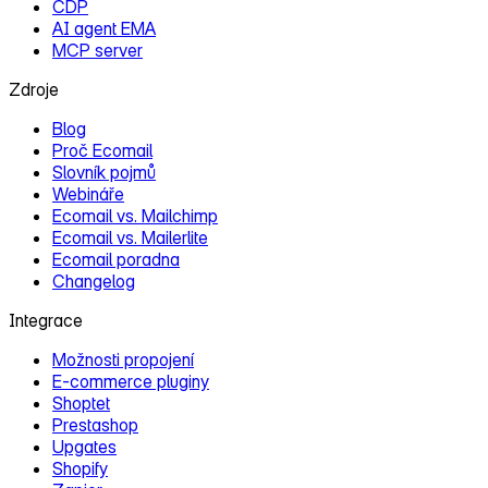
CDP
AI agent EMA
MCP server
Zdroje
Blog
Proč Ecomail
Slovník pojmů
Webináře
Ecomail vs. Mailchimp
Ecomail vs. Mailerlite
Ecomail poradna
Changelog
Integrace
Možnosti propojení
E‑commerce pluginy
Shoptet
Prestashop
Upgates
Shopify