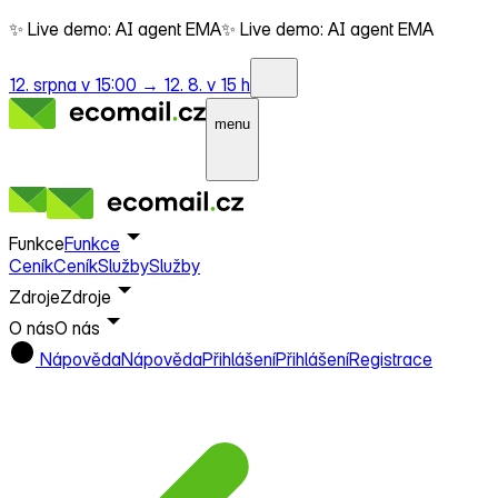
✨ Live demo: AI agent EMA
✨ Live demo: AI agent EMA
12. srpna v 15:00 →
12. 8. v 15 h
menu
Funkce
Funkce
Ceník
Ceník
Služby
Služby
Zdroje
Zdroje
O nás
O nás
Nápověda
Nápověda
Přihlášení
Přihlášení
Registrace