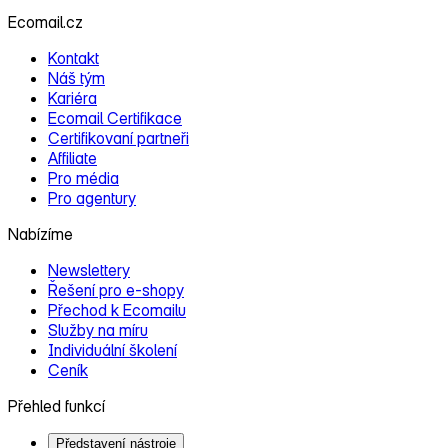
Ecomail.cz
Kontakt
Náš tým
Kariéra
Ecomail Certifikace
Certifikovaní partneři
Affiliate
Pro média
Pro agentury
Nabízíme
Newslettery
Řešení pro e‑shopy
Přechod k Ecomailu
Služby na míru
Individuální školení
Ceník
Přehled funkcí
Představení nástroje