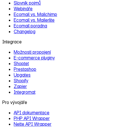
Slovník pojmů
Webináře
Ecomail vs. Mailchimp
Ecomail vs. Mailerlite
Ecomail poradna
Changelog
Integrace
Možnosti propojení
E‑commerce pluginy
Shoptet
Prestashop
Upgates
Shopify
Zapier
Integromat
Pro vývojáře
API dokumentace
PHP API Wrapper
Nette API Wrapper