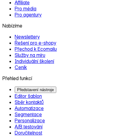
Affiliate
Pro média
Pro agentury
Nabízíme
Newslettery
Řešení pro e‑shopy
Přechod k Ecomailu
Služby na míru
Individuální školení
Ceník
Přehled funkcí
Představení nástroje
Editor šablon
Sběr kontaktů
Automatizace
Segmentace
Personalizace
A/B testování
Doručitelnost