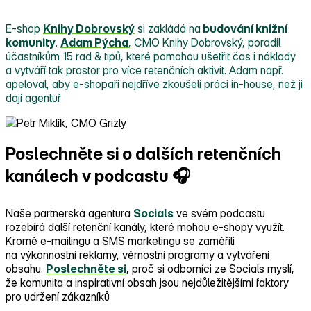
E‑shop
Knihy Dobrovský
si zakládá na
budování knižní
komunity
.
Adam Pýcha
, CMO Knihy Dobrovský, poradil
účastníkům 15 rad & tipů, které pomohou ušetřit čas i náklady
a vytváří tak prostor pro více retenčních aktivit. Adam např.
apeloval, aby e‑shopaři nejdříve zkoušeli práci in‑house, než ji
dají agentuř
Poslechněte si o dalších retenčních
kanálech v podcastu 🎧
Naše partnerská agentura
Socials
ve svém podcastu
rozebírá další retenční kanály, které mohou e‑shopy využít.
Kromě e‑mailingu a SMS marketingu se zaměřili
na výkonnostní reklamy, věrnostní programy a vytváření
obsahu.
Poslechněte si
, proč si odborníci ze Socials myslí,
že komunita a inspirativní obsah jsou nejdůležitějšími faktory
pro udržení zákazníků