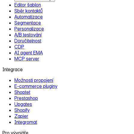
Editor šablon
Sběr kontaktů
Automatizace
Segmentace
Personalizace
A/B testování
Doručitelnost
CDP
AI agent EMA
MCP server
Integrace
Možnosti propojení
E‑commerce pluginy
Shoptet
Prestashop
Upgates
Shopify
Zapier
Integromat
Pro vývojáře