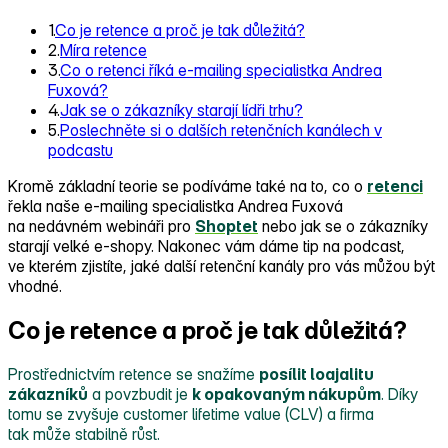
1.
Co je retence a proč je tak důležitá?
2.
Míra retence
3.
Co o retenci říká e-mailing specialistka Andrea
Fuxová?
4.
Jak se o zákazníky starají lídři trhu?
5.
Poslechněte si o dalších retenčních kanálech v
podcastu
Kromě základní teorie se podíváme také na to, co o
retenci
řekla naše e‑mailing specialistka Andrea Fuxová
na nedávném webináři pro
Shoptet
nebo jak se o zákazníky
starají velké e‑shopy. Nakonec vám dáme tip na podcast,
ve kterém zjistíte, jaké další retenční kanály pro vás můžou být
vhodné.
Co je retence a proč je tak důležitá?
Prostřednictvím retence se snažíme
posílit loajalitu
zákazníků
a povzbudit je
k opakovaným nákupům
. Díky
tomu se zvyšuje customer lifetime value (CLV) a firma
tak může stabilně růst.