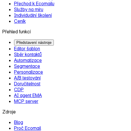
Přechod k Ecomailu
Služby na míru
Individuální školení
Ceník
Přehled funkcí
Představení nástroje
Editor šablon
Sběr kontaktů
Automatizace
Segmentace
Personalizace
A/B testování
Doručitelnost
CDP
AI agent EMA
MCP server
Zdroje
Blog
Proč Ecomail