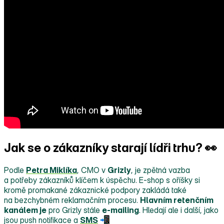
Jak se o zákazníky starají lídři trhu? 👀
Podle
Petra Miklíka
, CMO v
Grizly
, je zpětná vazba
a potřeby zákazníků klíčem k úspěchu. E‑shop s oříšky si
kromě promakané zákaznické podpory zakládá také
na bezchybném reklamačním procesu.
Hlavním retenčním
kanálem je
pro Grizly stále
e‑mailing
. Hledají ale i další, jako
jsou push notifikace a
SMS