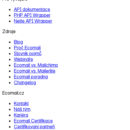
API dokumentace
PHP API Wrapper
Nette API Wrapper
Zdroje
Blog
Proč Ecomail
Slovník pojmů
Webináře
Ecomail vs. Mailchimp
Ecomail vs. Mailerlite
Ecomail poradna
Changelog
Ecomail.cz
Kontakt
Náš tým
Kariéra
Ecomail Certifikace
Certifikovaní partneři