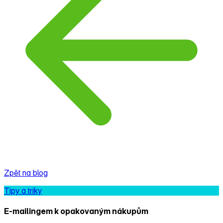
Zpět na blog
Tipy a triky
E‑mailingem k opakovaným nákupům