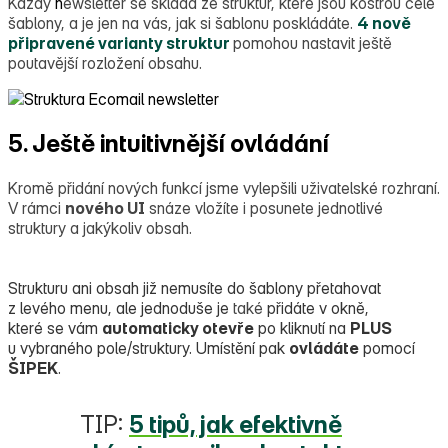
Každý
n
ewsletter se skládá ze struktur, které jsou kostrou celé
šablony, a je jen na vás, jak si šablonu poskládáte.
4 nově
připravené varianty struktur
pomohou nastavit ještě
poutavější rozložení obsahu.
5. Ještě intuitivnější ovládání
Kromě přidání nových funkcí jsme vylepšili uživatelské rozhraní.
V rámci
nového UI
snáze vložíte i posunete jednotlivé
struktury a jakýkoliv obsah.
Strukturu ani obsah již nemusíte do šablony přetahovat
z levého menu, ale jednoduše je
také
přidáte v okně,
které se vám
automaticky otevře
po kliknutí na
PLUS
u vybraného pole/struktury. Umístění pak
ovládáte
pomocí
ŠIPEK
.
TIP:
5 tipů, jak efektivně