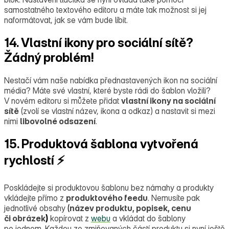
samostatného textového editoru a máte tak možnost si jej
naformátovat, jak se vám bude líbit.
14. Vlastní ikony pro sociální sítě?
Žádný problém!
Nestačí vám naše nabídka přednastavených ikon na sociální
média? Máte své vlastní, které byste rádi do šablon vložili?
V novém editoru si můžete přidat
vlastní ikony na sociální
sítě
(zvolí se vlastní název, ikona a odkaz) a nastavit si mezi
nimi
libovolné odsazení
.
15. Produktová šablona vytvořená
rychlostí ⚡
Poskládejte si produktovou šablonu bez námahy a produkty
vkládejte přímo z
produktového feedu
. Nemusíte pak
jednotlivé obsahy
(
název produktu, popisek, cenu
či obrázek
)
kopírovat z
webu
a vkládat do šablony
po jednom. Každou ze zmiňovaných částí produktu si nyní ještě