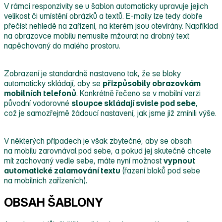
V rámci responzivity se u šablon automaticky upravuje jejich
velikost či umístění obrázků a textů. E‑maily lze tedy dobře
přečíst nehledě na zařízení, na kterém jsou otevírány. Například
na obrazovce mobilu nemusíte mžourat na drobný text
napěchovaný do malého prostoru.
Zobrazení je standardně nastaveno tak, že se b
loky
automaticky skládají, aby se
přizpůsobily obrazovkám
mobilních telefonů
. Konkrétně řečeno se v mobilní verzi
původní vodorovné
sloupce skládají svisle pod sebe
,
což je samozřejmě žádoucí nastavení,
jak jsme již zmínili výše.
V některých případech je však zbytečné, aby se obsah
na mobilu zarovnával pod sebe, a pokud jej skutečně chcete
mít zachovaný vedle sebe, máte nyní možnost
vypnout
automatické zalamování textu
(řazení bloků pod sebe
na mobilních zařízeních).
OBSAH ŠABLONY