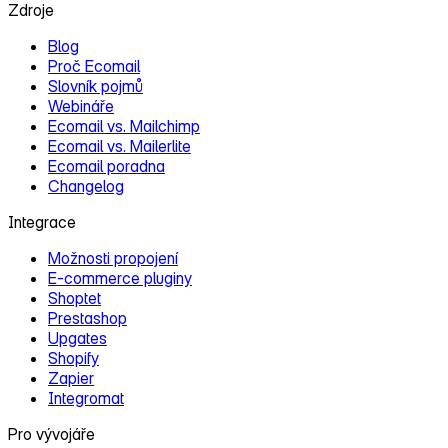
Zdroje
Blog
Proč Ecomail
Slovník pojmů
Webináře
Ecomail vs. Mailchimp
Ecomail vs. Mailerlite
Ecomail poradna
Changelog
Integrace
Možnosti propojení
E‑commerce pluginy
Shoptet
Prestashop
Upgates
Shopify
Zapier
Integromat
Pro vývojáře