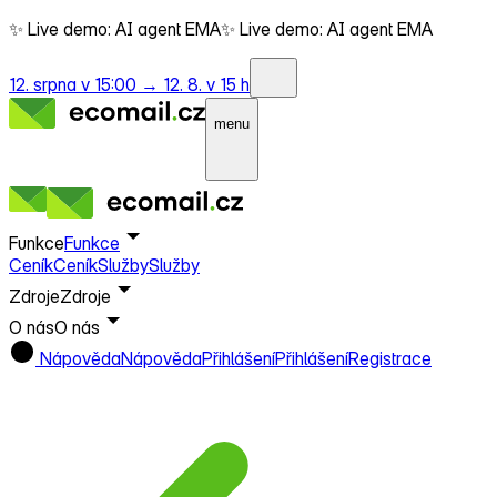
✨ Live demo: AI agent EMA
✨ Live demo: AI agent EMA
12. srpna v 15:00 →
12. 8. v 15 h
menu
Funkce
Funkce
Ceník
Ceník
Služby
Služby
Zdroje
Zdroje
O nás
O nás
Nápověda
Nápověda
Přihlášení
Přihlášení
Registrace