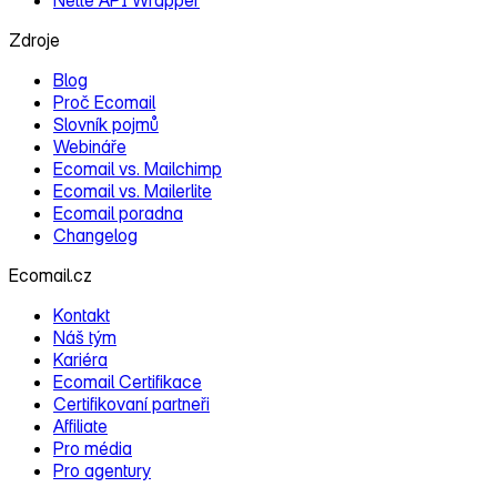
Nette API Wrapper
Zdroje
Blog
Proč Ecomail
Slovník pojmů
Webináře
Ecomail vs. Mailchimp
Ecomail vs. Mailerlite
Ecomail poradna
Changelog
Ecomail.cz
Kontakt
Náš tým
Kariéra
Ecomail Certifikace
Certifikovaní partneři
Affiliate
Pro média
Pro agentury