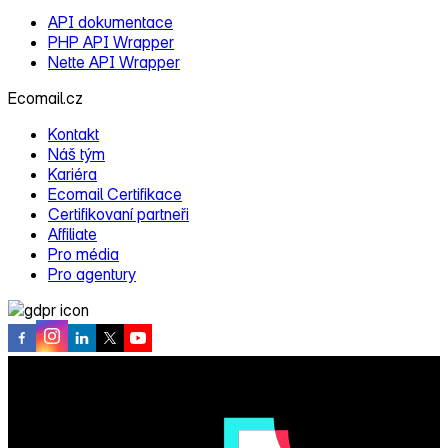
API dokumentace
PHP API Wrapper
Nette API Wrapper
Ecomail.cz
Kontakt
Náš tým
Kariéra
Ecomail Certifikace
Certifikovaní partneři
Affiliate
Pro média
Pro agentury