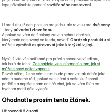
lépe přizpůsobíte pomocí
rozšířeného nastavení
.
U produktu již není pole jen pro jednu, ale rovnou pro
dvě ceny
– tedy
původní i zlevněnou
.
A pokud se vám do šablony zrovna nehodí obrázek,
který máte nastavený ve feedu, nevadí.
Obrázek produktu
si
můžete
vyměnit a upravovat jako kterýkoliv jiný.
Nyní už víte vše potřebné pro práci s novou verzí editoru,
tak hurá do toho!
Zde najdete více informací o tom, jak si
můžete nový editor zapnout.
Pevně věřím, že se vám s ním bude pracovat tak dobře jako
nám a budeme rádi, pokud se s námi o vaše zkušenosti
podělíte a napíšete nám na náš chat, jak se vám líbí a co
bychom mohli dále vylepšit.
Ohodnoťte prosím tento článek.
Už hodnotili
2
čtenáři.