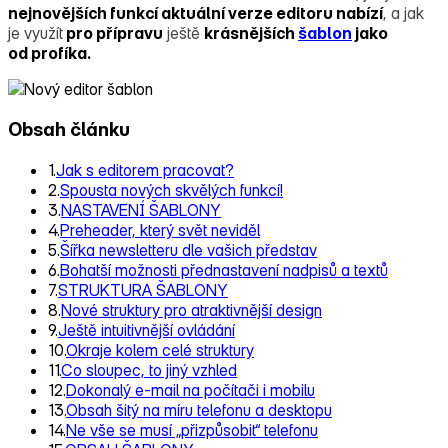
nejnovějších funkcí aktuální verze editoru nabízí
, a jak
je využít
pro přípravu
ještě
krásnějších
šablon
jako
od profíka.
Obsah článku
1.
Jak s editorem pracovat?
2.
Spousta nových skvělých funkcí!
3.
NASTAVENÍ ŠABLONY
4.
Preheader, který svět neviděl
5.
Šířka newsletteru dle vašich představ
6.
Bohatší možnosti přednastavení nadpisů a textů
7.
STRUKTURA ŠABLONY
8.
Nové struktury pro atraktivnější design
9.
Ještě intuitivnější ovládání
10.
Okraje kolem celé struktury
11.
Co sloupec, to jiný vzhled
12.
Dokonalý e-mail na počítači i mobilu
13.
Obsah šitý na míru telefonu a desktopu
14.
Ne vše se musí „přizpůsobit“ telefonu