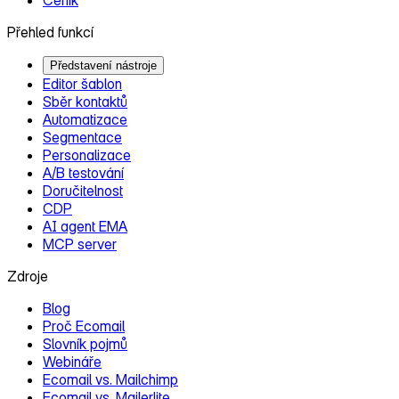
Ceník
Přehled funkcí
Představení nástroje
Editor šablon
Sběr kontaktů
Automatizace
Segmentace
Personalizace
A/B testování
Doručitelnost
CDP
AI agent EMA
MCP server
Zdroje
Blog
Proč Ecomail
Slovník pojmů
Webináře
Ecomail vs. Mailchimp
Ecomail vs. Mailerlite