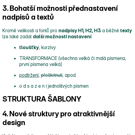
3. Bohatší možnosti přednastavení
nadpisů a textů
Kromě velikosti a fontů pro
nadpisy H1, H2, H3
a běžné
texty
lze také zadat
další možnosti nastavení
:
tloušťky
,
kurzívy
TRANSFORMACE (všechna velká či malá písmena,
první písmena velká)
podtržení
,
přeškrtnutí
, apod.
o d s a z e n í jednotlivých písmen
STRUKTURA ŠABLONY
4. Nové struktury pro atraktivnější
design