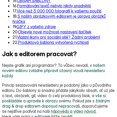
15.
OBSAH ŠABLONY
16.
Formátování textů nebylo nikdy snadnější
17.
Více než 3 000 000 fotografií k vašemu použití
18.
S naším obrázkovým editorem je úprava obrázků
hračka
19.
GIFY z vašeho zdroje
20.
Objevte nové možnosti nastavení tlačítek
21.
Vlastní ikony pro sociální sítě? Žádný problém!
22.
Produktová šablona vytvořená rychlostí
Jak s editorem pracovat?
Nejste grafik ani programátor? To vůbec nevadí,
v našem
novém editoru zvládne připravit úžasný vizuál newsletteru
každý.
Princip sestavování newsletteru je podobný jako u původního
editoru. Do šablony si snadno přidáte jakýkoliv obsah, ať už jde
o text, obrázek, gif, video či celý produktový blok,
a vše si
poskládáte a upravíte k obrazu svému.
Pokud jste s
žádným
drag & drop editorem doposud nepracovali
, doporučujeme
se nejdříve podívat na naši
nápovědu a video návod
,
které vám práci
s editorem
blíže osvětlí.