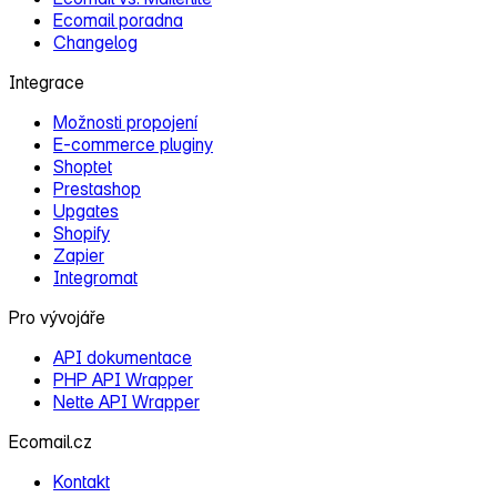
Ecomail poradna
Changelog
Integrace
Možnosti propojení
E‑commerce pluginy
Shoptet
Prestashop
Upgates
Shopify
Zapier
Integromat
Pro vývojáře
API dokumentace
PHP API Wrapper
Nette API Wrapper
Ecomail.cz
Kontakt