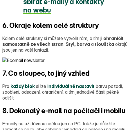
sbírat e‑maily a kontakty
na webu
6. Okraje kolem celé struktury
Kolem celé struktury si můžete vytvořit rám, a tím ji
ohraničit
samostatně ze všech stran
.
Styl, barva
a
tloušťka
okrajů
jsou jen na vaší fantazii.
7. Co sloupec, to jiný vzhled
Pro
každý blok
si lze
individuálně nastavit
barvu pozadí,
zaoblení, odsazení, ohraničení, a tím jednotlivé části pěkně
odlišit.
8. Dokonalý e-mail na počítači i mobilu
E‑maily se už dávnou nečtou jen na PC, takže je důležité
zaměřit se na to, aby šablona vypadala co nejlépe i na mobilu.