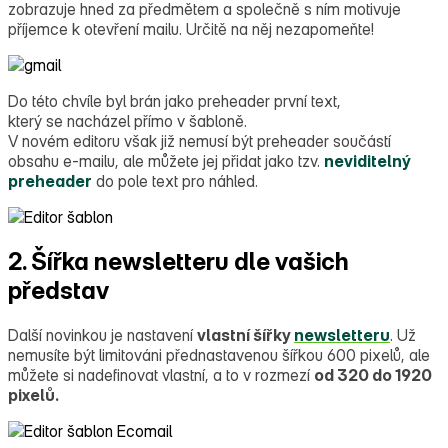
zobrazuje hned za předmětem a společně s ním motivuje
příjemce k otevření mailu. Určitě na něj nezapomeňte!
Do této chvíle byl brán jako preheader první text,
který se nacházel přímo v šabloně.
V novém editoru však již nemusí být preheader součástí
obsahu e‑mailu, ale můžete jej přidat jako tzv.
neviditelný
preheader
do pole text pro náhled.
2. Šířka newsletteru dle vašich
představ
Další novinkou je nastavení
vlastní šířky
newsletteru
. Už
nemusíte být limitováni přednastavenou šířkou 600 pixelů, ale
můžete si nadefinovat vlastní, a to v rozmezí
od 320 do 1920
pixelů.