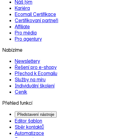
Náš tým
Kariéra
Ecomail Certifikace
Certifikovaní partneři
Affiliate
Pro média
Pro agentury
Nabízíme
Newslettery
Řešení pro e‑shopy
Přechod k Ecomailu
Služby na míru
Individuální školení
Ceník
Přehled funkcí
Představení nástroje
Editor šablon
Sběr kontaktů
Automatizace