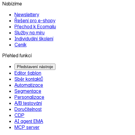
Nabízíme
Newslettery
Řešení pro e‑shopy
Přechod k Ecomailu
Služby na míru
Individuální školení
Ceník
Přehled funkcí
Představení nástroje
Editor šablon
Sběr kontaktů
Automatizace
Segmentace
Personalizace
A/B testování
Doručitelnost
CDP
AI agent EMA
MCP server