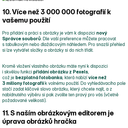
10. Více než 3 000 000 fotografií k
vašemu použití
Pro přidání a práci s obrázky je vám k dispozici
nový
Správce souborů
. Dle vaší preference můžete pracovat
s tabulkovým nebo dlaždicovým náhledem. Pro snazší přehled
si lze vytvářet složky a obrázky si do nich třídit.
Kromě vložení vlastního obrázku máte nyní k dispozici
i skvělou funkci
přidání obrázku z
Pexels
,
což je
bezplatná fotobanka
, která nabízí
více než
3 miliony fotografií
k volnému použití. Do vyhledávacího pole
stačí zadat klíčové slovo obrázku, který chcete najít, a z
nabídnutého výběru si pak zvolíte ten pravý pro vás (včetně
požadované velikosti).
11. S naším obrázkovým editorem je
úprava obrázků hračka