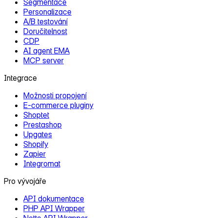
Segmentace
Personalizace
A/B testování
Doručitelnost
CDP
AI agent EMA
MCP server
Integrace
Možnosti propojení
E‑commerce pluginy
Shoptet
Prestashop
Upgates
Shopify
Zapier
Integromat
Pro vývojáře
API dokumentace
PHP API Wrapper