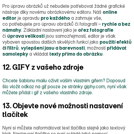
Pro úpravu obrázků už nebudete potřebovat žádné grafické
nástroje díky novému obrázkovému editoru. Náš
online
editor
je opravdu
pro každého
a zahrnuje vše,
co potřebujete pro úpravu obrázků či fotografií –
rychle a bez
námahy
. Základní nastavení jako je
ořez fotografie
či
úprava velikosti
jsou samozřejmostí, editor je však
vybaven spoustou dalších skvělých funkcí jako
použití efektů
či filtrů
,
vylepšení jasu a barevnosti
, možností
přidávat
samolepky
a vkládat
texty přímo do obrázku
.
12. GIFY z vašeho zdroje
Chcete šablonu mailu oživit vaším vlastním
gifem? Doposud
šlo vložit odkaz na
gif
pouze ze stránky giphy.com, nyní však
můžete přidat i gif z vašeho vlastního zdroje.
13. Objevte nové možnosti nastavení
tlačítek
Nyní si můžete naformátovat text tlačítka stejně jako textový
blok. Nastavení tlačítka se nyní ovládá také pomocí