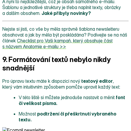
A nyní to nejdůležitější, což je obsah samotného e‑mailu.
Šablonu a jednotlivé struktury je třeba naplnit texty, obrázky
a dalším obsahem.
Jaké přibyly novinky?
Nejste si jisti, co vše by měla správně šablona newsletteru
obsahovat a jak by měla být poskládána? Podívejte se na náš
článek
Checklist pro Vaši kampaň, který obsahuje část
s názvem Anatomie e‑mailu >>
9. Formátování textů nebylo nikdy
snadnější
Pro úpravu textu máte k dispozici nový
textový editor
,
který vám intuitivním způsobem pomůže upravit každý text:
V této liště si můžete jednoduše nastavit a měnit
font
či velikost písma.
Možnost
podtržení či přeškrtnutí vybraného
textu.