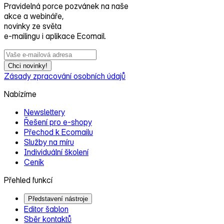
Pravidelná porce pozvánek na naše
akce a webináře,
novinky ze světa
e‑mailingu i aplikace Ecomail.
Chci novinky!
Zásady zpracování osobních údajů
Nabízíme
Newslettery
Řešení pro e‑shopy
Přechod k Ecomailu
Služby na míru
Individuální školení
Ceník
Přehled funkcí
Představení nástroje
Editor šablon
Sběr kontaktů