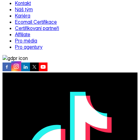
Kontakt
Náš tým
Kariéra
Ecomail Certifikace
Certifikovaní partneři
Affiliate
Pro média
Pro agentury