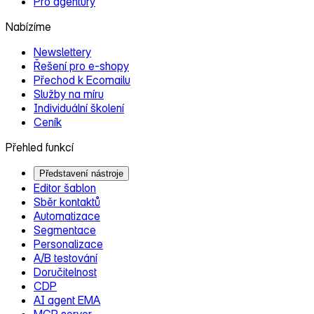
Pro agentury
Nabízíme
Newslettery
Řešení pro e‑shopy
Přechod k Ecomailu
Služby na míru
Individuální školení
Ceník
Přehled funkcí
Představení nástroje
Editor šablon
Sběr kontaktů
Automatizace
Segmentace
Personalizace
A/B testování
Doručitelnost
CDP
AI agent EMA
MCP server