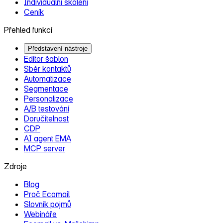
Individuální školení
Ceník
Přehled funkcí
Představení nástroje
Editor šablon
Sběr kontaktů
Automatizace
Segmentace
Personalizace
A/B testování
Doručitelnost
CDP
AI agent EMA
MCP server
Zdroje
Blog
Proč Ecomail
Slovník pojmů
Webináře