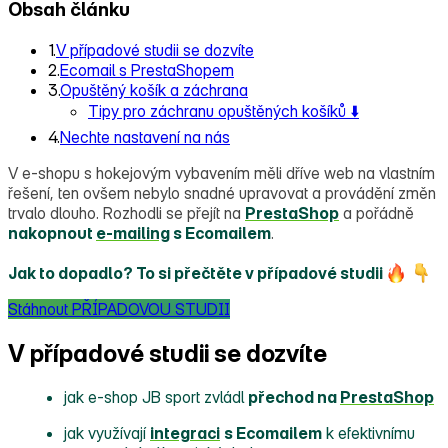
Obsah článku
1.
V případové studii se dozvíte
2.
Ecomail s PrestaShopem
3.
Opuštěný košík a záchrana
Tipy pro záchranu opuštěných košíků ⬇️
4.
Nechte nastavení na nás
V e‑shopu s hokejovým vybavením měli dříve web na vlastním
řešení, ten ovšem nebylo snadné upravovat a provádění změn
trvalo dlouho. Rozhodli se přejít na
PrestaShop
a pořádně
nakopnout
e‑mailing
s Ecomailem
.
Jak to dopadlo? To si přečtěte v případové studii
Stáhnout PŘÍPADOVOU STUDII
V případové studii se dozvíte
jak e‑shop JB sport zvládl
přechod na
PrestaShop
jak využívají
integraci
s Ecomailem
k efektivnímu