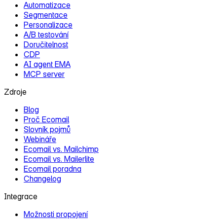
Automatizace
Segmentace
Personalizace
A/B testování
Doručitelnost
CDP
AI agent EMA
MCP server
Zdroje
Blog
Proč Ecomail
Slovník pojmů
Webináře
Ecomail vs. Mailchimp
Ecomail vs. Mailerlite
Ecomail poradna
Changelog
Integrace
Možnosti propojení