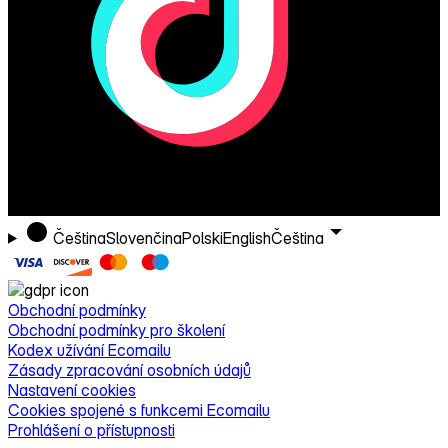
Čeština
Slovenčina
Polski
English
Čeština
Obchodní podmínky
Obchodní podmínky pro školení
Kodex užívání Ecomailu
Zásady zpracování osobních údajů
Nastavení cookies
Cookies spojené s funkcemi Ecomailu
Prohlášení o přístupnosti