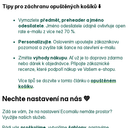
Tipy pro záchranu opuštěných košíků ⬇️
Vymazlete
předmět, preheader a jméno
odesílatele
. Jméno odesílatele údajně ovlivňuje open
rate e‑mailu z více než 70 %.
Personalizujte
. Oslovením upoutejte zákazníkovu
pozornost a zvyšte tak šance na otevření e‑mailu.
Zmiňte
výhody nákupu
. Ať už je to doprava zdarma
nebo dárek k objednávce. Připojte zákaznické
recenze, které podpoří nákup ve Vašem e‑shopu.
Více tipů se dozvíte v tomto článku
o
opuštěném
košíku
.
Nechte nastavení na nás 💚
Zdá se vám, že na nastavení Ecomailu nemáte prostor?
Využijte našich služeb.
Rádi vás
proškolíme
, vytvoříme
šablony
, nastavíme