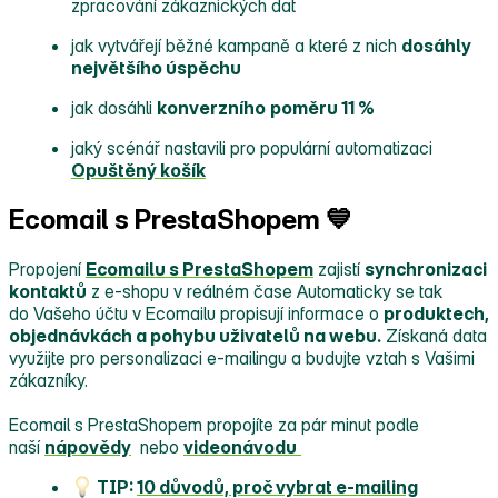
zpracování zákaznických dat
jak vytvářejí běžné kampaně a které z nich
dosáhly
největšího úspěchu
jak dosáhli
konverzního
poměru 11 %
jaký scénář nastavili pro populární automatizaci
Opuštěný košík
Ecomail s PrestaShopem 💙
Propojení
Ecomailu s PrestaShopem
zajistí
synchronizaci
kontaktů
z e‑shopu v reálném čase Automaticky se tak
do Vašeho účtu v Ecomailu propisují informace o
produktech,
objednávkách a pohybu uživatelů na webu.
Získaná data
využijte pro personalizaci e‑mailingu a budujte vztah s Vašimi
zákazníky.
Ecomail s PrestaShopem propojíte za pár minut podle
naší
nápovědy
nebo
videonávodu
TIP:
10 důvodů, proč vybrat e‑mailing