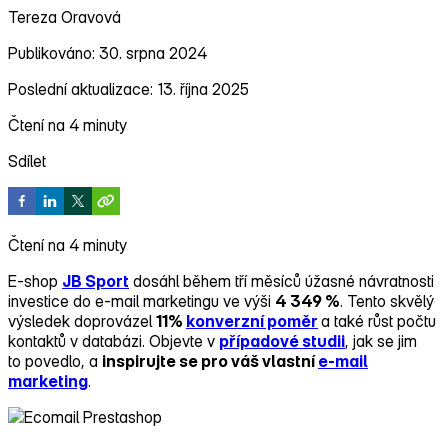
Tereza Oravová
Publikováno: 30. srpna 2024
Poslední aktualizace: 13. října 2025
Čtení na 4 minuty
Sdílet
Čtení na 4 minuty
E‑shop
JB Sport
dosáhl během tří měsíců úžasné návratnosti
investice do e‑mail marketingu ve výši
4 349 %
. Tento skvělý
výsledek doprovázel
11%
konverzní poměr
a také růst počtu
kontaktů v databázi. Objevte v
případové studii
, jak se jim
to povedlo, a
inspirujte se pro váš vlastní
e‑mail
marketing
.