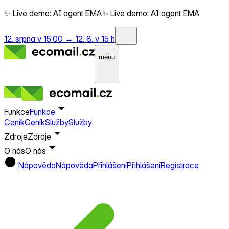
✨ Live demo: AI agent EMA
✨ Live demo: AI agent EMA
12. srpna v 15:00 →
12. 8. v 15 h
menu
Funkce
Funkce
Ceník
Ceník
Služby
Služby
Zdroje
Zdroje
O nás
O nás
Nápověda
Nápověda
Přihlášení
Přihlášení
Registrace