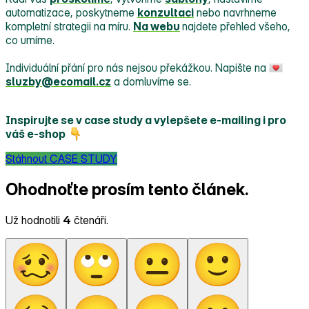
automatizace, poskytneme
konzultaci
nebo navrhneme
kompletní strategii na míru.
Na webu
najdete přehled všeho,
co umíme.
Individuální přání pro nás nejsou překážkou. Napište na
sluzby@ecomail.cz
a domluvíme se.
Inspirujte se v case study a vylepšete e‑mailing i pro
váš e‑shop
Stáhnout CASE STUDY
Ohodnoťte prosím tento článek.
Už hodnotili
4
čtenáři.