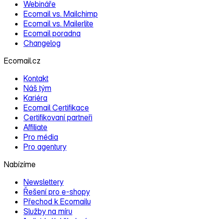
Webináře
Ecomail vs. Mailchimp
Ecomail vs. Mailerlite
Ecomail poradna
Changelog
Ecomail.cz
Kontakt
Náš tým
Kariéra
Ecomail Certifikace
Certifikovaní partneři
Affiliate
Pro média
Pro agentury
Nabízíme
Newslettery
Řešení pro e‑shopy
Přechod k Ecomailu
Služby na míru