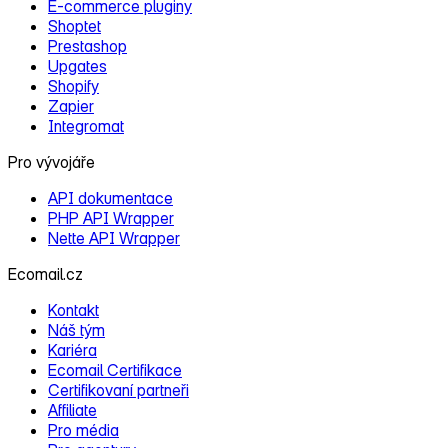
E‑commerce pluginy
Shoptet
Prestashop
Upgates
Shopify
Zapier
Integromat
Pro vývojáře
API dokumentace
PHP API Wrapper
Nette API Wrapper
Ecomail.cz
Kontakt
Náš tým
Kariéra
Ecomail Certifikace
Certifikovaní partneři
Affiliate
Pro média