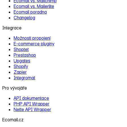
Ecomail vs. Mailchimp
Ecomail vs. Mailerlite
Ecomail poradna
Changelog
Integrace
Možnosti propojení
E‑commerce pluginy
Shoptet
Prestashop
Upgates
Shopify
Zapier
Integromat
Pro vývojáře
API dokumentace
PHP API Wrapper
Nette API Wrapper
Ecomail.cz