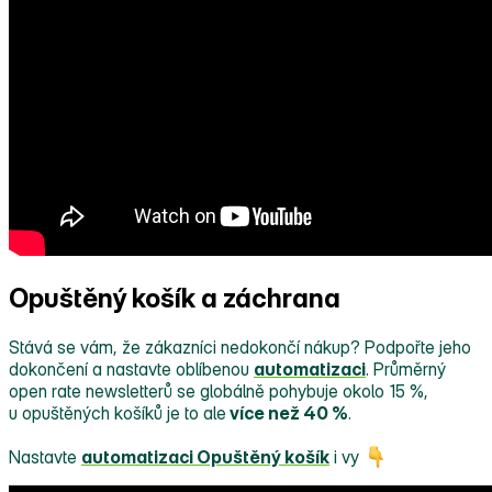
Opuštěný košík a záchrana
Stává se vám, že zákazníci nedokončí nákup? Podpořte jeho
dokončení a nastavte oblíbenou
automatizaci
. Průměrný
open rate newsletterů se globálně pohybuje okolo 15 %,
u opuštěných košíků je to ale
více než 40 %
.
Nastavte
automatizaci Opuštěný košík
i vy