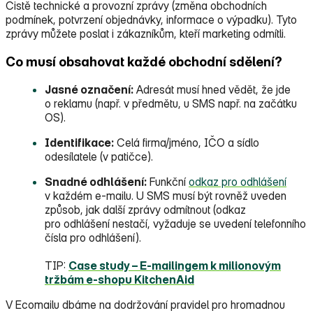
Čistě technické a provozní zprávy (změna obchodních
podmínek, potvrzení objednávky, informace o výpadku). Tyto
zprávy můžete poslat i zákazníkům, kteří marketing odmítli.
Co musí obsahovat každé obchodní sdělení?
Jasné označení:
Adresát musí hned vědět, že jde
o reklamu (např. v předmětu, u SMS např. na začátku
OS).
Identifikace:
Celá firma/jméno, IČO a sídlo
odesílatele (v patičce).
Snadné odhlášení:
Funkční
odkaz pro odhlášení
v každém e‑mailu. U SMS musí být rovněž uveden
způsob, jak další zprávy odmítnout (odkaz
pro odhlášení nestačí, vyžaduje se uvedení telefonního
čísla pro odhlášení).
TIP:
Case study – E‑mailingem k milionovým
tržbám e‑shopu KitchenAid
V Ecomailu dbáme na dodržování pravidel pro hromadnou