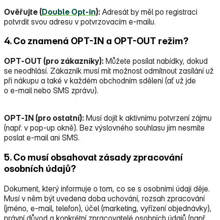
Ověřujte (
Double Opt‑in
):
Adresát by měl po registraci
potvrdit svou adresu v potvrzovacím e‑mailu.
4. Co znamená OPT-IN a OPT-OUT režim?
OPT‑OUT (pro zákazníky):
Můžete posílat nabídky, dokud
se neodhlásí. Zákazník musí mít možnost odmítnout zasílání už
při nákupu a také v každém obchodním sdělení (ať už jde
o e‑mail nebo SMS zprávu).
OPT‑IN (pro ostatní):
Musí dojít k aktivnímu potvrzení zájmu
(např. v pop‑up okně). Bez výslovného souhlasu jim nesmíte
poslat e‑mail ani SMS.
5. Co musí obsahovat zásady zpracování
osobních údajů?
Dokument, který informuje o tom, co se s osobními údaji děje.
Musí v něm být uvedena doba uchování, rozsah zpracování
(jméno, e‑mail, telefon), účel (marketing, vyřízení objednávky),
právní důvod a konkrétní zpracovatelé osobních údajů (např.