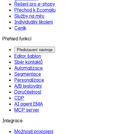
Řešení pro e‑shopy
Přechod k Ecomailu
Služby na míru
Individuální školení
Ceník
Přehled funkcí
Představení nástroje
Editor šablon
Sběr kontaktů
Automatizace
Segmentace
Personalizace
A/B testování
Doručitelnost
CDP
AI agent EMA
MCP server
Integrace
Možnosti propojení