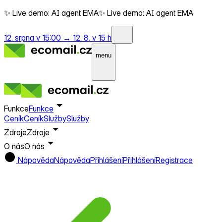
✨ Live demo: AI agent EMA
✨ Live demo: AI agent EMA
12. srpna v 15:00 →
12. 8. v 15 h
menu
Funkce
Funkce
Ceník
Ceník
Služby
Služby
Zdroje
Zdroje
O nás
O nás
Nápověda
Nápověda
Přihlášení
Přihlášení
Registrace