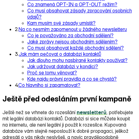
Co znamená OPT-IN a OPT-OUT režim?
Co musí obsahovat zásady zpracování osobních
údajů?
Kam musím své zásady umístit?
2.
Na co nesmím zapomenout u žádného newsletteru
Co je považováno za obchodní sdělení?
Jaké zprávy nejsou obchodním sdělením?
Co musí obsahovat každé obchodní sdělení?
3.
Jak mám pečovat o databázi kontaktů
Jak dlouho mohu nasbírané kontakty používat?
Jak udržovat databázi v kondici?
Proč se tomu věnovat?
Kde najdu právní pravidla a co se chystá?
4.
Co hlavního si zapamatovat?
Ještě před odesláním první kampaně
Ještě než se vrhnete do rozesílání
newsletterů
, potřebujete
mít legální databázi kontaktů. Databázi si sice můžete koupit
na internetu, ale není legální ji použít k rozesílce. Kupovaná
databáze vám stejně neposlouží k dobré propagaci, jelikož
adresáti o vás nikdy neslyšeli, a navíc pravděpodobně