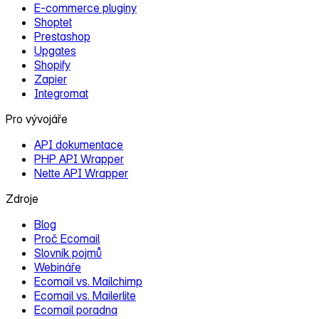
E‑commerce pluginy
Shoptet
Prestashop
Upgates
Shopify
Zapier
Integromat
Pro vývojáře
API dokumentace
PHP API Wrapper
Nette API Wrapper
Zdroje
Blog
Proč Ecomail
Slovník pojmů
Webináře
Ecomail vs. Mailchimp
Ecomail vs. Mailerlite
Ecomail poradna