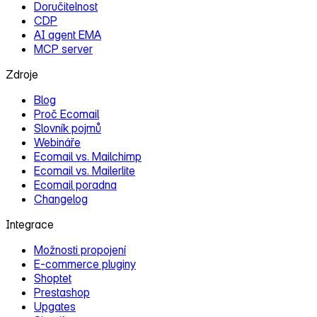
Doručitelnost
CDP
AI agent EMA
MCP server
Zdroje
Blog
Proč Ecomail
Slovník pojmů
Webináře
Ecomail vs. Mailchimp
Ecomail vs. Mailerlite
Ecomail poradna
Changelog
Integrace
Možnosti propojení
E‑commerce pluginy
Shoptet
Prestashop
Upgates