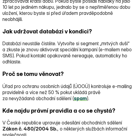
zpracovávat kratší dobu. Pokud byste posílali nabídky na jídlo
10 let po jediném nákupu, jednalo by se o nepřiměřenou dobu
uložení, kterou byste si před úřadem pravděpodobně
neobhájili.
Jak udržovat databázi v kondici?
Databázi neustále čistěte. Vytvořte si segment „mrtvých duší“
a zkuste je znovu aktivovat speciální kampaní (e‑mailem nebo
SMS). Pokud kontakt opakovaně nereaguje, automaticky ho
odhlaste.
Proč se tomu věnovat?
Úřad pro ochranu osobních údajů (ÚOOÚ) kontroluje e‑mailing
pravidelně a více než 50 % pokut ukládá právě
za nevyžádaná obchodní sdělení (
spam
).
Kde najdu právní pravidla a co se chystá?
V České republice upravuje odesílání obchodních sdělení
Zákon č. 480/2004 Sb.
, o některých službách informační
společnosti.