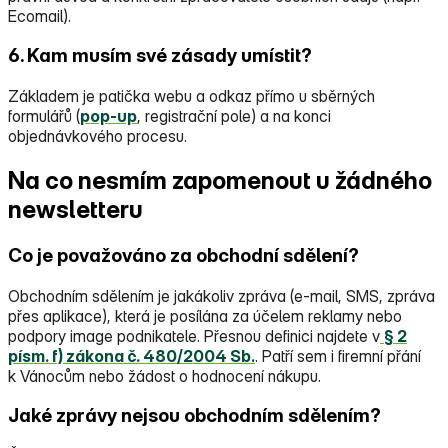
Ecomail).
6. Kam musím své zásady umístit?
Základem je patička webu a odkaz přímo u sběrných
formulářů (
pop‑up
, registrační pole) a na konci
objednávkového procesu.
Na co nesmím zapomenout u žádného
newsletteru
Co je považováno za obchodní sdělení?
Obchodním sdělením je jakákoliv zpráva (e‑mail, SMS, zpráva
přes aplikace), která je posílána za účelem reklamy nebo
podpory image podnikatele. Přesnou definici najdete v
§ 2
písm. f) zákona č. 480/2004 Sb.
. Patří sem i firemní přání
k Vánocům nebo žádost o hodnocení nákupu.
Jaké zprávy nejsou obchodním sdělením?