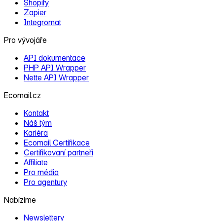
Shopify
Zapier
Integromat
Pro vývojáře
API dokumentace
PHP API Wrapper
Nette API Wrapper
Ecomail.cz
Kontakt
Náš tým
Kariéra
Ecomail Certifikace
Certifikovaní partneři
Affiliate
Pro média
Pro agentury
Nabízíme
Newslettery