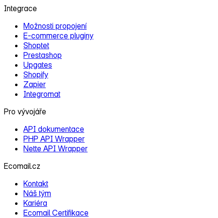
Integrace
Možnosti propojení
E‑commerce pluginy
Shoptet
Prestashop
Upgates
Shopify
Zapier
Integromat
Pro vývojáře
API dokumentace
PHP API Wrapper
Nette API Wrapper
Ecomail.cz
Kontakt
Náš tým
Kariéra
Ecomail Certifikace