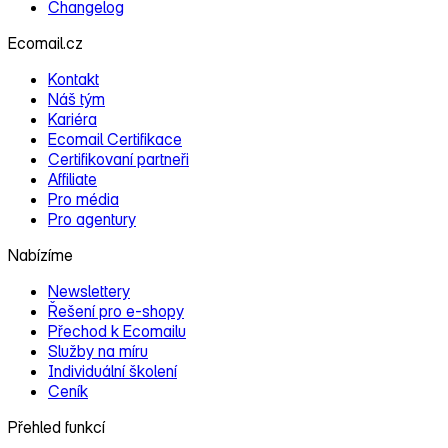
Changelog
Ecomail.cz
Kontakt
Náš tým
Kariéra
Ecomail Certifikace
Certifikovaní partneři
Affiliate
Pro média
Pro agentury
Nabízíme
Newslettery
Řešení pro e‑shopy
Přechod k Ecomailu
Služby na míru
Individuální školení
Ceník
Přehled funkcí