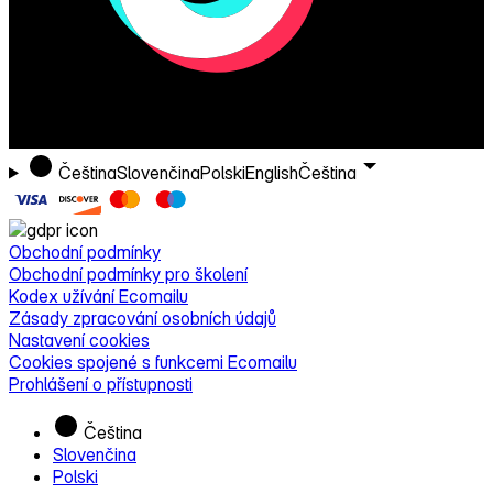
Čeština
Slovenčina
Polski
English
Čeština
Obchodní podmínky
Obchodní podmínky pro školení
Kodex užívání Ecomailu
Zásady zpracování osobních údajů
Nastavení cookies
Cookies spojené s funkcemi Ecomailu
Prohlášení o přístupnosti
Čeština
Slovenčina
Polski