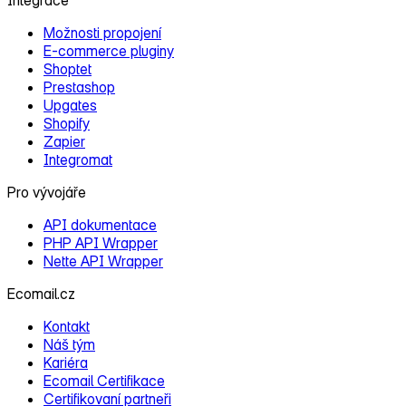
Možnosti propojení
E‑commerce pluginy
Shoptet
Prestashop
Upgates
Shopify
Zapier
Integromat
Pro vývojáře
API dokumentace
PHP API Wrapper
Nette API Wrapper
Ecomail.cz
Kontakt
Náš tým
Kariéra
Ecomail Certifikace
Certifikovaní partneři