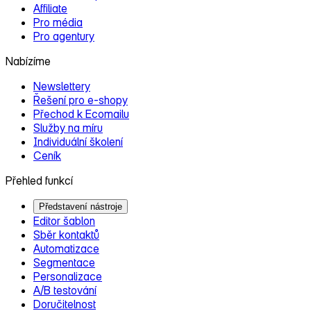
Affiliate
Pro média
Pro agentury
Nabízíme
Newslettery
Řešení pro e‑shopy
Přechod k Ecomailu
Služby na míru
Individuální školení
Ceník
Přehled funkcí
Představení nástroje
Editor šablon
Sběr kontaktů
Automatizace
Segmentace
Personalizace
A/B testování
Doručitelnost