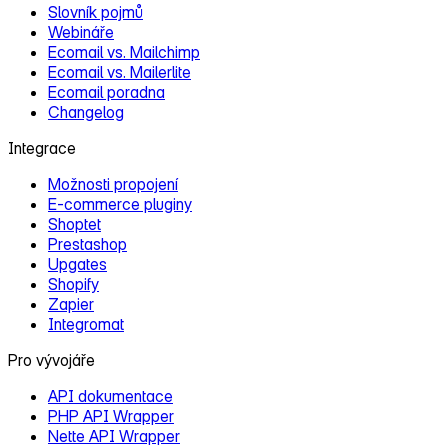
Slovník pojmů
Webináře
Ecomail vs. Mailchimp
Ecomail vs. Mailerlite
Ecomail poradna
Changelog
Integrace
Možnosti propojení
E‑commerce pluginy
Shoptet
Prestashop
Upgates
Shopify
Zapier
Integromat
Pro vývojáře
API dokumentace
PHP API Wrapper
Nette API Wrapper