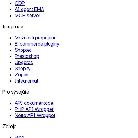
CDP
AI agent EMA
MCP server
Integrace
Možnosti propojení
E‑commerce pluginy
Shoptet
Prestashop
Upgates
Shopify
Zapier
Integromat
Pro vývojáře
API dokumentace
PHP API Wrapper
Nette API Wrapper
Zdroje
Blog