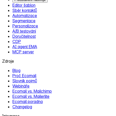
Editor šablon
Sběr kontaktů
Automatizace
Segmentace
Personalizace
A/B testování
Doručitelnost
CDP
AI agent EMA
MCP server
Zdroje
Blog
Proč Ecomail
Slovník pojmů
Webináře
Ecomail vs. Mailchimp
Ecomail vs. Mailerlite
Ecomail poradna
Changelog
Integrace