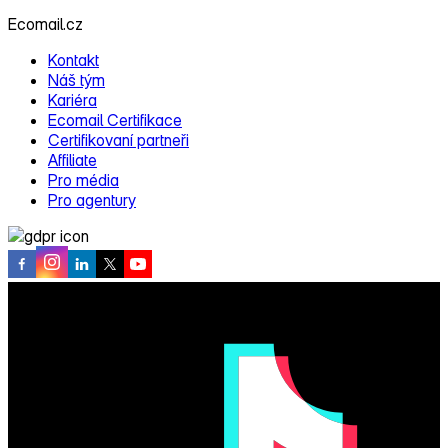
Ecomail.cz
Kontakt
Náš tým
Kariéra
Ecomail Certifikace
Certifikovaní partneři
Affiliate
Pro média
Pro agentury