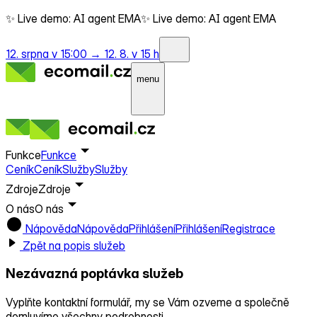
✨ Live demo: AI agent EMA
✨ Live demo: AI agent EMA
12. srpna v 15:00 →
12. 8. v 15 h
menu
Funkce
Funkce
Ceník
Ceník
Služby
Služby
Zdroje
Zdroje
O nás
O nás
Nápověda
Nápověda
Přihlášení
Přihlášení
Registrace
Zpět na popis služeb
Nezávazná poptávka služeb
Vyplňte kontaktní formulář, my se Vám ozveme a společně
domluvíme všechny podrobnosti.