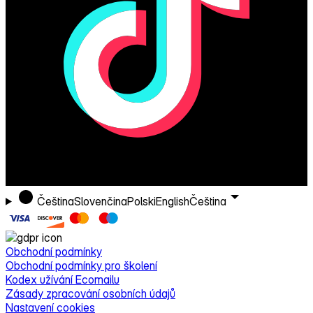
Čeština
Slovenčina
Polski
English
Čeština
Obchodní podmínky
Obchodní podmínky pro školení
Kodex užívání Ecomailu
Zásady zpracování osobních údajů
Nastavení cookies