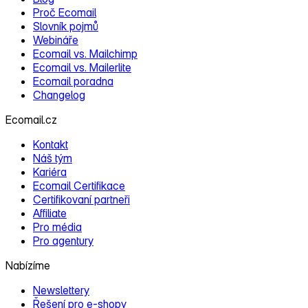
Proč Ecomail
Slovník pojmů
Webináře
Ecomail vs. Mailchimp
Ecomail vs. Mailerlite
Ecomail poradna
Changelog
Ecomail.cz
Kontakt
Náš tým
Kariéra
Ecomail Certifikace
Certifikovaní partneři
Affiliate
Pro média
Pro agentury
Nabízíme
Newslettery
Řešení pro e‑shopy