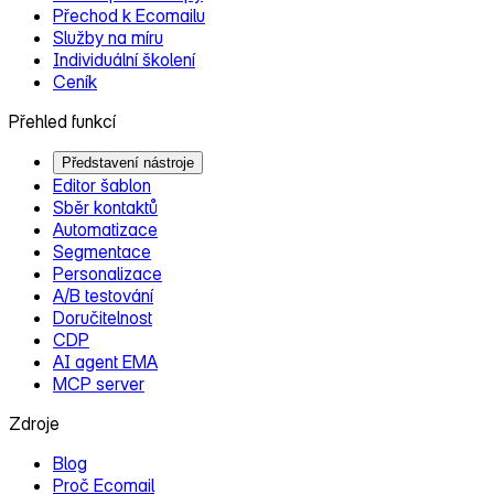
Přechod k Ecomailu
Služby na míru
Individuální školení
Ceník
Přehled funkcí
Představení nástroje
Editor šablon
Sběr kontaktů
Automatizace
Segmentace
Personalizace
A/B testování
Doručitelnost
CDP
AI agent EMA
MCP server
Zdroje
Blog
Proč Ecomail