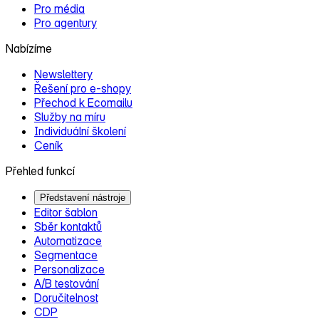
Pro média
Pro agentury
Nabízíme
Newslettery
Řešení pro e‑shopy
Přechod k Ecomailu
Služby na míru
Individuální školení
Ceník
Přehled funkcí
Představení nástroje
Editor šablon
Sběr kontaktů
Automatizace
Segmentace
Personalizace
A/B testování
Doručitelnost
CDP