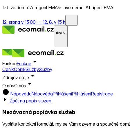
✨ Live demo: AI agent EMA
✨ Live demo: AI agent EMA
12. srpna v 15:00 →
12. 8. v 15 h
menu
Funkce
Funkce
Ceník
Ceník
Služby
Služby
Zdroje
Zdroje
O nás
O nás
Nápověda
Nápověda
Přihlášení
Přihlášení
Registrace
Zpět na popis služeb
Nezávazná poptávka služeb
Vyplňte kontaktní formulář, my se Vám ozveme a společně dom