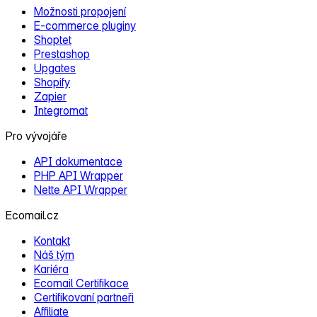
Možnosti propojení
E‑commerce pluginy
Shoptet
Prestashop
Upgates
Shopify
Zapier
Integromat
Pro vývojáře
API dokumentace
PHP API Wrapper
Nette API Wrapper
Ecomail.cz
Kontakt
Náš tým
Kariéra
Ecomail Certifikace
Certifikovaní partneři
Affiliate