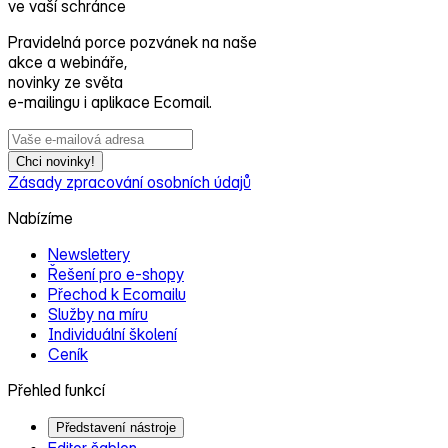
ve vaší schránce
Pravidelná porce pozvánek na naše
akce a webináře,
novinky ze světa
e‑mailingu i aplikace Ecomail.
Chci novinky!
Zásady zpracování osobních údajů
Nabízíme
Newslettery
Řešení pro e‑shopy
Přechod k Ecomailu
Služby na míru
Individuální školení
Ceník
Přehled funkcí
Představení nástroje
Editor šablon