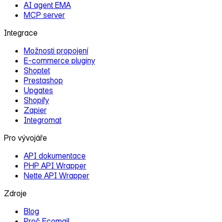
AI agent EMA
MCP server
Integrace
Možnosti propojení
E‑commerce pluginy
Shoptet
Prestashop
Upgates
Shopify
Zapier
Integromat
Pro vývojáře
API dokumentace
PHP API Wrapper
Nette API Wrapper
Zdroje
Blog
Proč Ecomail