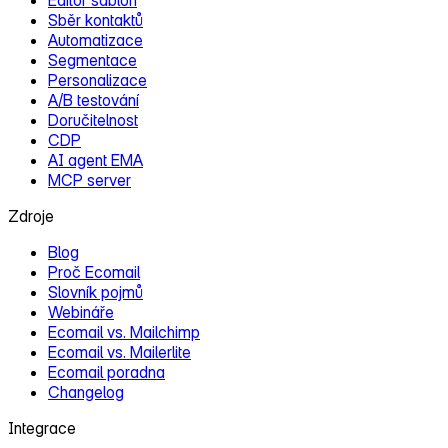
Sběr kontaktů
Automatizace
Segmentace
Personalizace
A/B testování
Doručitelnost
CDP
AI agent EMA
MCP server
Zdroje
Blog
Proč Ecomail
Slovník pojmů
Webináře
Ecomail vs. Mailchimp
Ecomail vs. Mailerlite
Ecomail poradna
Changelog
Integrace