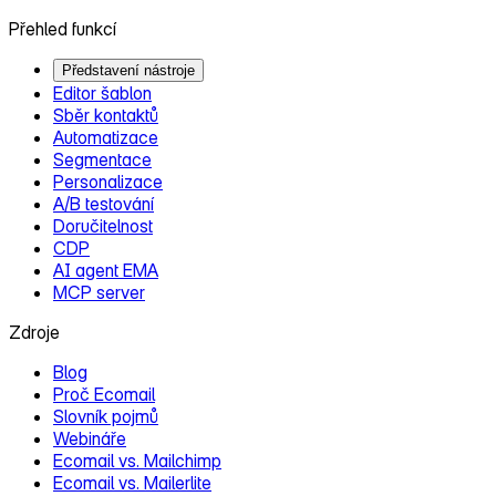
Přehled funkcí
Představení nástroje
Editor šablon
Sběr kontaktů
Automatizace
Segmentace
Personalizace
A/B testování
Doručitelnost
CDP
AI agent EMA
MCP server
Zdroje
Blog
Proč Ecomail
Slovník pojmů
Webináře
Ecomail vs. Mailchimp
Ecomail vs. Mailerlite