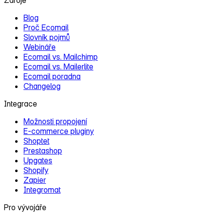
Zdroje
Blog
Proč Ecomail
Slovník pojmů
Webináře
Ecomail vs. Mailchimp
Ecomail vs. Mailerlite
Ecomail poradna
Changelog
Integrace
Možnosti propojení
E‑commerce pluginy
Shoptet
Prestashop
Upgates
Shopify
Zapier
Integromat
Pro vývojáře