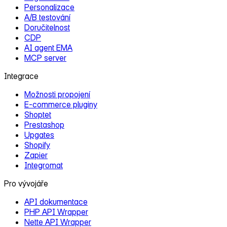
Personalizace
A/B testování
Doručitelnost
CDP
AI agent EMA
MCP server
Integrace
Možnosti propojení
E‑commerce pluginy
Shoptet
Prestashop
Upgates
Shopify
Zapier
Integromat
Pro vývojáře
API dokumentace
PHP API Wrapper
Nette API Wrapper