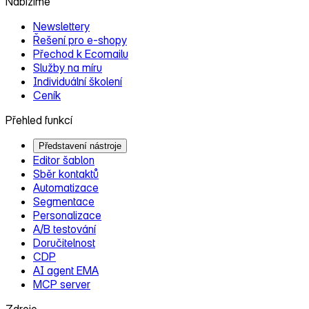
Nabízíme
Newslettery
Řešení pro e‑shopy
Přechod k Ecomailu
Služby na míru
Individuální školení
Ceník
Přehled funkcí
Představení nástroje
Editor šablon
Sběr kontaktů
Automatizace
Segmentace
Personalizace
A/B testování
Doručitelnost
CDP
AI agent EMA
MCP server