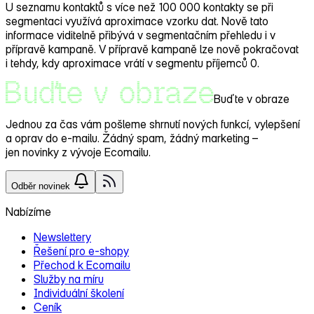
U seznamu kontaktů s více než 100 000 kontakty se při
segmentaci využívá aproximace vzorku dat. Nově tato
informace viditelně přibývá v segmentačním přehledu i v
přípravě kampaně. V přípravě kampaně lze nově pokračovat
i tehdy, kdy aproximace vrátí v segmentu příjemců 0.
Buďte v obraze
Jednou za čas vám pošleme
shrnutí nových funkcí, vylepšení
a oprav
do e‑mailu. Žádný spam, žádný marketing –
jen novinky z vývoje Ecomailu.
Odběr novinek
Nabízíme
Newslettery
Řešení pro e‑shopy
Přechod k Ecomailu
Služby na míru
Individuální školení
Ceník