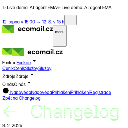
✨ Live demo: AI agent EMA
✨ Live demo: AI agent EMA
12. srpna v 15:00 →
12. 8. v 15 h
menu
Funkce
Funkce
Ceník
Ceník
Služby
Služby
Zdroje
Zdroje
O nás
O nás
Nápověda
Nápověda
Přihlášení
Přihlášení
Registrace
Zpět na Changelog
8. 2. 2026