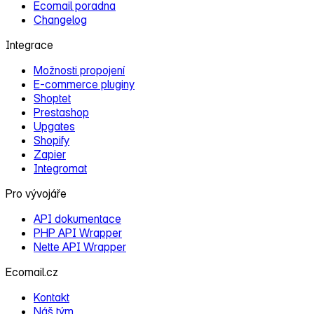
Ecomail poradna
Changelog
Integrace
Možnosti propojení
E‑commerce pluginy
Shoptet
Prestashop
Upgates
Shopify
Zapier
Integromat
Pro vývojáře
API dokumentace
PHP API Wrapper
Nette API Wrapper
Ecomail.cz
Kontakt
Náš tým