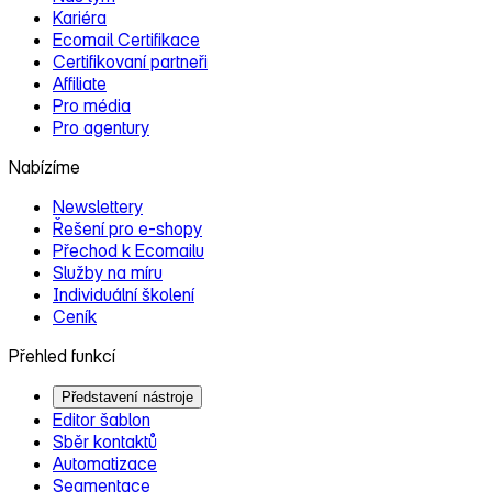
Kariéra
Ecomail Certifikace
Certifikovaní partneři
Affiliate
Pro média
Pro agentury
Nabízíme
Newslettery
Řešení pro e‑shopy
Přechod k Ecomailu
Služby na míru
Individuální školení
Ceník
Přehled funkcí
Představení nástroje
Editor šablon
Sběr kontaktů
Automatizace
Segmentace