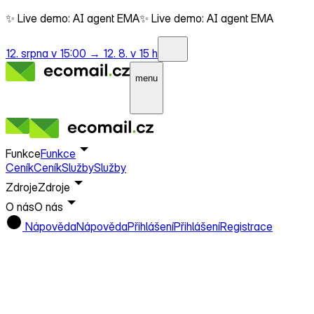
✨ Live demo: AI agent EMA
✨ Live demo: AI agent EMA
12. srpna v 15:00 →
12. 8. v 15 h
menu
Funkce
Funkce
Ceník
Ceník
Služby
Služby
Zdroje
Zdroje
O nás
O nás
Nápověda
Nápověda
Přihlášení
Přihlášení
Registrace