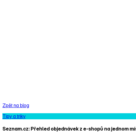
Zpět na blog
Tipy a triky
Seznam.cz: Přehled objednávek z e‑shopů na jednom mí