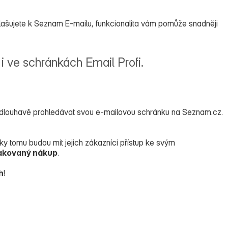
hlašujete k Seznam E‑mailu, funkcionalita vám pomůže snadněji
e i ve schránkách Email Profi.
 zdlouhavě prohledávat svou e‑mailovou schránku na Seznam.cz.
ky tomu budou mít jejich zákazníci přístup ke svým
akovaný nákup
.
h
!