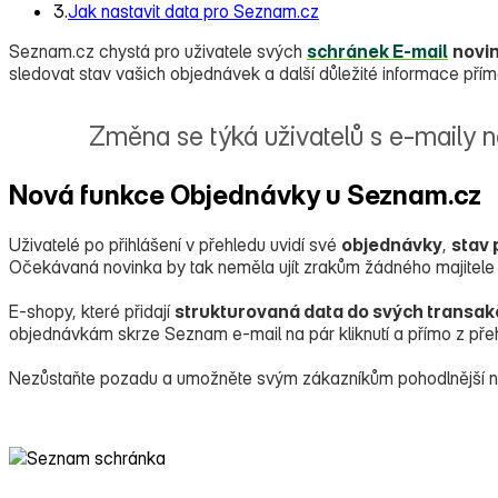
3.
Jak nastavit data pro Seznam.cz
Seznam.cz chystá pro uživatele svých
schránek E‑mail
novi
sledovat stav vašich objednávek a další důležité informace pří
Změna se týká uživatelů s e‑maily 
Nová funkce Objednávky u Seznam.cz
Uživatelé po přihlášení v přehledu uvidí své
objednávky
,
stav 
Očekávaná novinka by tak neměla ujít zrakům žádného majitele
E‑shopy, které přidají
strukturovaná data do svých transak
objednávkám skrze Seznam e‑mail na pár kliknutí a přímo z pře
Nezůstaňte pozadu a umožněte svým zákazníkům pohodlnější ná