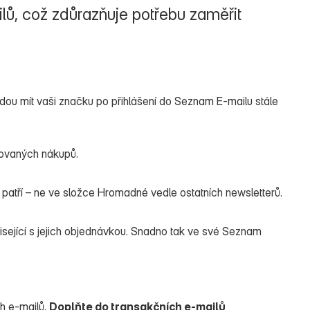
ilů, což zdůrazňuje potřebu zaměřit
dou mít vaši značku po přihlášení do Seznam E‑mailu stále
kovaných nákupů.
m patří – ne ve složce Hromadné vedle ostatních newsletterů.
isející s jejich objednávkou. Snadno tak ve své Seznam
h e‑mailů.
Doplňte do transakčních e‑mailů