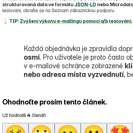
strukturovaná data ve formátu
JSON‑LD
nebo Microdat
testování, obraťte se na Seznam zákaznickou podporu.
TIP:
Zvýšení výkonu e‑mailingu pomocí a/b testování:
Každá objednávka je zpravidla dop
osmi
. Pro uživatele je proto často 
v e‑mailové schránce zobrazené
kl
nebo adresa místa vyzvednutí
, b
Ohodnoťte prosím tento článek.
Už hodnotili
4
čtenáři.