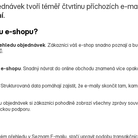
jednávek tvoří téměř čtvrtinu příchozích e‑ma
í
.
u e-shopu?
řehledu objednávek
. Zákazníci váš e‑shop snadno poznají a bu
ů.
h e‑shopu
. Snadný návrat do online obchodu znamená více opa
. Strukturovaná data pomáhají zajistit, že e‑maily skončit tam, ka
du objednávek si zákazníci pohodlně zobrazí všechny zprávy souv
ickou podporu.
ém přehledu v Seznam E‑mailu, stačí upravit podobu transakčníc