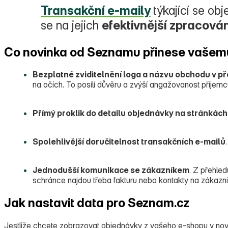
Transakční e‑maily
týkající se ob
se na jejich
efektivnější zpracován
Co novinka od Seznamu přinese vašem
Bezplatné zviditelnění loga a názvu obchodu v p
na očích. To posílí důvěru a zvýší angažovanost příjemc
Přímý proklik do detailu objednávky na stránkác
Spolehlivější doručitelnost transakčních e‑mailů
Jednodušší komunikace se zákazníkem
. Z přehle
schránce najdou třeba fakturu nebo kontakty na zákazn
Jak nastavit data pro Seznam.cz
Jestliže chcete zobrazovat objednávky z vašeho e‑shopu v nov