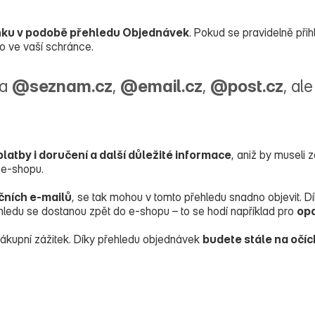
nku v podobě přehledu Objednávek
. Pokud se pravidelně při
mo ve vaší schránce.
na
@seznam.cz
,
@email.cz
,
@post.cz
, al
platby i doručení a další důležité informace
, aniž by museli
 e‑shopu.
čních e‑mailů
, se tak mohou v tomto přehledu snadno objevit. Dí
hledu se dostanou zpět do e‑shopu – to se hodí například pro
op
kupní zážitek. Díky přehledu objednávek
budete stále na očíc