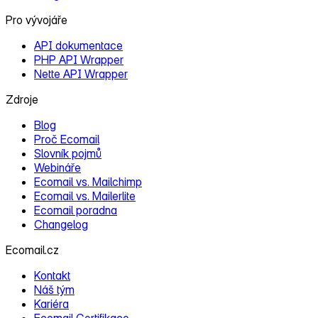
Pro vývojáře
API dokumentace
PHP API Wrapper
Nette API Wrapper
Zdroje
Blog
Proč Ecomail
Slovník pojmů
Webináře
Ecomail vs. Mailchimp
Ecomail vs. Mailerlite
Ecomail poradna
Changelog
Ecomail.cz
Kontakt
Náš tým
Kariéra