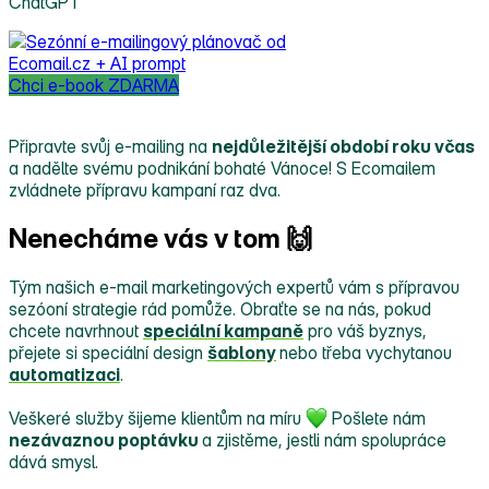
ChatGPT
Chci e-book ZDARMA
Připravte svůj e‑mailing na
nejdůležitější období roku včas
a nadělte svému podnikání bohaté Vánoce! S Ecomailem
zvládnete přípravu kampaní raz dva.
Nenecháme vás v tom 🙌
Tým našich e‑mail marketingových expertů vám s přípravou
sezóoní strategie rád pomůže. Obraťte se na nás, pokud
chcete navrhnout
speciální kampaně
pro váš byznys,
přejete si speciální design
šablony
nebo třeba vychytanou
automatizaci
.
Veškeré služby šijeme klientům na míru
Pošlete nám
nezávaznou poptávku
a zjistěme, jestli nám spolupráce
dává smysl.