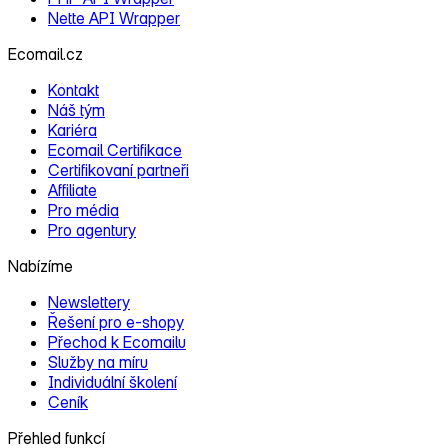
Nette API Wrapper
Ecomail.cz
Kontakt
Náš tým
Kariéra
Ecomail Certifikace
Certifikovaní partneři
Affiliate
Pro média
Pro agentury
Nabízíme
Newslettery
Řešení pro e‑shopy
Přechod k Ecomailu
Služby na míru
Individuální školení
Ceník
Přehled funkcí