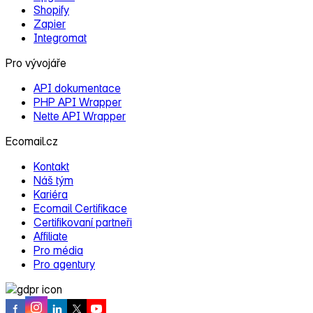
Shopify
Zapier
Integromat
Pro vývojáře
API dokumentace
PHP API Wrapper
Nette API Wrapper
Ecomail.cz
Kontakt
Náš tým
Kariéra
Ecomail Certifikace
Certifikovaní partneři
Affiliate
Pro média
Pro agentury