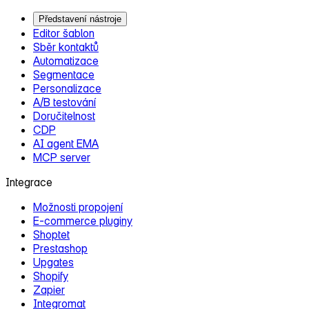
Představení nástroje
Editor šablon
Sběr kontaktů
Automatizace
Segmentace
Personalizace
A/B testování
Doručitelnost
CDP
AI agent EMA
MCP server
Integrace
Možnosti propojení
E‑commerce pluginy
Shoptet
Prestashop
Upgates
Shopify
Zapier
Integromat