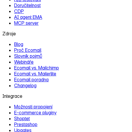
Doručitelnost
CDP
AI agent EMA
MCP server
Zdroje
Blog
Proč Ecomail
Slovník pojmů
Webináře
Ecomail vs. Mailchimp
Ecomail vs. Mailerlite
Ecomail poradna
Changelog
Integrace
Možnosti propojení
E‑commerce pluginy
Shoptet
Prestashop
Upgates