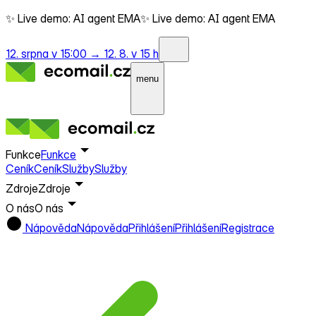
✨ Live demo: AI agent EMA
✨ Live demo: AI agent EMA
12. srpna v 15:00 →
12. 8. v 15 h
menu
Funkce
Funkce
Ceník
Ceník
Služby
Služby
Zdroje
Zdroje
O nás
O nás
Nápověda
Nápověda
Přihlášení
Přihlášení
Registrace