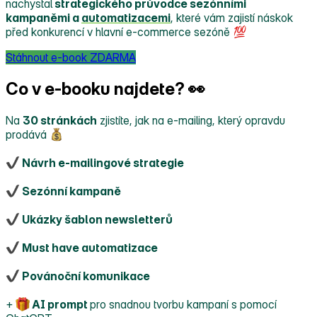
nachystal
strategického průvodce sezónními
kampaněmi a
automatizacemi
, které vám zajistí náskok
před konkurencí v hlavní e‑commerce sezóně
Stáhnout e-book ZDARMA
Co v e-booku najdete? 👀
Na
30 stránkách
zjistíte, jak na e‑mailing, který opravdu
prodává
Návrh e‑mailingové strategie
Sezónní kampaně
Ukázky šablon newsletterů
Must have automatizace
Povánoční komunikace
+
AI prompt
pro snadnou tvorbu kampaní s pomocí