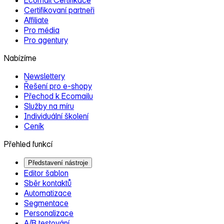
Ecomail Certifikace
Certifikovaní partneři
Affiliate
Pro média
Pro agentury
Nabízíme
Newslettery
Řešení pro e‑shopy
Přechod k Ecomailu
Služby na míru
Individuální školení
Ceník
Přehled funkcí
Představení nástroje
Editor šablon
Sběr kontaktů
Automatizace
Segmentace
Personalizace
A/B testování