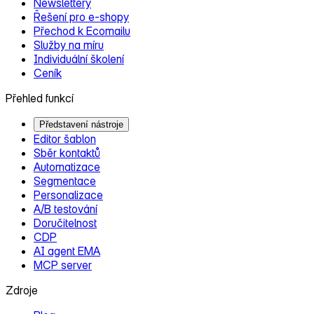
Newslettery
Řešení pro e‑shopy
Přechod k Ecomailu
Služby na míru
Individuální školení
Ceník
Přehled funkcí
Představení nástroje
Editor šablon
Sběr kontaktů
Automatizace
Segmentace
Personalizace
A/B testování
Doručitelnost
CDP
AI agent EMA
MCP server
Zdroje