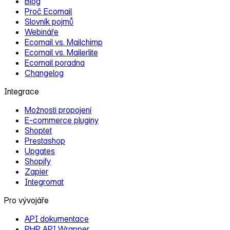
Blog
Proč Ecomail
Slovník pojmů
Webináře
Ecomail vs. Mailchimp
Ecomail vs. Mailerlite
Ecomail poradna
Changelog
Integrace
Možnosti propojení
E‑commerce pluginy
Shoptet
Prestashop
Upgates
Shopify
Zapier
Integromat
Pro vývojáře
API dokumentace
PHP API Wrapper