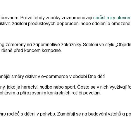
 1. červnem. Právě tehdy značky zaznamenávají
nárůst míry otevřen
aktivit, zasílání produktových doporučení nebo sdělení o omezené
ng zaměřený na zapomnětlivé zákazníky. Sdělení ve stylu „Objedn
dej těsně před koncem kampaně.
enější směry aktivit v e‑commerce v období Dne dětí:
ny, jako je herectví, hudba nebo sport. Často se v nich využívají
ohlavím a přiřazováním konkrétních rolí či povolání.
ru rodičů s dětmi v pohybu. Zaměřují se na budování vztahů a pov