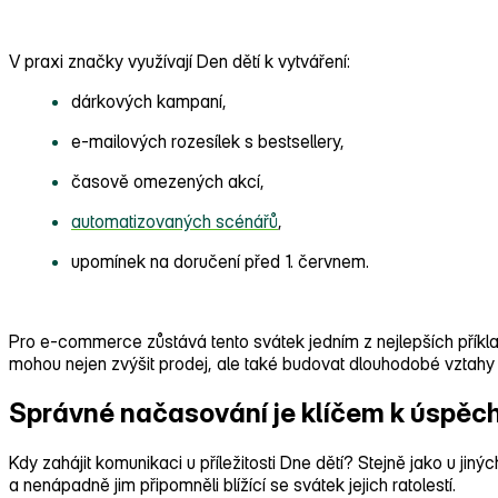
V praxi značky využívají Den dětí k vytváření:
dárkových kampaní,
e‑mailových rozesílek s bestsellery,
časově omezených akcí,
automatizovaných scénářů
,
upomínek na doručení před 1. červnem.
Pro e‑commerce zůstává tento svátek jedním z nejlepších přík
mohou nejen zvýšit prodej, ale také budovat dlouhodobé vztahy
Správné načasování je klíčem k úspěc
Kdy zahájit komunikaci u příležitosti Dne dětí? Stejně jako u jin
a nenápadně jim připomněli blížící se svátek jejich ratolestí.