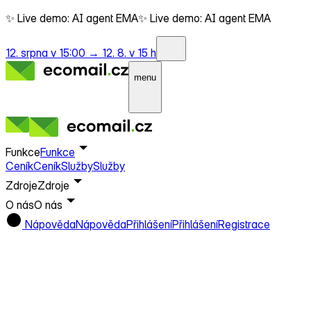
✨ Live demo: AI agent EMA
✨ Live demo: AI agent EMA
12. srpna v 15:00 →
12. 8. v 15 h
menu
Funkce
Funkce
Ceník
Ceník
Služby
Služby
Zdroje
Zdroje
O nás
O nás
Nápověda
Nápověda
Přihlášení
Přihlášení
Registrace