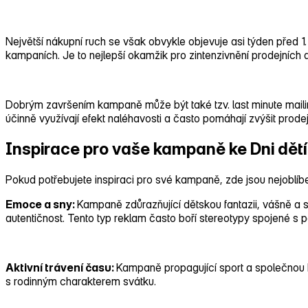
Největší nákupní ruch se však obvykle objevuje asi týden před
kampaních. Je to nejlepší okamžik pro zintenzivnění prodejních 
Dobrým završením kampaně může být také tzv. last minute maili
účinně využívají efekt naléhavosti a často pomáhají zvýšit pro
Inspirace pro vaše kampaně ke Dni dětí
Pokud potřebujete inspiraci pro své kampaně, zde jsou nejoblíb
Emoce a sny:
Kampaně zdůrazňující dětskou fantazii, vášně a s
autentičnost. Tento typ reklam často boří stereotypy spojené s p
Aktivní trávení času:
Kampaně propagující sport a společnou h
s rodinným charakterem svátku.