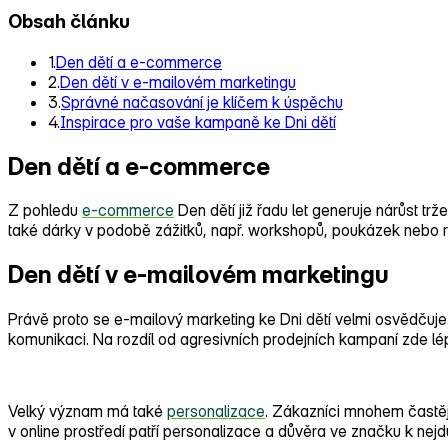
Obsah článku
1.
Den dětí a e-commerce
2.
Den dětí v e-mailovém marketingu
3.
Správné načasování je klíčem k úspěchu
4.
Inspirace pro vaše kampaně ke Dni dětí
Den dětí a e-commerce
Z pohledu
e‑commerce
Den dětí již řadu let generuje nárůst trž
také dárky v podobě zážitků, např. workshopů, poukázek nebo r
Den dětí v e-mailovém marketingu
Právě proto se e‑mailový marketing ke Dni dětí velmi osvědčuje
komunikaci. Na rozdíl od agresivních prodejních kampaní zde lép
Velký význam má také
personalizace
. Zákazníci mnohem častěj
v online prostředí patří personalizace a důvěra ve značku k nej