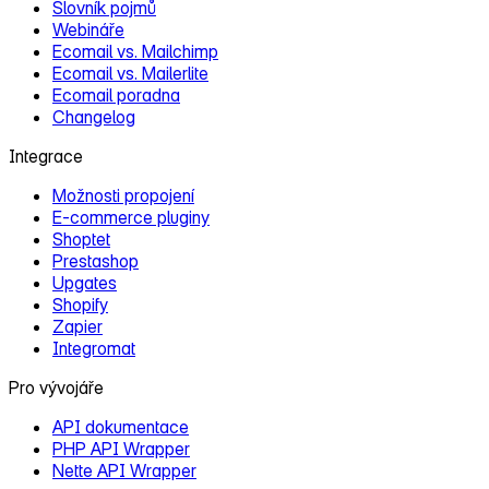
Slovník pojmů
Webináře
Ecomail vs. Mailchimp
Ecomail vs. Mailerlite
Ecomail poradna
Changelog
Integrace
Možnosti propojení
E‑commerce pluginy
Shoptet
Prestashop
Upgates
Shopify
Zapier
Integromat
Pro vývojáře
API dokumentace
PHP API Wrapper
Nette API Wrapper