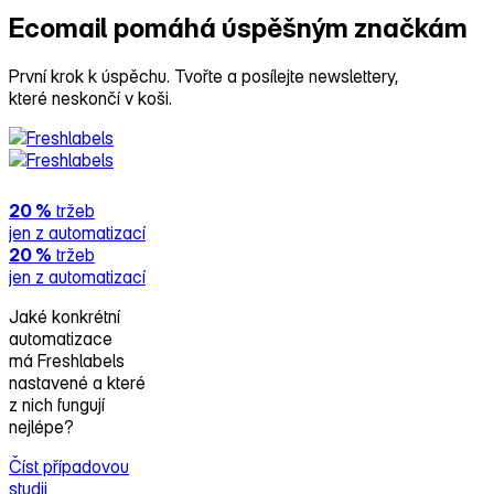
Ecomail pomáhá
úspěšným značkám
První krok k úspěchu. Tvořte a posílejte newslettery,
které neskončí v koši.
20 %
tržeb
jen z automatizací
20 %
tržeb
jen z automatizací
Jaké konkrétní
automatizace
má Freshlabels
nastavené a které
z nich fungují
nejlépe?
Číst případovou
studii