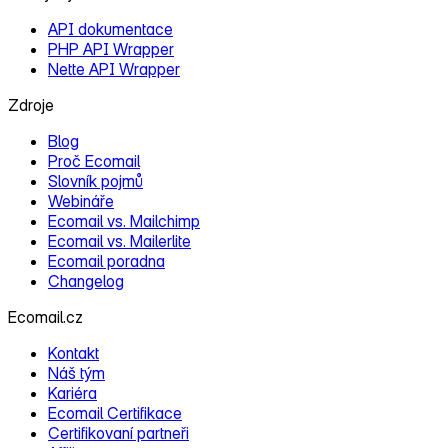
API dokumentace
PHP API Wrapper
Nette API Wrapper
Zdroje
Blog
Proč Ecomail
Slovník pojmů
Webináře
Ecomail vs. Mailchimp
Ecomail vs. Mailerlite
Ecomail poradna
Changelog
Ecomail.cz
Kontakt
Náš tým
Kariéra
Ecomail Certifikace
Certifikovaní partneři