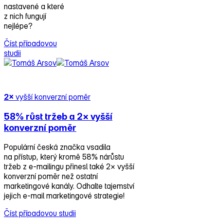
nastavené a které
z nich fungují
nejlépe?
Číst případovou
studii
2×
vyšší konverzní poměr
58% růst tržeb
a 2× vyšší
konverzní poměr
Populární česká značka vsadila
na přístup, který kromě 58% nárůstu
tržeb z e‑mailingu přinesl také 2× vyšší
konverzní poměr než ostatní
marketingové kanály. Odhalte tajemství
jejich e‑mail marketingové strategie!
Číst případovou studii