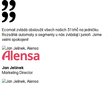
Ecomail zvládá obsloužit všech našich 31 trhů na jedničku.
E
Rozsáhlé automaty a segmenty u nás zvládají i junioři. Jsme
j
velmi spokojeni!
c
Jan Jelínek
Marketing Director