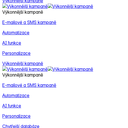
Výkonnější kampaně
C
Výkonnější kampaně
C
E‑mailové a SMS kampaně
S
Automatizace
F
AI funkce
Personalizace
Výkonnější kampaně
Výkonnější kampaně
E‑mailové a SMS kampaně
Automatizace
AI funkce
Personalizace
Chytřejší databáze