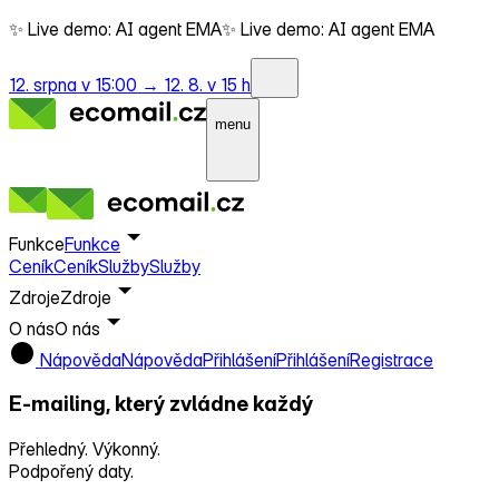
✨ Live demo: AI agent EMA
✨ Live demo: AI agent EMA
12. srpna v 15:00 →
12. 8. v 15 h
menu
Funkce
Funkce
Ceník
Ceník
Služby
Služby
Zdroje
Zdroje
O nás
O nás
Nápověda
Nápověda
Přihlášení
Přihlášení
Registrace
E-mailing, který
zvládne každý
Přehledný. Výkonný.
Podpořený daty.