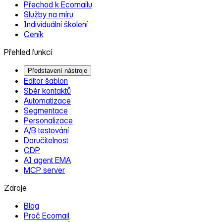
Přechod k Ecomailu
Služby na míru
Individuální školení
Ceník
Přehled funkcí
Představení nástroje
Editor šablon
Sběr kontaktů
Automatizace
Segmentace
Personalizace
A/B testování
Doručitelnost
CDP
AI agent EMA
MCP server
Zdroje
Blog
Proč Ecomail