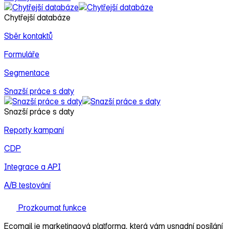
Chytřejší databáze
Sběr kontaktů
Formuláře
Segmentace
Snazší práce s daty
Snazší práce s daty
Reporty kampaní
CDP
Integrace a API
A/B testování
Prozkoumat funkce
Ecomail je
marketingová platforma
, která vám usnadní posílání