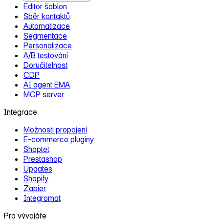
Editor šablon
Sběr kontaktů
Automatizace
Segmentace
Personalizace
A/B testování
Doručitelnost
CDP
AI agent EMA
MCP server
Integrace
Možnosti propojení
E‑commerce pluginy
Shoptet
Prestashop
Upgates
Shopify
Zapier
Integromat
Pro vývojáře