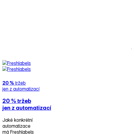
P
n
t
k
m
j
Č
20 %
tržeb
jen z automatizací
20 %
tržeb
jen z automatizací
Jaké konkrétní
automatizace
má Freshlabels