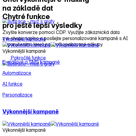
na základě dat
Chytré funkce
pro ještě lepší výsledky
Zvyšte konverze pomocí CDP. Využijte zákaznická data
z e‑shopu naplno a posílejte personalizované kampaně s AI
Výkonnější kampaně
C
doporučeními, která podpoří opakované nákupy.
Výkonnější kampaně
C
Pokročilé funkce
E‑mailové a SMS kampaně
S
Automatizace
F
AI funkce
Personalizace
Výkonnější kampaně
Výkonnější kampaně