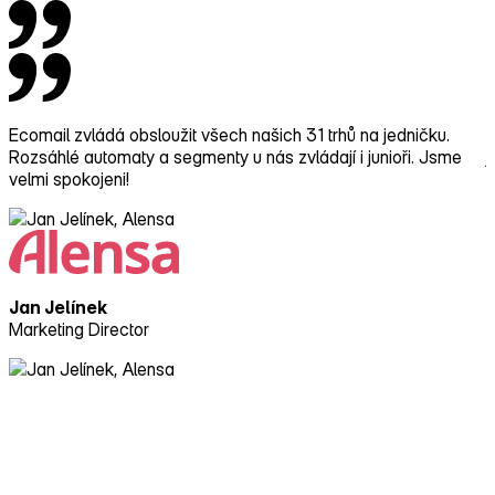
Ecomail zvládá obsloužit všech našich 31 trhů na jedničku.
E
Rozsáhlé automaty a segmenty u nás zvládají i junioři. Jsme
j
velmi spokojeni!
c
Jan Jelínek
Marketing Director