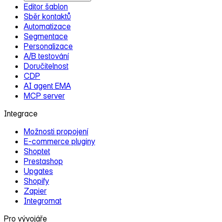
Editor šablon
Sběr kontaktů
Automatizace
Segmentace
Personalizace
A/B testování
Doručitelnost
CDP
AI agent EMA
MCP server
Integrace
Možnosti propojení
E‑commerce pluginy
Shoptet
Prestashop
Upgates
Shopify
Zapier
Integromat
Pro vývojáře