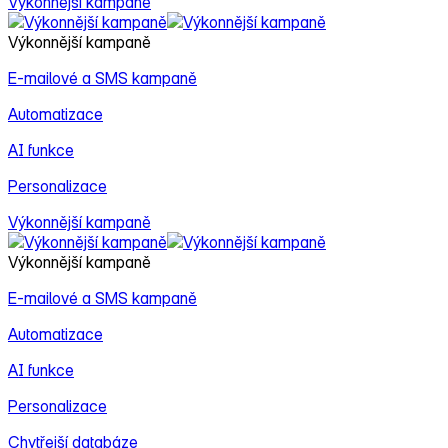
Výkonnější kampaně
C
Výkonnější kampaně
C
E‑mailové a SMS kampaně
S
Automatizace
F
AI funkce
Personalizace
Výkonnější kampaně
Výkonnější kampaně
E‑mailové a SMS kampaně
Automatizace
AI funkce
Personalizace
Chytřejší databáze