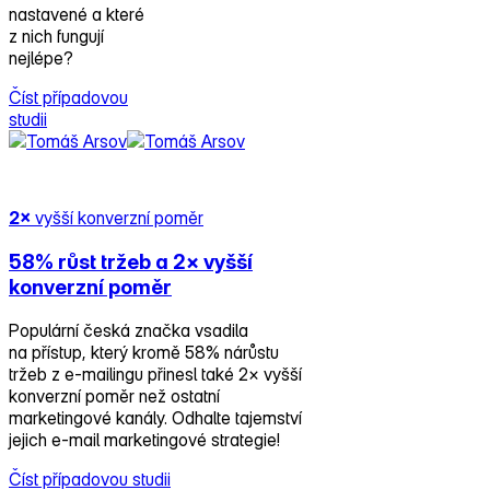
nastavené a které
z nich fungují
nejlépe?
Číst případovou
studii
2×
vyšší konverzní poměr
58% růst tržeb
a 2× vyšší
konverzní poměr
Populární česká značka vsadila
na přístup, který kromě 58% nárůstu
tržeb z e‑mailingu přinesl také 2× vyšší
konverzní poměr než ostatní
marketingové kanály. Odhalte tajemství
jejich e‑mail marketingové strategie!
Číst případovou studii