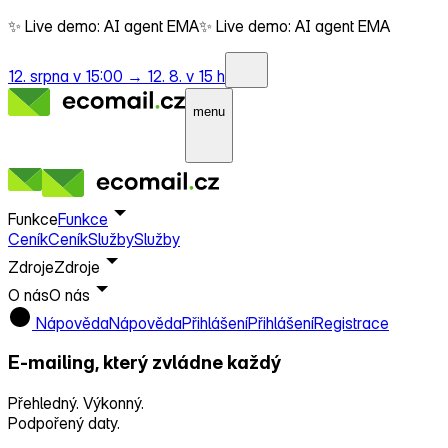
✨ Live demo: AI agent EMA
✨ Live demo: AI agent EMA
12. srpna v 15:00 →
12. 8. v 15 h
menu
Funkce
Funkce
Ceník
Ceník
Služby
Služby
Zdroje
Zdroje
O nás
O nás
Nápověda
Nápověda
Přihlášení
Přihlášení
Registrace
E-mailing, který
zvládne každý
Přehledný. Výkonný.
Podpořený daty.