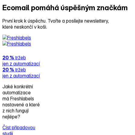
Ecomail pomáhá
úspěšným značkám
První krok k úspěchu. Tvořte a posílejte newslettery,
které neskončí v koši.
20 %
tržeb
jen z automatizací
20 %
tržeb
jen z automatizací
Jaké konkrétní
automatizace
má Freshlabels
nastavené a které
z nich fungují
nejlépe?
Číst případovou
studii