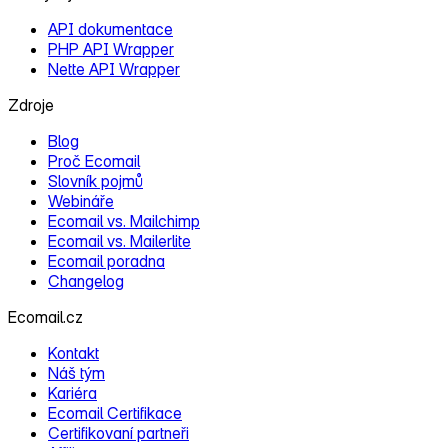
API dokumentace
PHP API Wrapper
Nette API Wrapper
Zdroje
Blog
Proč Ecomail
Slovník pojmů
Webináře
Ecomail vs. Mailchimp
Ecomail vs. Mailerlite
Ecomail poradna
Changelog
Ecomail.cz
Kontakt
Náš tým
Kariéra
Ecomail Certifikace
Certifikovaní partneři