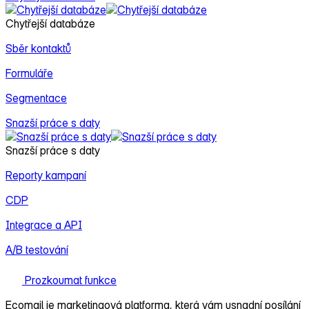
Chytřejší databáze
Sběr kontaktů
Formuláře
Segmentace
Snazší práce s daty
Snazší práce s daty
Reporty kampaní
CDP
Integrace a API
A/B testování
Prozkoumat funkce
Ecomail je
marketingová platforma
, která vám usnadní posílání