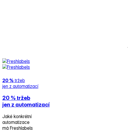
P
n
t
k
m
j
Č
20 %
tržeb
jen z automatizací
20 %
tržeb
jen z automatizací
Jaké konkrétní
automatizace
má Freshlabels