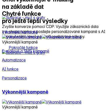
na základě dat
Chytré funkce
pro ještě lepší výsledky
Zvyšte konverze pomocí CDP. Využijte zákaznická data
z e‑shopu naplno a posílejte personalizované kampaně s AI
Výkonnější kampaně
C
doporučeními, která podpoří opakované nákupy.
Výkonnější kampaně
C
Pokročilé funkce
E‑mailové a SMS kampaně
S
Automatizace
F
AI funkce
Personalizace
Výkonnější kampaně
Výkonnější kampaně