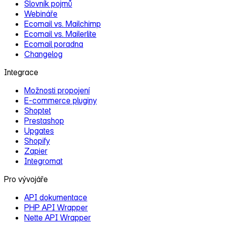
Slovník pojmů
Webináře
Ecomail vs. Mailchimp
Ecomail vs. Mailerlite
Ecomail poradna
Changelog
Integrace
Možnosti propojení
E‑commerce pluginy
Shoptet
Prestashop
Upgates
Shopify
Zapier
Integromat
Pro vývojáře
API dokumentace
PHP API Wrapper
Nette API Wrapper