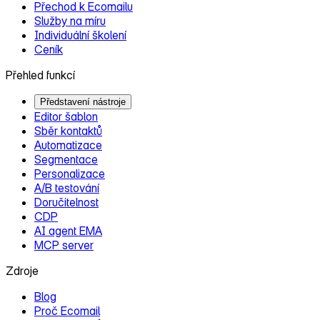
Přechod k Ecomailu
Služby na míru
Individuální školení
Ceník
Přehled funkcí
Představení nástroje
Editor šablon
Sběr kontaktů
Automatizace
Segmentace
Personalizace
A/B testování
Doručitelnost
CDP
AI agent EMA
MCP server
Zdroje
Blog
Proč Ecomail